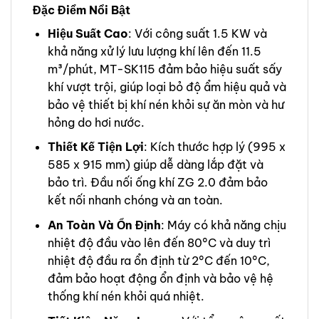
Đặc Điểm Nổi Bật
Hiệu Suất Cao
: Với công suất 1.5 KW và
khả năng xử lý lưu lượng khí lên đến 11.5
m³/phút, MT-SK115 đảm bảo hiệu suất sấy
khí vượt trội, giúp loại bỏ độ ẩm hiệu quả và
bảo vệ thiết bị khí nén khỏi sự ăn mòn và hư
hỏng do hơi nước.
Thiết Kế Tiện Lợi
: Kích thước hợp lý (995 x
585 x 915 mm) giúp dễ dàng lắp đặt và
bảo trì. Đầu nối ống khí ZG 2.0 đảm bảo
kết nối nhanh chóng và an toàn.
An Toàn Và Ổn Định
: Máy có khả năng chịu
nhiệt độ đầu vào lên đến 80°C và duy trì
nhiệt độ đầu ra ổn định từ 2°C đến 10°C,
đảm bảo hoạt động ổn định và bảo vệ hệ
thống khí nén khỏi quá nhiệt.