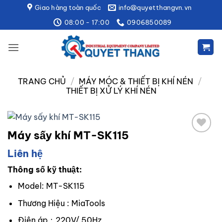
Bỏ
Giao hàng toàn quốc
info@quyetthangvn.vn
qua
08:00 - 17:00
0906850089
nội
dung
TRANG CHỦ
/
MÁY MÓC & THIẾT BỊ KHÍ NÉN
/
THIẾT BỊ XỬ LÝ KHÍ NÉN
Máy sấy khí MT-SK115
Add to
wishlist
Liên hệ
Thông số kỹ thuật:
Model: MT-SK115
Thương Hiệu : MiaTools
Điện áp：220V/ 50Hz