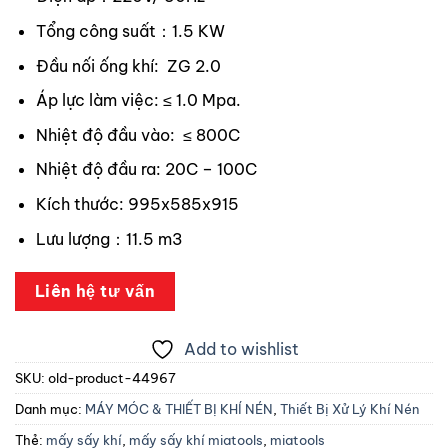
Tổng công suất：1.5 KW
Đầu nối ống khí: ZG 2.0
Áp lực làm việc: ≤ 1.0 Mpa.
Nhiệt độ đầu vào: ≤ 800C
Nhiệt độ đầu ra: 20C – 100C
Kích thước: 995x585x915
Lưu lượng：11.5 m3
Liên hệ tư vấn
Add to wishlist
SKU:
old-product-44967
Danh mục:
MÁY MÓC & THIẾT BỊ KHÍ NÉN
,
Thiết Bị Xử Lý Khí Nén
Thẻ:
mấy sấy khí
,
mấy sấy khí miatools
,
miatools