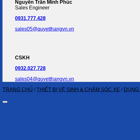
Nguyễn Trần Minh Phúc
Sales Engineer
0931.777.428
sales05@quyetthangvn.vn
CSKH
0932.027.728
sales04@quyetthangvn.vn
TRANG CHỦ
/
THIẾT BỊ VỆ SINH & CHĂM SÓC XE
/
DỤNG 