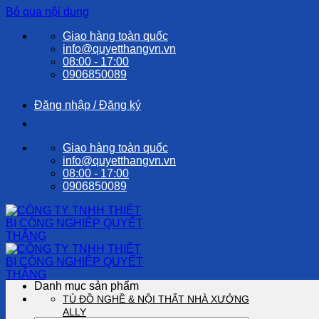
Bỏ qua nội dung
Giao hàng toàn quốc
info@quyetthangvn.vn
08:00 - 17:00
0906850089
Đăng nhập / Đăng ký
Giao hàng toàn quốc
info@quyetthangvn.vn
08:00 - 17:00
0906850089
Danh mục sản phẩm
TỦ ĐỒ NGHỀ & NỘI THẤT NHÀ XƯỞNG
ALLY