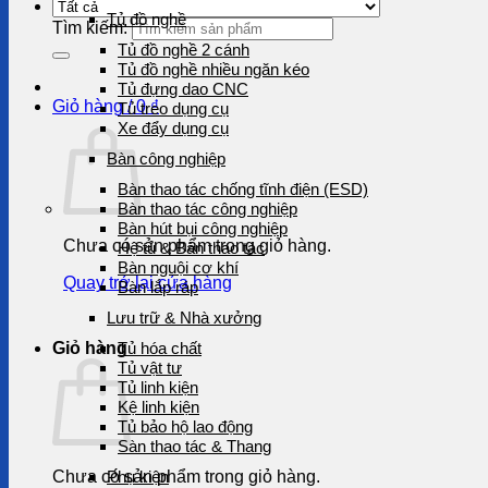
Tủ đồ nghề
Tìm kiếm:
Tủ đồ nghề 2 cánh
Tủ đồ nghề nhiều ngăn kéo
Tủ đựng dao CNC
Giỏ hàng /
0
₫
Tủ treo dụng cụ
Xe đẩy dụng cụ
Bàn công nghiệp
Bàn thao tác chống tĩnh điện (ESD)
Bàn thao tác công nghiệp
Bàn hút bụi công nghiệp
Chưa có sản phẩm trong giỏ hàng.
Hệ tủ & Bàn thao tác
Bàn nguội cơ khí
Quay trở lại cửa hàng
Bàn lắp ráp
Lưu trữ & Nhà xưởng
Giỏ hàng
Tủ hóa chất
Tủ vật tư
Tủ linh kiện
Kệ linh kiện
Tủ bảo hộ lao động
Sàn thao tác & Thang
Chưa có sản phẩm trong giỏ hàng.
Phụ kiện