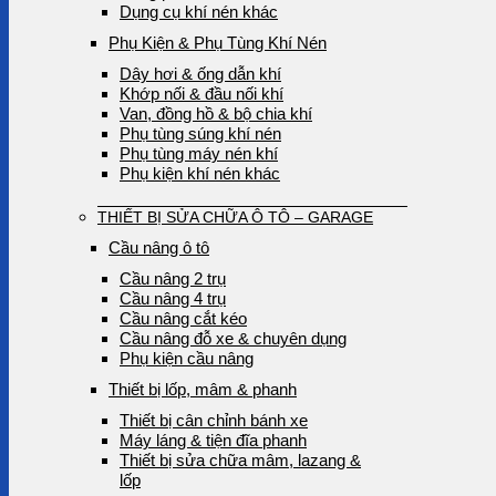
Dụng cụ khí nén khác
Phụ Kiện & Phụ Tùng Khí Nén
Dây hơi & ống dẫn khí
Khớp nối & đầu nối khí
Van, đồng hồ & bộ chia khí
Phụ tùng súng khí nén
Phụ tùng máy nén khí
Phụ kiện khí nén khác
THIẾT BỊ SỬA CHỮA Ô TÔ – GARAGE
Cầu nâng ô tô
Cầu nâng 2 trụ
Cầu nâng 4 trụ
Cầu nâng cắt kéo
Cầu nâng đỗ xe & chuyên dụng
Phụ kiện cầu nâng
Thiết bị lốp, mâm & phanh
Thiết bị cân chỉnh bánh xe
Máy láng & tiện đĩa phanh
Thiết bị sửa chữa mâm, lazang &
lốp