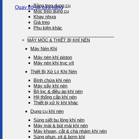
Bảng treo dụng cụ
Quay trở lại cửa hàng
Móc treo dụng cụ
Khay nhựa
Giá treo
Phụ kiện khác
MÁY MÓC & THIẾT BỊ KHÍ NÉN
Máy Nén Khí
Máy nén khí piston
Máy nén khí trục vít
Thiết Bị Xử Lý Khí Nén
Bình chứa khí nén
Máy sấy khí nén
Bộ lọc & điều áp khí nén
Hệ thống cấp khí nén
Thiết bị xử lý khí khác
Dụng cụ khí nén
Súng siết bu lông khí nén
Máy mài & bút mài khí nén
Máy khoan, cắt & chà nhám khí nén
Súng phun, xịt & bơm khí