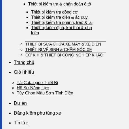
Thiết bị kiểm tra & chẩn đoán ô tô
Thiết bị kiểm tra động cơ
Thiết bị kiểm tra điện & ắc quy
Thiết bị kiểm tra phanh, treo & lái
Thiết bị kiểm định, khí thải & phụ
kiện
THIẾT BỊ SỬA CHỮA XE MÁY & XE ĐIỆN
THIẾT BỊ VỆ SINH & CHĂM SÓC XE
CƠ KHÍ & THIẾT BỊ CÔNG NGHIỆP KHÁC
Trang chủ
Giới thiệu
Tải Catalogue Thiết Bị
Hồ Sơ Năng Lực
Tùy Chọn Màu Sơn Tĩnh Điện
Dự án
Đăng kiểm phụ tùng xe
Tin tức