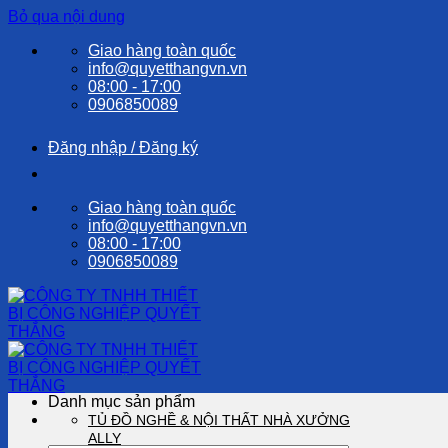
Bỏ qua nội dung
Giao hàng toàn quốc
info@quyetthangvn.vn
08:00 - 17:00
0906850089
Đăng nhập / Đăng ký
Giao hàng toàn quốc
info@quyetthangvn.vn
08:00 - 17:00
0906850089
Danh mục sản phẩm
TỦ ĐỒ NGHỀ & NỘI THẤT NHÀ XƯỞNG
ALLY