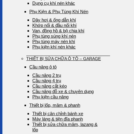
Dụng cụ khí nén khác
Phụ Kiện & Phụ Tùng Khí Nén
Dây hơi & ống dẫn khí
Khớp nối & đầu nối khí
Van, đồng hồ & bộ chia khí
Phụ tùng súng khí nén
Phụ tùng máy nén khí
Phụ kiện khí nén khác
THIẾT BỊ SỬA CHỮA Ô TÔ – GARAGE
Cầu nâng ô tô
Cầu nâng 2 trụ
Cầu nâng 4 trụ
Cầu nâng cắt kéo
Cầu nâng đỗ xe & chuyên dụng
Phụ kiện cầu nâng
Thiết bị lốp, mâm & phanh
Thiết bị cân chỉnh bánh xe
Máy láng & tiện đĩa phanh
Thiết bị sửa chữa mâm, lazang &
lốp