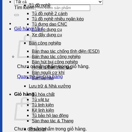
Tủ đồ nghề
Tìm kiếm:
Tủ đồ nghề 2 cánh
Tủ đồ nghề nhiều ngăn kéo
Tủ đựng dao CNC
Giỏ hàng /
0
₫
Tủ treo dụng cụ
Xe đẩy dụng cụ
Bàn công nghiệp
Bàn thao tác chống tĩnh điện (ESD)
Bàn thao tác công nghiệp
Bàn hút bụi công nghiệp
Chưa có sản phẩm trong giỏ hàng.
Hệ tủ & Bàn thao tác
Bàn nguội cơ khí
Quay trở lại cửa hàng
Bàn lắp ráp
Lưu trữ & Nhà xưởng
Giỏ hàng
Tủ hóa chất
Tủ vật tư
Tủ linh kiện
Kệ linh kiện
Tủ bảo hộ lao động
Sàn thao tác & Thang
Chưa có sản phẩm trong giỏ hàng.
Phụ kiện