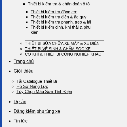
Thiết bị kiểm tra & chẩn đoán ô tô
Thiết bị kiểm tra động cơ
Thiết bị kiểm tra điện & ắc quy
Thiết bị kiểm tra phanh, treo & lái
Thiết bị kiểm định, khí thải & phụ
kiện
THIẾT BỊ SỬA CHỮA XE MÁY & XE ĐIỆN
THIẾT BỊ VỆ SINH & CHĂM SÓC XE
CƠ KHÍ & THIẾT BỊ CÔNG NGHIỆP KHÁC
Trang chủ
Giới thiệu
Tải Catalogue Thiết Bị
Hồ Sơ Năng Lực
Tùy Chọn Màu Sơn Tĩnh Điện
Dự án
Đăng kiểm phụ tùng xe
Tin tức