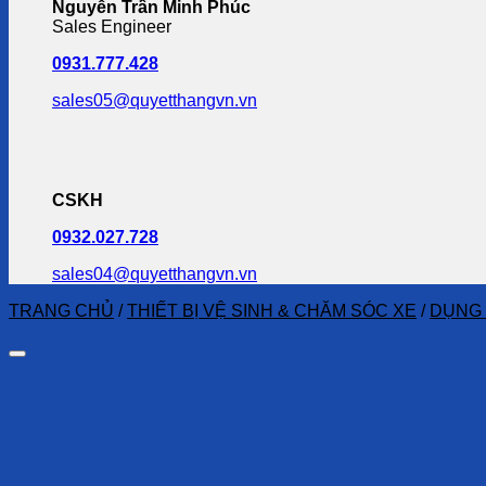
Nguyễn Trần Minh Phúc
Sales Engineer
0931.777.428
sales05@quyetthangvn.vn
CSKH
0932.027.728
sales04@quyetthangvn.vn
TRANG CHỦ
/
THIẾT BỊ VỆ SINH & CHĂM SÓC XE
/
DỤNG 