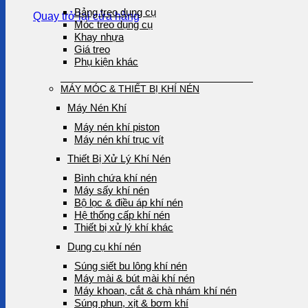
Bảng treo dụng cụ
Quay trở lại cửa hàng
Móc treo dụng cụ
Khay nhựa
Giá treo
Phụ kiện khác
MÁY MÓC & THIẾT BỊ KHÍ NÉN
Máy Nén Khí
Máy nén khí piston
Máy nén khí trục vít
Thiết Bị Xử Lý Khí Nén
Bình chứa khí nén
Máy sấy khí nén
Bộ lọc & điều áp khí nén
Hệ thống cấp khí nén
Thiết bị xử lý khí khác
Dụng cụ khí nén
Súng siết bu lông khí nén
Máy mài & bút mài khí nén
Máy khoan, cắt & chà nhám khí nén
Súng phun, xịt & bơm khí