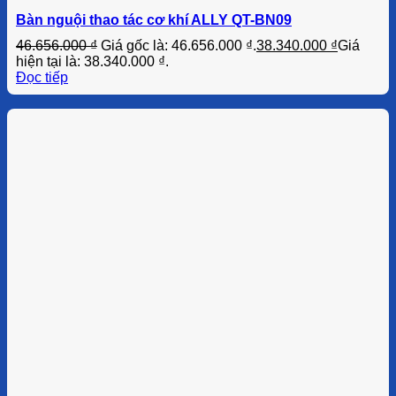
Bàn nguội thao tác cơ khí ALLY QT-BN09
46.656.000
₫
Giá gốc là: 46.656.000 ₫.
38.340.000
₫
Giá
hiện tại là: 38.340.000 ₫.
Đọc tiếp