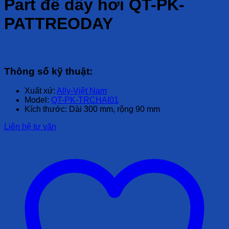
Part để dây hơi QT-PK-
PATTREODAY
Liên hệ
Thông số kỹ thuật:
Xuất xứ:
Ally-Việt Nam
Model:
QT-PK-TRCHAI01
Kích thước: Dài 300 mm, rộng 90 mm
Liên hệ tư vấn