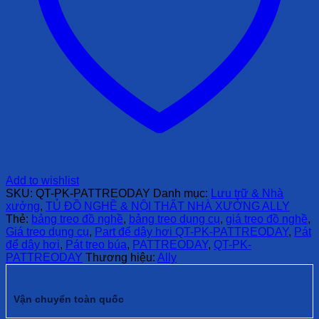
Add to wishlist
SKU:
QT-PK-PATTREODAY
Danh mục:
Lưu trữ & Nhà
xưởng
,
TỦ ĐỒ NGHỀ & NỘI THẤT NHÀ XƯỞNG ALLY
Thẻ:
bảng treo đồ nghề
,
bảng treo dụng cụ
,
giá treo đồ nghề
,
Giá treo dụng cụ
,
Part để dây hơi QT-PK-PATTREODAY
,
Pát
để dây hơi
,
Pát treo búa
,
PATTREODAY
,
QT-PK-
PATTREODAY
Thương hiệu:
Ally
Vận chuyển toàn quốc