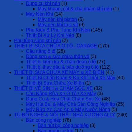
Dụng cụ khí nén
(1)
Máy khoan, cắt & chà nhám khí nén
(1)
Máy Nén Khí
(14)
Máy nén khí piston
(5)
Máy nén khí trục vít
(9)
Phụ Kiện & Phụ Tùng Khí Nén
(145)
Thiết Bị Xử Lý Khí Nén
(8)
Phụ tùng súng khí nén
(2)
THIẾT BỊ SỬA CHỮA Ô TÔ - GARAGE
(170)
Cầu nâng ô tô
(28)
Đồng sơn & sửa chữa thân vỏ
(3)
Thiết bị kiểm tra & chẩn đoán ô tô
(27)
Thiết bị thay dầu & bảo dưỡng ô tô
(112)
THIẾT BỊ SỬA CHỮA XE MÁY & XE ĐIỆN
(41)
Thiết Bị Chẩn Đoán & Đo Khí Thải Xe Máy
(40)
Thiết Bị Sửa Chữa Xe Điện
(1)
THIẾT BỊ VỆ SINH & CHĂM SÓC XE
(82)
Cầu Nâng Rửa Xe Ô Tô / Xe Máy
(3)
Dụng Cụ & Hóa Chất Chăm Sóc Xe
(48)
Máy Hút Bụi & Máy Chà Sàn Công Nghiệp
(25)
Máy Rửa Xe Cao Áp & Máy Nước Nóng
(5)
TỦ ĐỒ NGHỀ & NỘI THẤT NHÀ XƯỞNG ALLY
(240)
Bàn công nghiệp
(78)
Bàn hút bụi công nghiệp
(3)
Bàn nguội cơ khí
(17)