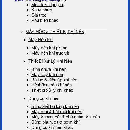
Móc treo dụng cụ
Khay nhựa
Giá treo
Phụ kiện khác
MÁY MÓC & THIẾT BỊ KHÍ NÉN
Máy Nén Khí
Máy nén khí piston
Máy nén khí trục vít
Thiết Bị Xử Lý Khí Nén
Bình chứa khí nén
Máy sấy khí nén
Bộ lọc & điều áp khí nén
Hệ thống cấp khí nén
Thiết bị xử lý khí khác
Dụng cụ khí nén
Súng siết bu lông khí nén
Máy mài & bút mài khí nén
Máy khoan, cắt & chà nhám khí nén
Súng phun, xịt & bơm khí
Dụng cụ khí nén khác