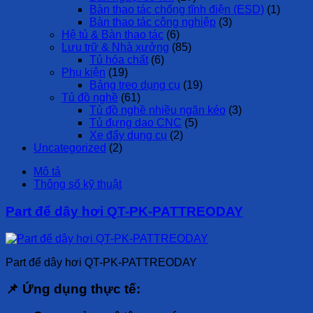
Bàn thao tác chống tĩnh điện (ESD)
(1)
Bàn thao tác công nghiệp
(3)
Hệ tủ & Bàn thao tác
(6)
Lưu trữ & Nhà xưởng
(85)
Tủ hóa chất
(6)
Phụ kiện
(19)
Bảng treo dụng cụ
(19)
Tủ đồ nghề
(61)
Tủ đồ nghề nhiều ngăn kéo
(3)
Tủ đựng dao CNC
(5)
Xe đẩy dụng cụ
(2)
Uncategorized
(2)
Mô tả
Thông số kỹ thuật
Part để dây hơi QT-PK-PATTREODAY
Part để dây hơi QT-PK-PATTREODAY
📌 Ứng dụng thực tế: