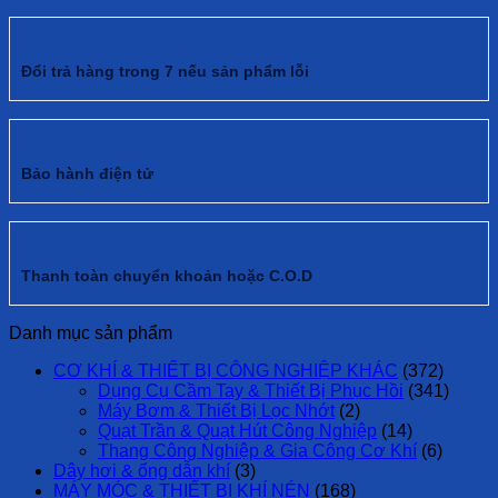
Đổi trả hàng trong 7 nếu sản phẩm lỗi
Bảo hành điện tử
Thanh toàn chuyển khoản hoặc C.O.D
Danh mục sản phẩm
CƠ KHÍ & THIẾT BỊ CÔNG NGHIỆP KHÁC
(372)
Dụng Cụ Cầm Tay & Thiết Bị Phục Hồi
(341)
Máy Bơm & Thiết Bị Lọc Nhớt
(2)
Quạt Trần & Quạt Hút Công Nghiệp
(14)
Thang Công Nghiệp & Gia Công Cơ Khí
(6)
Dây hơi & ống dẫn khí
(3)
MÁY MÓC & THIẾT BỊ KHÍ NÉN
(168)