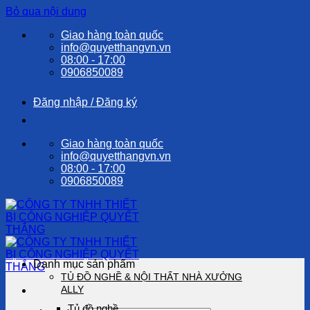
Bỏ qua nội dung
Giao hàng toàn quốc
info@quyetthangvn.vn
08:00 - 17:00
0906850089
Đăng nhập / Đăng ký
Giao hàng toàn quốc
info@quyetthangvn.vn
08:00 - 17:00
0906850089
Danh mục sản phẩm
TỦ ĐỒ NGHỀ & NỘI THẤT NHÀ XƯỞNG
ALLY
Tủ đồ nghề