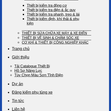
Thiết bị kiểm tra động cơ
Thiết bị kiểm tra điện & ắc quy
Thiết bị kiểm tra phanh, treo & lái
Thiết bị kiểm định, khí thải & phụ
kiện
THIẾT BỊ SỬA CHỮA XE MÁY & XE ĐIỆN
THIẾT BỊ VỆ SINH & CHĂM SÓC XE
CƠ KHÍ & THIẾT BỊ CÔNG NGHIỆP KHÁC
Trang chủ
Giới thiệu
Tải Catalogue Thiết Bị
Hồ Sơ Năng Lực
Tùy Chọn Màu Sơn Tĩnh Điện
Dự án
Đăng kiểm phụ tùng xe
Tin tức
Liên hệ