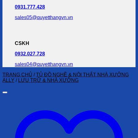
0931.777.428
sales05@quyetthangvn.vn
CSKH
0932.027.728
sales04@quyetthangvn.vn
TRANG CHỦ
/
TỦ ĐỒ NGHỀ & NỘI THẤT NHÀ XƯỞNG
ALLY
/
LƯU TRỮ & NHÀ XƯỞNG