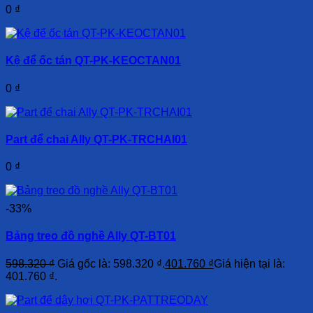
0
₫
Kệ để ốc tán QT-PK-KEOCTAN01
0
₫
Part để chai Ally QT-PK-TRCHAI01
0
₫
-33%
Bảng treo đồ nghề Ally QT-BT01
598.320
₫
Giá gốc là: 598.320 ₫.
401.760
₫
Giá hiện tại là:
401.760 ₫.