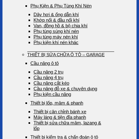
Phụ Kiện & Phụ Tùng Khí Nén
Dây hơi & ống dẫn khí
Khớp nối & đầu nối khí
Van, đồng hồ & bộ chia khí
Phụ tùng súng khí nén
Phụ tùng máy nén khí
Phụ kiện khí nén khác
THIẾT BỊ SỬA CHỮA Ô TÔ – GARAGE
Cầu nâng ô tô
Cầu nâng 2 trụ
Cầu nâng 4 trụ
Cầu nâng cắt kéo
Cầu nâng đỗ xe & chuyên dụng
Phụ kiện cầu nâng
Thiết bị lốp, mâm & phanh
Thiết bị cân chỉnh bánh xe
Máy láng & tiện đĩa phanh
Thiết bị sửa chữa mâm, lazang &
lốp
Thiết bị kiểm tra & chẩn đoán ô tô