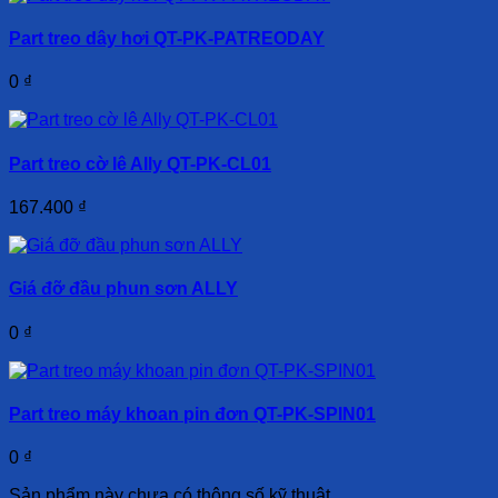
Part treo dây hơi QT-PK-PATREODAY
0
₫
Part treo cờ lê Ally QT-PK-CL01
167.400
₫
Giá đỡ đầu phun sơn ALLY
0
₫
Part treo máy khoan pin đơn QT-PK-SPIN01
0
₫
Sản phẩm này chưa có thông số kỹ thuật.