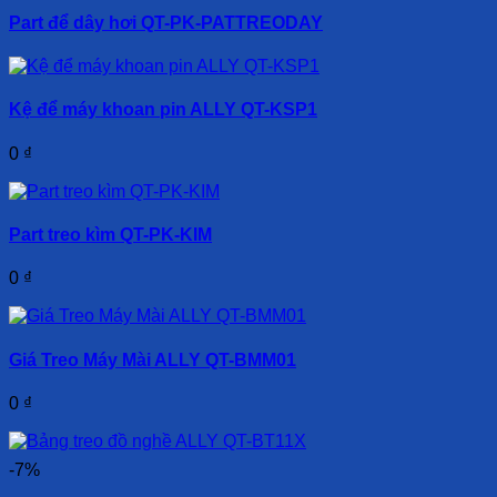
Part để dây hơi QT-PK-PATTREODAY
Kệ để máy khoan pin ALLY QT-KSP1
0
₫
Part treo kìm QT-PK-KIM
0
₫
Giá Treo Máy Mài ALLY QT-BMM01
0
₫
-7%