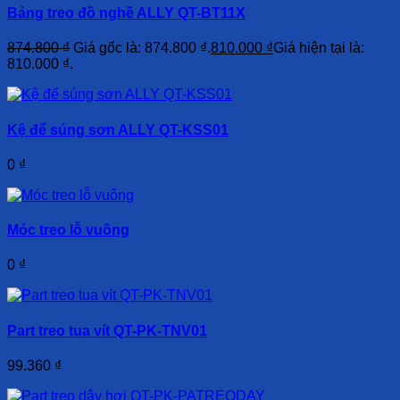
Bảng treo đồ nghề ALLY QT-BT11X
874.800
₫
Giá gốc là: 874.800 ₫.
810.000
₫
Giá hiện tại là:
810.000 ₫.
Kệ để súng sơn ALLY QT-KSS01
0
₫
Móc treo lỗ vuông
0
₫
Part treo tua vít QT-PK-TNV01
99.360
₫