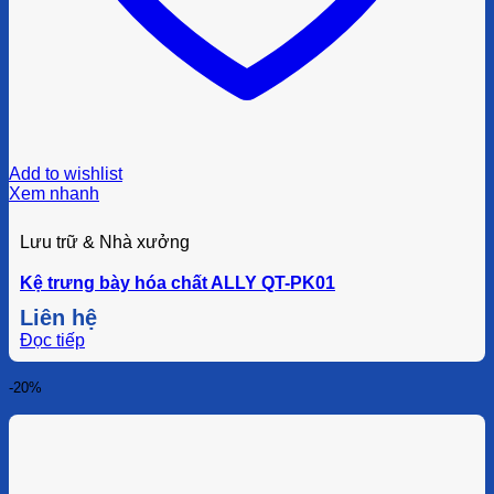
Add to wishlist
Xem nhanh
Lưu trữ & Nhà xưởng
Kệ trưng bày hóa chất ALLY QT-PK01
Liên hệ
Đọc tiếp
-20%