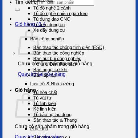
Tìm kiếm:
Tủ đồ nghề 2 cánh
Tủ đồ nghề nhiều ngăn kéo
Tủ đựng dao CNC
Giỏ hàng /
0
₫
Tủ treo dụng cụ
Xe đẩy dụng cụ
Bàn công nghiệp
Bàn thao tác chống tĩnh điện (ESD)
Bàn thao tác công nghiệp
Bàn hút bụi công nghiệp
Chưa có sản phẩm trong giỏ hàng.
Hệ tủ & Bàn thao tác
Bàn nguội cơ khí
Quay trở lại cửa hàng
Bàn lắp ráp
Lưu trữ & Nhà xưởng
Giỏ hàng
Tủ hóa chất
Tủ vật tư
Tủ linh kiện
Kệ linh kiện
Tủ bảo hộ lao động
Sàn thao tác & Thang
Chưa có sản phẩm trong giỏ hàng.
Phụ kiện
Quay trở lại cửa hàng
Bảng treo dụng cụ