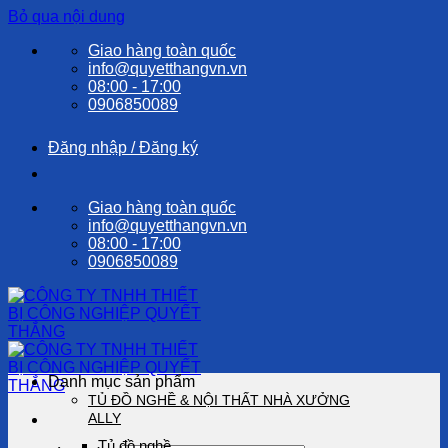
Bỏ qua nội dung
Giao hàng toàn quốc
info@quyetthangvn.vn
08:00 - 17:00
0906850089
Đăng nhập / Đăng ký
Giao hàng toàn quốc
info@quyetthangvn.vn
08:00 - 17:00
0906850089
Danh mục sản phẩm
TỦ ĐỒ NGHỀ & NỘI THẤT NHÀ XƯỞNG
ALLY
Tủ đồ nghề