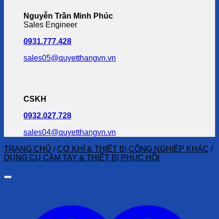
Nguyễn Trần Minh Phúc
Sales Engineer
0931.777.428
sales05@quyetthangvn.vn
CSKH
0932.027.728
sales04@quyetthangvn.vn
TRANG CHỦ
/
CƠ KHÍ & THIẾT BỊ CÔNG NGHIỆP KHÁC
/
DỤNG CỤ CẦM TAY & THIẾT BỊ PHỤC HỒI