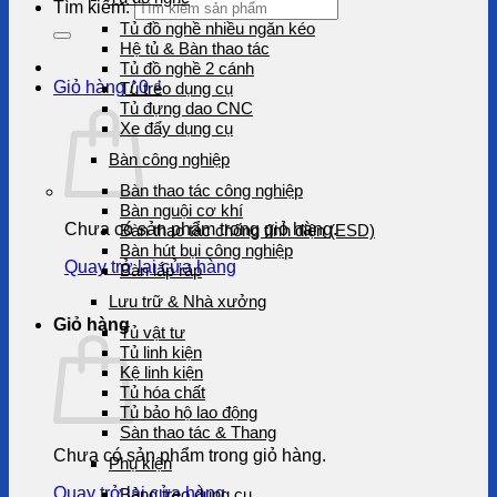
Tìm kiếm:
Tủ đồ nghề nhiều ngăn kéo
Hệ tủ & Bàn thao tác
Tủ đồ nghề 2 cánh
Giỏ hàng /
0
₫
Tủ treo dụng cụ
Tủ đựng dao CNC
Xe đẩy dụng cụ
Bàn công nghiệp
Bàn thao tác công nghiệp
Bàn nguội cơ khí
Chưa có sản phẩm trong giỏ hàng.
Bàn thao tác chống tĩnh điện (ESD)
Bàn hút bụi công nghiệp
Quay trở lại cửa hàng
Bàn lắp ráp
Lưu trữ & Nhà xưởng
Giỏ hàng
Tủ vật tư
Tủ linh kiện
Kệ linh kiện
Tủ hóa chất
Tủ bảo hộ lao động
Sàn thao tác & Thang
Chưa có sản phẩm trong giỏ hàng.
Phụ kiện
Quay trở lại cửa hàng
Bảng treo dụng cụ