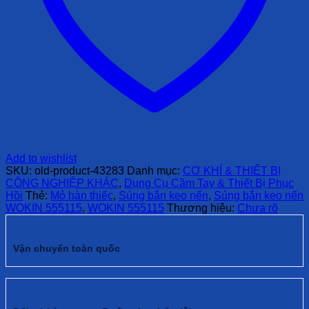
Add to wishlist
SKU:
old-product-43283
Danh mục:
CƠ KHÍ & THIẾT BỊ
CÔNG NGHIỆP KHÁC
,
Dụng Cụ Cầm Tay & Thiết Bị Phục
Hồi
Thẻ:
Mỏ hàn thiếc
,
Súng bắn keo nến
,
Súng bắn keo nến
WOKIN 555115
,
WOKIN 555115
Thương hiệu:
Chưa rõ
Vận chuyển toàn quốc