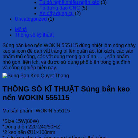
Tủ đồ nghề nhiều ngăn kéo
(3)
Tủ đựng dao CNC
(5)
Xe đẩy dụng cụ
(2)
Uncategorized
(1)
Mô tả
Thông số kỹ thuật
Súng bắn keo nến WOKIN 555115 dùng nhiệt làm nóng chảy
keo silicon để dán vật trang trí lên quần áo, túi xách, các sản
phẩm thủ công, các vật dụng trong gia đình ….., sản phẩm
nhỏ gọn, tiện ích, và được sử dụng phổ biến trong gia đình
và công nghiệp hiện nay.
THÔNG SỐ KĨ THUẬT Súng bắn keo
nến WOKIN 555115
Mã sản phẩm : WOKIN 555115
*Size 15W(80W)
*Dòng điện 220-240/50HZ
*2 keo nến Ø11×100mm
*Lý tưởng cho các ứng dụng tự làm và thủ công