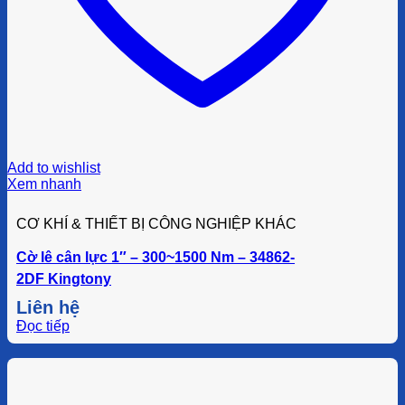
Add to wishlist
Xem nhanh
CƠ KHÍ & THIẾT BỊ CÔNG NGHIỆP KHÁC
Cờ lê cân lực 1″ – 300~1500 Nm – 34862-
2DF Kingtony
Liên hệ
Đọc tiếp