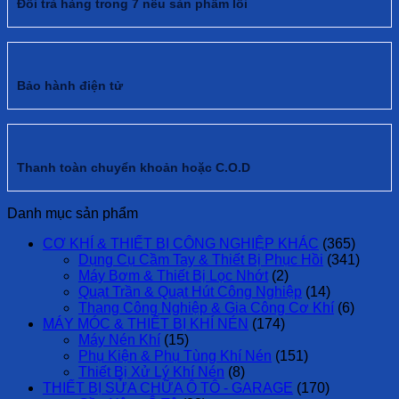
Đổi trả hàng trong 7 nếu sản phẩm lỗi
Bảo hành điện tử
Thanh toàn chuyển khoản hoặc C.O.D
Danh mục sản phẩm
CƠ KHÍ & THIẾT BỊ CÔNG NGHIỆP KHÁC
(365)
Dụng Cụ Cầm Tay & Thiết Bị Phục Hồi
(341)
Máy Bơm & Thiết Bị Lọc Nhớt
(2)
Quạt Trần & Quạt Hút Công Nghiệp
(14)
Thang Công Nghiệp & Gia Công Cơ Khí
(6)
MÁY MÓC & THIẾT BỊ KHÍ NÉN
(174)
Máy Nén Khí
(15)
Phụ Kiện & Phụ Tùng Khí Nén
(151)
Thiết Bị Xử Lý Khí Nén
(8)
THIẾT BỊ SỬA CHỮA Ô TÔ - GARAGE
(170)