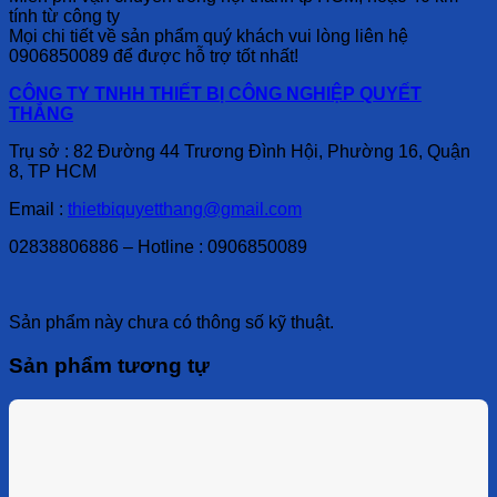
tính từ công ty
Mọi chi tiết về sản phẩm quý khách vui lòng liên hệ
0906850089 để được hỗ trợ tốt nhất!
CÔNG TY TNHH THIẾT BỊ CÔNG NGHIỆP QUYẾT
THẮNG
Trụ sở : 82 Đường 44 Trương Đình Hội, Phường 16, Quận
8, TP HCM
Email :
thietbiquyetthang@gmail.com
02838806886 – Hotline : 0906850089
Sản phẩm này chưa có thông số kỹ thuật.
Sản phẩm tương tự