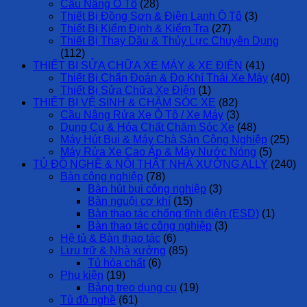
Cầu Nâng Ô Tô
(28)
Thiết Bị Đồng Sơn & Điện Lạnh Ô Tô
(3)
Thiết Bị Kiểm Định & Kiểm Tra
(27)
Thiết Bị Thay Dầu & Thủy Lực Chuyên Dụng
(112)
THIẾT BỊ SỬA CHỮA XE MÁY & XE ĐIỆN
(41)
Thiết Bị Chẩn Đoán & Đo Khí Thải Xe Máy
(40)
Thiết Bị Sửa Chữa Xe Điện
(1)
THIẾT BỊ VỆ SINH & CHĂM SÓC XE
(82)
Cầu Nâng Rửa Xe Ô Tô / Xe Máy
(3)
Dụng Cụ & Hóa Chất Chăm Sóc Xe
(48)
Máy Hút Bụi & Máy Chà Sàn Công Nghiệp
(25)
Máy Rửa Xe Cao Áp & Máy Nước Nóng
(5)
TỦ ĐỒ NGHỀ & NỘI THẤT NHÀ XƯỞNG ALLY
(240)
Bàn công nghiệp
(78)
Bàn hút bụi công nghiệp
(3)
Bàn nguội cơ khí
(15)
Bàn thao tác chống tĩnh điện (ESD)
(1)
Bàn thao tác công nghiệp
(3)
Hệ tủ & Bàn thao tác
(6)
Lưu trữ & Nhà xưởng
(85)
Tủ hóa chất
(6)
Phụ kiện
(19)
Bảng treo dụng cụ
(19)
Tủ đồ nghề
(61)