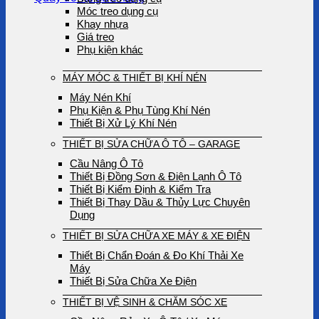
Móc treo dụng cụ
Khay nhựa
Giá treo
Phụ kiện khác
MÁY MÓC & THIẾT BỊ KHÍ NÉN
Máy Nén Khí
Phụ Kiện & Phụ Tùng Khí Nén
Thiết Bị Xử Lý Khí Nén
THIẾT BỊ SỬA CHỮA Ô TÔ – GARAGE
Cầu Nâng Ô Tô
Thiết Bị Đồng Sơn & Điện Lạnh Ô Tô
Thiết Bị Kiểm Định & Kiểm Tra
Thiết Bị Thay Dầu & Thủy Lực Chuyên
Dụng
THIẾT BỊ SỬA CHỮA XE MÁY & XE ĐIỆN
Thiết Bị Chẩn Đoán & Đo Khí Thải Xe
Máy
Thiết Bị Sửa Chữa Xe Điện
THIẾT BỊ VỆ SINH & CHĂM SÓC XE