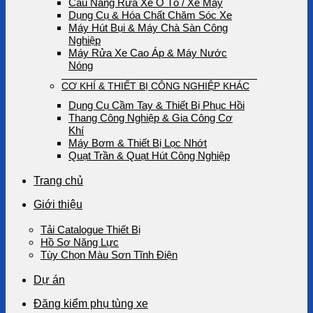
Cầu Nâng Rửa Xe Ô Tô / Xe Máy
Dụng Cụ & Hóa Chất Chăm Sóc Xe
Máy Hút Bụi & Máy Chà Sàn Công
Nghiệp
Máy Rửa Xe Cao Áp & Máy Nước
Nóng
CƠ KHÍ & THIẾT BỊ CÔNG NGHIỆP KHÁC
Dụng Cụ Cầm Tay & Thiết Bị Phục Hồi
Thang Công Nghiệp & Gia Công Cơ
Khí
Máy Bơm & Thiết Bị Lọc Nhớt
Quạt Trần & Quạt Hút Công Nghiệp
Trang chủ
Giới thiệu
Tải Catalogue Thiết Bị
Hồ Sơ Năng Lực
Tùy Chọn Màu Sơn Tĩnh Điện
Dự án
Đăng kiểm phụ tùng xe