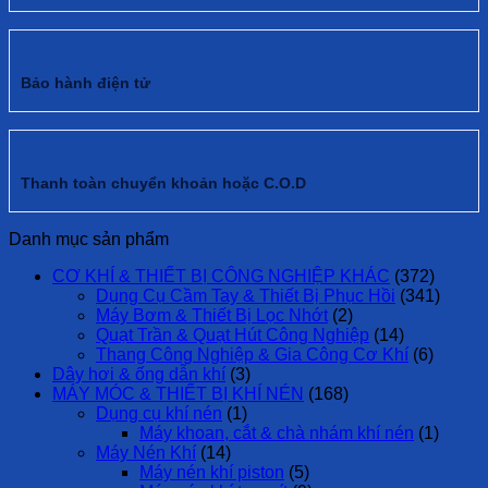
Bảo hành điện tử
Thanh toàn chuyển khoản hoặc C.O.D
Danh mục sản phẩm
CƠ KHÍ & THIẾT BỊ CÔNG NGHIỆP KHÁC
(372)
Dụng Cụ Cầm Tay & Thiết Bị Phục Hồi
(341)
Máy Bơm & Thiết Bị Lọc Nhớt
(2)
Quạt Trần & Quạt Hút Công Nghiệp
(14)
Thang Công Nghiệp & Gia Công Cơ Khí
(6)
Dây hơi & ống dẫn khí
(3)
MÁY MÓC & THIẾT BỊ KHÍ NÉN
(168)
Dụng cụ khí nén
(1)
Máy khoan, cắt & chà nhám khí nén
(1)
Máy Nén Khí
(14)
Máy nén khí piston
(5)