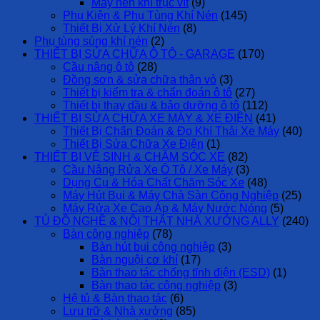
Máy nén khí trục vít
(9)
Phụ Kiện & Phụ Tùng Khí Nén
(145)
Thiết Bị Xử Lý Khí Nén
(8)
Phụ tùng súng khí nén
(2)
THIẾT BỊ SỬA CHỮA Ô TÔ - GARAGE
(170)
Cầu nâng ô tô
(28)
Đồng sơn & sửa chữa thân vỏ
(3)
Thiết bị kiểm tra & chẩn đoán ô tô
(27)
Thiết bị thay dầu & bảo dưỡng ô tô
(112)
THIẾT BỊ SỬA CHỮA XE MÁY & XE ĐIỆN
(41)
Thiết Bị Chẩn Đoán & Đo Khí Thải Xe Máy
(40)
Thiết Bị Sửa Chữa Xe Điện
(1)
THIẾT BỊ VỆ SINH & CHĂM SÓC XE
(82)
Cầu Nâng Rửa Xe Ô Tô / Xe Máy
(3)
Dụng Cụ & Hóa Chất Chăm Sóc Xe
(48)
Máy Hút Bụi & Máy Chà Sàn Công Nghiệp
(25)
Máy Rửa Xe Cao Áp & Máy Nước Nóng
(5)
TỦ ĐỒ NGHỀ & NỘI THẤT NHÀ XƯỞNG ALLY
(240)
Bàn công nghiệp
(78)
Bàn hút bụi công nghiệp
(3)
Bàn nguội cơ khí
(17)
Bàn thao tác chống tĩnh điện (ESD)
(1)
Bàn thao tác công nghiệp
(3)
Hệ tủ & Bàn thao tác
(6)
Lưu trữ & Nhà xưởng
(85)