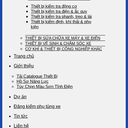
Thiết bị kiểm tra động cơ
Thiết bị kiểm tra điện & ắc quy
Thiết bị kiểm tra phanh, treo & lái
Thiết bị kiểm định, khí thải & phụ
kiện
THIẾT BỊ SỬA CHỮA XE MÁY & XE ĐIỆN
THIẾT BỊ VỆ SINH & CHĂM SÓC XE
CƠ KHÍ & THIẾT BỊ CÔNG NGHIỆP KHÁC
Trang chủ
Giới thiệu
Tải Catalogue Thiết Bị
Hồ Sơ Năng Lực
Tùy Chọn Màu Sơn Tĩnh Điện
Dự án
Đăng kiểm phụ tùng xe
Tin tức
Liên hệ