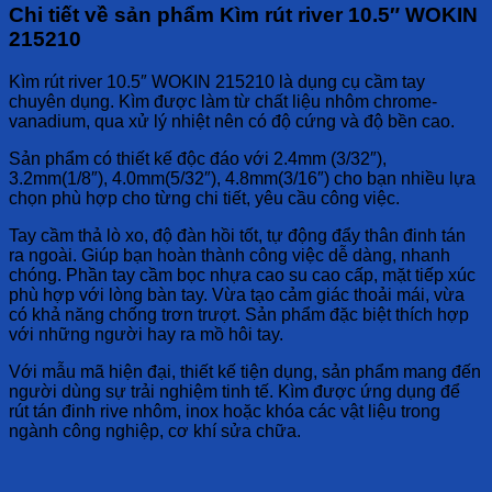
Chi tiết về sản phẩm Kìm rút river 10.5″ WOKIN
215210
Kìm rút river 10.5″ WOKIN 215210 là dụng cụ cầm tay
chuyên dụng. Kìm được làm từ chất liệu nhôm chrome-
vanadium, qua xử lý nhiệt nên có độ cứng và độ bền cao.
Sản phẩm có thiết kế độc đáo với 2.4mm (3/32″),
3.2mm(1/8″), 4.0mm(5/32″), 4.8mm(3/16″) cho bạn nhiều lựa
chọn phù hợp cho từng chi tiết, yêu cầu công việc.
Tay cầm thả lò xo, độ đàn hồi tốt, tự động đẩy thân đinh tán
ra ngoài. Giúp bạn hoàn thành công việc dễ dàng, nhanh
chóng. Phần tay cầm bọc nhựa cao su cao cấp, mặt tiếp xúc
phù hợp với lòng bàn tay. Vừa tạo cảm giác thoải mái, vừa
có khả năng chống trơn trượt. Sản phẩm đặc biệt thích hợp
với những người hay ra mồ hôi tay.
Với mẫu mã hiện đại, thiết kế tiện dụng, sản phẩm mang đến
người dùng sự trải nghiệm tinh tế. Kìm được ứng dụng để
rút tán đinh rive nhôm, inox hoặc khóa các vật liệu trong
ngành công nghiệp, cơ khí sửa chữa.