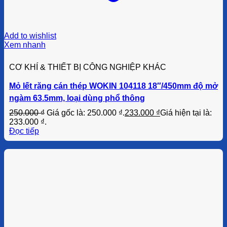
Add to wishlist
Xem nhanh
CƠ KHÍ & THIẾT BỊ CÔNG NGHIỆP KHÁC
Mỏ lết răng cán thép WOKIN 104118 18″/450mm độ mở
ngàm 63.5mm, loại dùng phổ thông
250.000
₫
Giá gốc là: 250.000 ₫.
233.000
₫
Giá hiện tại là:
233.000 ₫.
Đọc tiếp