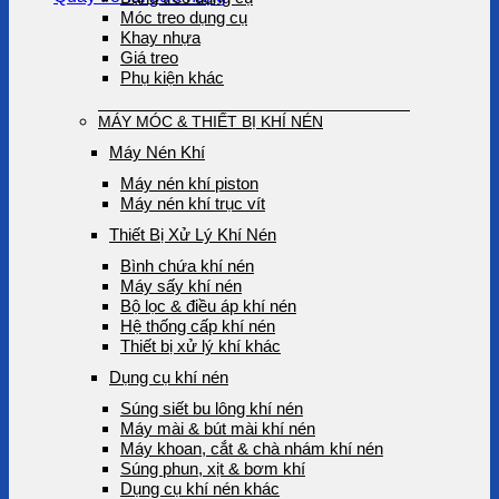
Móc treo dụng cụ
Khay nhựa
Giá treo
Phụ kiện khác
MÁY MÓC & THIẾT BỊ KHÍ NÉN
Máy Nén Khí
Máy nén khí piston
Máy nén khí trục vít
Thiết Bị Xử Lý Khí Nén
Bình chứa khí nén
Máy sấy khí nén
Bộ lọc & điều áp khí nén
Hệ thống cấp khí nén
Thiết bị xử lý khí khác
Dụng cụ khí nén
Súng siết bu lông khí nén
Máy mài & bút mài khí nén
Máy khoan, cắt & chà nhám khí nén
Súng phun, xịt & bơm khí
Dụng cụ khí nén khác