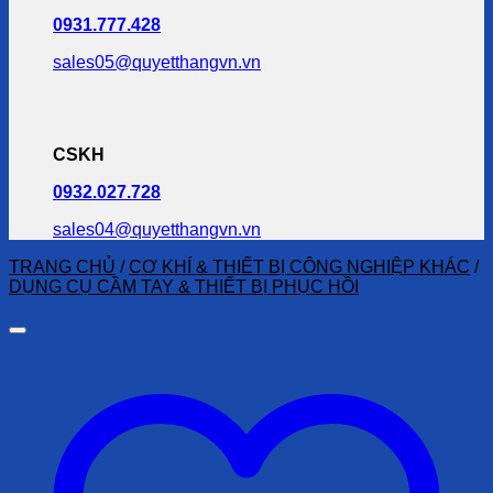
0931.777.428
sales05@quyetthangvn.vn
CSKH
0932.027.728
sales04@quyetthangvn.vn
TRANG CHỦ
/
CƠ KHÍ & THIẾT BỊ CÔNG NGHIỆP KHÁC
/
DỤNG CỤ CẦM TAY & THIẾT BỊ PHỤC HỒI