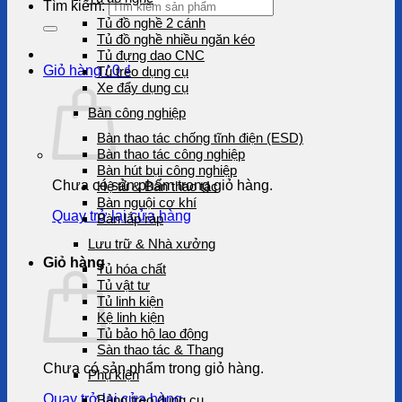
Tìm kiếm:
Tủ đồ nghề 2 cánh
Tủ đồ nghề nhiều ngăn kéo
Tủ đựng dao CNC
Giỏ hàng /
0
₫
Tủ treo dụng cụ
Xe đẩy dụng cụ
Bàn công nghiệp
Bàn thao tác chống tĩnh điện (ESD)
Bàn thao tác công nghiệp
Bàn hút bụi công nghiệp
Chưa có sản phẩm trong giỏ hàng.
Hệ tủ & Bàn thao tác
Bàn nguội cơ khí
Quay trở lại cửa hàng
Bàn lắp ráp
Lưu trữ & Nhà xưởng
Giỏ hàng
Tủ hóa chất
Tủ vật tư
Tủ linh kiện
Kệ linh kiện
Tủ bảo hộ lao động
Sàn thao tác & Thang
Chưa có sản phẩm trong giỏ hàng.
Phụ kiện
Quay trở lại cửa hàng
Bảng treo dụng cụ