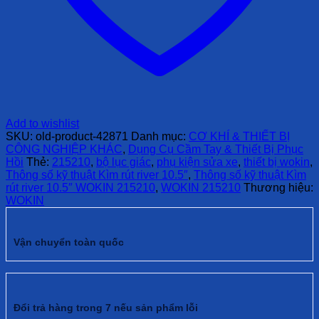
Add to wishlist
SKU:
old-product-42871
Danh mục:
CƠ KHÍ & THIẾT BỊ
CÔNG NGHIỆP KHÁC
,
Dụng Cụ Cầm Tay & Thiết Bị Phục
Hồi
Thẻ:
215210
,
bộ lục giác
,
phụ kiện sửa xe
,
thiết bị wokin
,
Thông số kỹ thuật Kìm rút river 10.5″
,
Thông số kỹ thuật Kìm
rút river 10.5″ WOKIN 215210
,
WOKIN 215210
Thương hiệu:
WOKIN
Vận chuyển toàn quốc
Đổi trả hàng trong 7 nếu sản phẩm lỗi