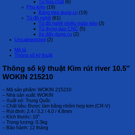
Tủ hóa chất
(6)
Phụ kiện
(19)
Bảng treo dụng cụ
(19)
Tủ đồ nghề
(61)
Tủ đồ nghề nhiều ngăn kéo
(3)
Tủ đựng dao CNC
(5)
Xe đẩy dụng cụ
(2)
Uncategorized
(2)
Mô tả
Thông số kỹ thuật
Thông số kỹ thuật Kìm rút river 10.5″
WOKIN 215210
– Mã sản phẩm: WOKIN 215210
– Nhà sản xuất: WOKIN
– Xuất xứ: Trung Quốc
– Chất liệu: Được làm bằng nhôm hợp kim (CR-V)
– Rút đinh: 2.4 / 3.2 / 4.0 / 4.8mm
– Kích thước: 10″
– Trọng lượng: 0.3kg
– Bảo hành: 12 tháng