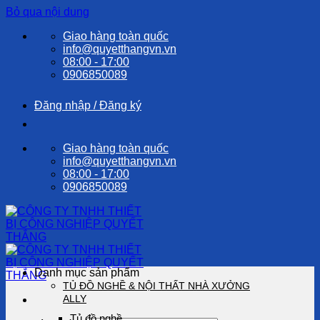
Bỏ qua nội dung
Giao hàng toàn quốc
info@quyetthangvn.vn
08:00 - 17:00
0906850089
Đăng nhập / Đăng ký
Giao hàng toàn quốc
info@quyetthangvn.vn
08:00 - 17:00
0906850089
Danh mục sản phẩm
TỦ ĐỒ NGHỀ & NỘI THẤT NHÀ XƯỞNG
ALLY
Tủ đồ nghề