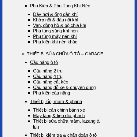
Phụ Kiện & Phụ Tùng Khí Nén
Dây hơi & ống dẫn khí
Khớp nối & đầu nối khí
Van, đồng hồ & bộ chia khí
Phụ tùng súng khí nén
Phụ tùng máy nén khí
Phụ kiện khí nén khác
THIẾT BỊ SỬA CHỮA Ô TÔ – GARAGE
Cầu nâng ô tô
Cầu nâng 2 trụ
Cầu nâng 4 trụ
Cầu nâng cắt kéo
Cầu nâng đỗ xe & chuyên dụng
Phụ kiện cầu nâng
Thiết bị lốp, mâm & phanh
Thiết bị cân chỉnh bánh xe
Máy láng & tiện đĩa phanh
Thiết bị sửa chữa mâm, lazang &
lốp
Thiết bị kiểm tra & chẩn đoán ô tô