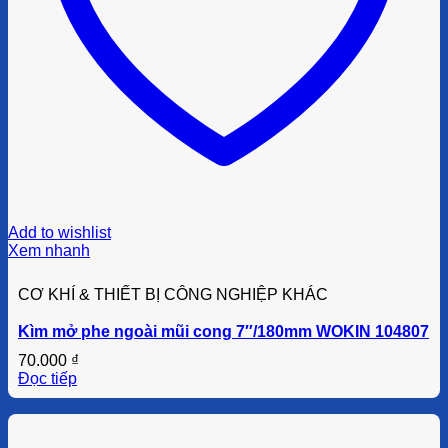
Add to wishlist
Xem nhanh
CƠ KHÍ & THIẾT BỊ CÔNG NGHIỆP KHÁC
Kìm mở phe ngoài mũi cong 7″/180mm WOKIN 104807
70.000
₫
Đọc tiếp