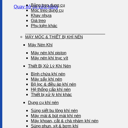
Bảng treo dụng cụ
Quay trở lại cửa hàng
Móc treo dụng cụ
Khay nhựa
Giá treo
Phụ kiện khác
MÁY MÓC & THIẾT BỊ KHÍ NÉN
Máy Nén Khí
Máy nén khí piston
Máy nén khí trục vít
Thiết Bị Xử Lý Khí Nén
Bình chứa khí nén
Máy sấy khí nén
Bộ lọc & điều áp khí nén
Hệ thống cấp khí nén
Thiết bị xử lý khí khác
Dụng cụ khí nén
Súng siết bu lông khí nén
Máy mài & bút mài khí nén
Máy khoan, cắt & chà nhám khí nén
Súng phun, xịt & bơm khí