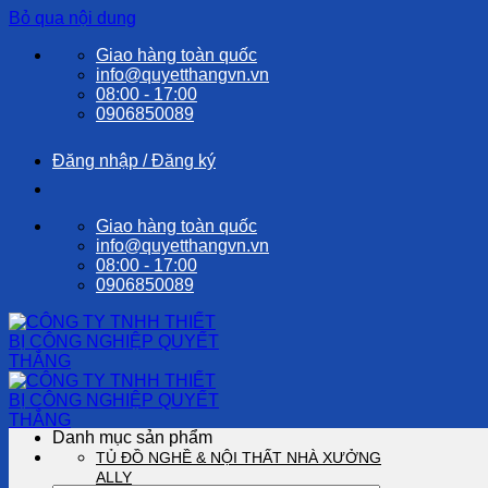
Bỏ qua nội dung
Giao hàng toàn quốc
info@quyetthangvn.vn
08:00 - 17:00
0906850089
Đăng nhập / Đăng ký
Giao hàng toàn quốc
info@quyetthangvn.vn
08:00 - 17:00
0906850089
Danh mục sản phẩm
TỦ ĐỒ NGHỀ & NỘI THẤT NHÀ XƯỞNG
ALLY