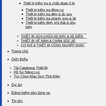
Thiết bị kiểm tra & chẩn đoán ô tô
Thiết bị kiểm tra động cơ
Thiết bị kiểm tra điện & ắc quy
Thiết bị kiểm tra phanh, treo & lái
Thiết bị kiểm định, khí thải & phụ
kiện
THIẾT BỊ SỬA CHỮA XE MÁY & XE ĐIỆN
THIẾT BỊ VỆ SINH & CHĂM SÓC XE
CƠ KHÍ & THIẾT BỊ CÔNG NGHIỆP KHÁC
Trang chủ
Giới thiệu
Tải Catalogue Thiết Bị
Hồ Sơ Năng Lực
Tùy Chọn Màu Sơn Tĩnh Điện
Dự án
Đăng kiểm phụ tùng xe
Tin tức