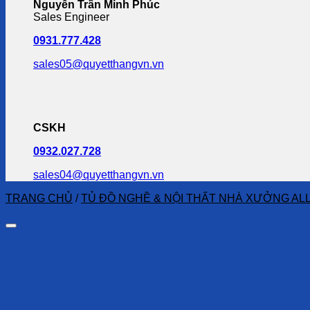
Nguyễn Trần Minh Phúc
Sales Engineer
0931.777.428
sales05@quyetthangvn.vn
CSKH
0932.027.728
sales04@quyetthangvn.vn
TRANG CHỦ
/
TỦ ĐỒ NGHỀ & NỘI THẤT NHÀ XƯỞNG AL