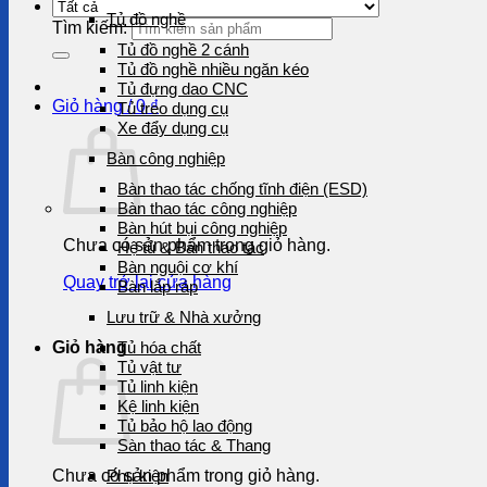
Tủ đồ nghề
Tìm kiếm:
Tủ đồ nghề 2 cánh
Tủ đồ nghề nhiều ngăn kéo
Tủ đựng dao CNC
Giỏ hàng /
0
₫
Tủ treo dụng cụ
Xe đẩy dụng cụ
Bàn công nghiệp
Bàn thao tác chống tĩnh điện (ESD)
Bàn thao tác công nghiệp
Bàn hút bụi công nghiệp
Chưa có sản phẩm trong giỏ hàng.
Hệ tủ & Bàn thao tác
Bàn nguội cơ khí
Quay trở lại cửa hàng
Bàn lắp ráp
Lưu trữ & Nhà xưởng
Giỏ hàng
Tủ hóa chất
Tủ vật tư
Tủ linh kiện
Kệ linh kiện
Tủ bảo hộ lao động
Sàn thao tác & Thang
Chưa có sản phẩm trong giỏ hàng.
Phụ kiện