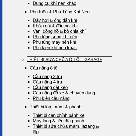
Dụng cụ khí nén khác
Phụ Kiện & Phụ Tùng Khí Nén
Dây hơi & ống dẫn khí
Khớp nối & đầu nối khí
Van, đồng hồ & bộ chia khí
Phụ tùng súng khí nén
Phụ tùng máy nén khí
Phụ kiện khí nén khác
THIẾT BỊ SỬA CHỮA Ô TÔ – GARAGE
Cầu nâng ô tô
Cầu nâng 2 trụ
Cầu nâng 4 trụ
Cầu nâng cắt kéo
Cầu nâng đỗ xe & chuyên dụng
Phụ kiện cầu nâng
Thiết bị lốp, mâm & phanh
Thiết bị cân chỉnh bánh xe
Máy láng & tiện đĩa phanh
Thiết bị sửa chữa mâm, lazang &
lốp