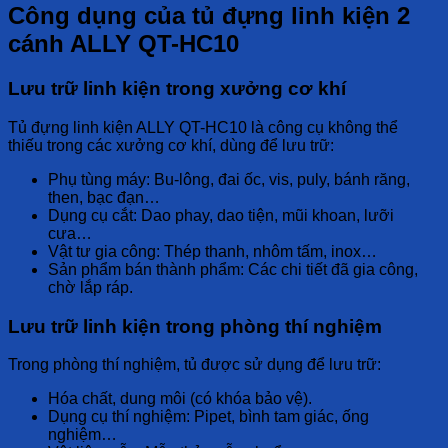
Công dụng của tủ đựng linh kiện 2
cánh ALLY QT-HC10
Lưu trữ linh kiện trong xưởng cơ khí
Tủ đựng linh kiện ALLY QT-HC10
là công cụ
không thể
thiếu
trong các
xưởng cơ khí
, dùng để lưu trữ:
Phụ tùng máy:
Bu-lông, đai ốc, vis, puly, bánh răng,
then, bạc đạn…
Dụng cụ cắt:
Dao phay, dao tiện, mũi khoan, lưỡi
cưa…
Vật tư gia công:
Thép thanh, nhôm tấm, inox…
Sản phẩm bán thành phẩm:
Các chi tiết đã gia công,
chờ lắp ráp.
Lưu trữ linh kiện trong phòng thí nghiệm
Trong
phòng thí nghiệm
, tủ được sử dụng để lưu trữ:
Hóa chất, dung môi
(có khóa bảo vệ).
Dụng cụ thí nghiệm:
Pipet, bình tam giác, ống
nghiệm…