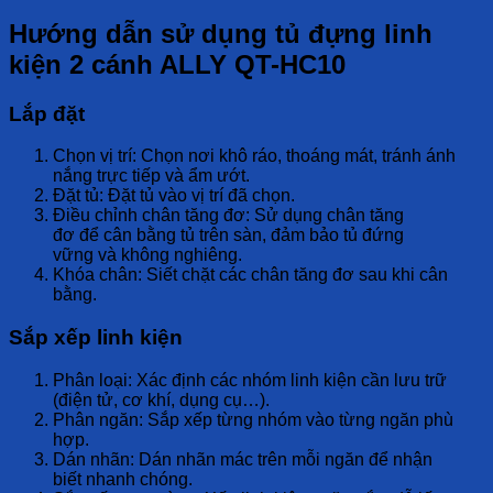
Hướng dẫn sử dụng tủ đựng linh
kiện 2 cánh ALLY QT-HC10
Lắp đặt
Chọn vị trí:
Chọn nơi
khô ráo, thoáng mát
, tránh
ánh
nắng trực tiếp
và
ẩm ướt
.
Đặt tủ:
Đặt tủ vào vị trí đã chọn.
Điều chỉnh chân tăng đơ:
Sử dụng
chân tăng
đơ
để
cân bằng
tủ trên sàn, đảm bảo tủ
đứng
vững
và
không nghiêng
.
Khóa chân:
Siết chặt các
chân tăng đơ
sau khi cân
bằng.
Sắp xếp linh kiện
Phân loại:
Xác định các
nhóm linh kiện
cần lưu trữ
(điện tử, cơ khí, dụng cụ…).
Phân ngăn:
Sắp xếp
từng nhóm
vào
từng ngăn
phù
hợp.
Dán nhãn:
Dán
nhãn mác
trên mỗi ngăn để
nhận
biết
nhanh chóng.