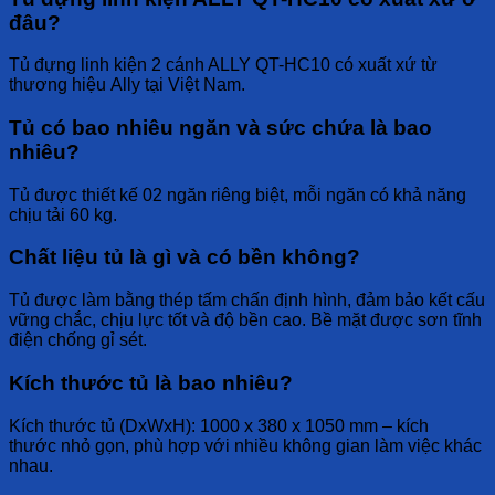
đâu?
Tủ đựng linh kiện 2 cánh ALLY QT-HC10
có xuất xứ từ
thương hiệu
Ally
tại
Việt Nam
.
Tủ có bao nhiêu ngăn và sức chứa là bao
nhiêu?
Tủ được
thiết kế 02 ngăn riêng biệt
, mỗi ngăn có
khả năng
chịu tải 60 kg
.
Chất liệu tủ là gì và có bền không?
Tủ được
làm bằng thép tấm chấn định hình
, đảm bảo
kết cấu
vững chắc
,
chịu lực tốt
và
độ bền cao
. Bề mặt được
sơn tĩnh
điện
chống gỉ sét.
Kích thước tủ là bao nhiêu?
Kích thước tủ (DxWxH): 1000 x 380 x 1050 mm
– kích
thước
nhỏ gọn
, phù hợp với nhiều không gian làm việc khác
nhau.