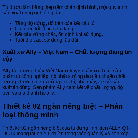
Tủ được làm bằng thép tấm chấn định hình
, một quy trình
sản xuất
công nghiệp
giúp:
Tăng độ cứng, độ bền
của kết cấu tủ.
Chịu lực tốt
, ít bị biến dạng.
Kết cấu vững chắc
, ổn định khi sử dụng.
Tuổi thọ cao
, sử dụng lâu dài.
Xuất xứ Ally – Việt Nam – Chất lượng đáng tin
cậy
Ally
là thương hiệu
Việt Nam
chuyên sản xuất các sản
phẩm
tủ công nghiệp, nội thất xưởng
đạt
tiêu chuẩn chất
lượng
, được nhiều
xưởng cơ khí, nhà máy, cơ sở sản
xuất
tin dùng. Sản phẩm
Ally
cam kết về
chất lượng, độ
bền
và
giá thành hợp lý
.
Thiết kế 02 ngăn riêng biệt – Phân
loại thông minh
Thiết kế 02 ngăn riêng biệt
của
tủ đựng linh kiện ALLY QT-
HC10
mang lại nhiều
lợi ích
trong việc
quản lý và sắp xếp
: