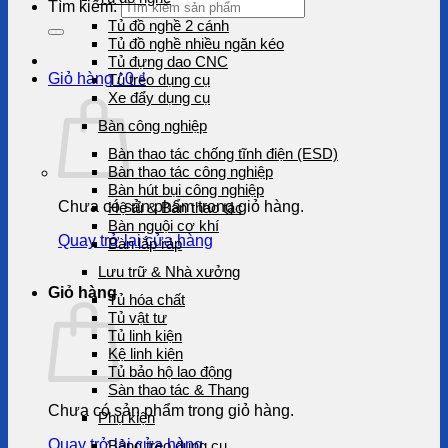
Tìm kiếm:
Tủ đồ nghề 2 cánh
Tủ đồ nghề nhiều ngăn kéo
Tủ đựng dao CNC
Giỏ hàng /
0
₫
Tủ treo dụng cụ
Xe đẩy dụng cụ
Bàn công nghiệp
Bàn thao tác chống tĩnh điện (ESD)
Bàn thao tác công nghiệp
Bàn hút bụi công nghiệp
Chưa có sản phẩm trong giỏ hàng.
Hệ tủ & Bàn thao tác
Bàn nguội cơ khí
Quay trở lại cửa hàng
Bàn lắp ráp
Lưu trữ & Nhà xưởng
Giỏ hàng
Tủ hóa chất
Tủ vật tư
Tủ linh kiện
Kệ linh kiện
Tủ bảo hộ lao động
Sàn thao tác & Thang
Chưa có sản phẩm trong giỏ hàng.
Phụ kiện
Quay trở lại cửa hàng
Bảng treo dụng cụ