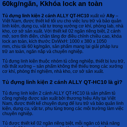
60kg/ngăn, Kkhóa lock an toàn
Tủ đựng linh kiện 2 cánh ALLY QT-HC10
xuất xứ
Ally
–
Việt Nam
, được thiết kế tối ưu cho việc
lưu trữ và bảo quản
linh kiện, dụng cụ, vật tư
trong
xưởng cơ khí, phòng lab, nhà
kho, cơ sở sản xuất
. Với thiết kế
02 ngăn riêng biệt
,
2 cánh
mở
,
sơn tĩnh điện
,
chân tăng đơ điều chỉnh chiều cao
,
khóa
lock an toàn
, kích thước
DxWxH: 1000 x 380 x 1050
mm
,
chịu tải 60 kg/ngăn
, sản phẩm mang lại giải pháp
lưu
trữ an toàn, ngăn nắp và chuyên nghiệp
.
Tủ đựng linh kiện thuộc nhóm
tủ công nghiệp, thiết bị lưu trữ,
nội thất xưởng
– sản phẩm không thể thiếu trong các
xưởng
cơ khí, phòng thí nghiệm, nhà kho, cơ sở sản xuất
.
Tủ đựng linh kiện 2 cánh ALLY QT-HC10 là gì?
Tủ đựng linh kiện 2 cánh ALLY QT-HC10
là sản phẩm
tủ
công nghiệp
được sản xuất bởi thương hiệu
Ally
tại
Việt
Nam
, được thiết kế chuyên dụng để
lưu trữ và bảo quản linh
kiện, dụng cụ, vật tư, phụ tùng
trong các môi trường làm việc
chuyên nghiệp.
Tủ được
thiết kế 02 ngăn riêng biệt
, mỗi ngăn có
khả năng