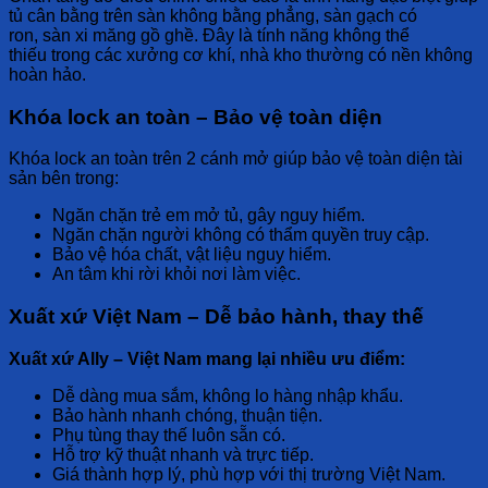
tủ
cân bằng
trên
sàn không bằng phẳng
,
sàn gạch có
ron
,
sàn xi măng gồ ghề
. Đây là tính năng
không thể
thiếu
trong các
xưởng cơ khí, nhà kho
thường có
nền không
hoàn hảo
.
Khóa lock an toàn – Bảo vệ toàn diện
Khóa lock an toàn
trên
2 cánh mở
giúp
bảo vệ toàn diện
tài
sản bên trong:
Ngăn chặn
trẻ em mở tủ, gây nguy hiểm.
Ngăn chặn
người không có thẩm quyền truy cập.
Bảo vệ
hóa chất, vật liệu nguy hiểm.
An tâm
khi rời khỏi nơi làm việc.
Xuất xứ Việt Nam – Dễ bảo hành, thay thế
Xuất xứ Ally – Việt Nam
mang lại nhiều
ưu điểm
:
Dễ dàng
mua sắm, không lo hàng nhập khẩu.
Bảo hành
nhanh chóng, thuận tiện.
Phụ tùng thay thế
luôn sẵn có.
Hỗ trợ kỹ thuật
nhanh và trực tiếp.
Giá thành hợp lý
, phù hợp với thị trường Việt Nam.