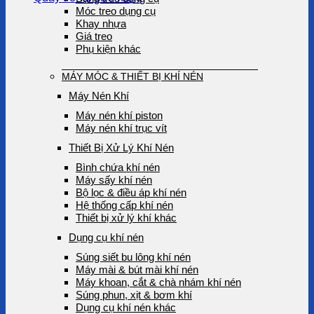
Móc treo dụng cụ
Khay nhựa
Giá treo
Phụ kiện khác
MÁY MÓC & THIẾT BỊ KHÍ NÉN
Máy Nén Khí
Máy nén khí piston
Máy nén khí trục vít
Thiết Bị Xử Lý Khí Nén
Bình chứa khí nén
Máy sấy khí nén
Bộ lọc & điều áp khí nén
Hệ thống cấp khí nén
Thiết bị xử lý khí khác
Dụng cụ khí nén
Súng siết bu lông khí nén
Máy mài & bút mài khí nén
Máy khoan, cắt & chà nhám khí nén
Súng phun, xịt & bơm khí
Dụng cụ khí nén khác