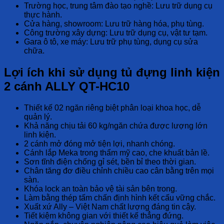
Trường học, trung tâm đào tạo nghề:
Lưu trữ dụng cụ
thực hành.
Cửa hàng, showroom:
Lưu trữ hàng hóa, phụ tùng.
Công trường xây dựng:
Lưu trữ dụng cụ, vật tư tạm.
Gara ô tô, xe máy:
Lưu trữ phụ tùng, dụng cụ sửa
chữa.
Lợi ích khi sử dụng tủ đựng linh kiện
2 cánh ALLY QT-HC10
Thiết kế 02 ngăn riêng biệt
phân loại khoa học, dễ
quản lý.
Khả năng chịu tải 60 kg/ngăn
chứa được lượng lớn
linh kiện.
2 cánh mở
đóng mở tiện lợi, nhanh chóng.
Cánh lắp Meka trong
thẩm mỹ cao, che khuất bản lề.
Sơn tĩnh điện
chống gỉ sét, bền bỉ theo thời gian.
Chân tăng đơ điều chỉnh chiều cao
cân bằng trên mọi
sàn.
Khóa lock an toàn
bảo vệ tài sản bên trong.
Làm bằng thép tấm chấn định hình
kết cấu vững chắc.
Xuất xứ Ally – Việt Nam
chất lượng đáng tin cậy.
Tiết kiệm không gian
với thiết kế thẳng đứng.