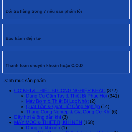
Đổi trả hàng trong 7 nếu sản phẩm lỗi
Bảo hành điện tử
Thanh toàn chuyển khoản hoặc C.O.D
Danh mục sản phẩm
CƠ KHÍ & THIẾT BỊ CÔNG NGHIỆP KHÁC
(372)
Dụng Cụ Cầm Tay & Thiết Bị Phục Hồi
(341)
Máy Bơm & Thiết Bị Lọc Nhớt
(2)
Quạt Trần & Quạt Hút Công Nghiệp
(14)
Thang Công Nghiệp & Gia Công Cơ Khí
(6)
Dây hơi & ống dẫn khí
(3)
MÁY MÓC & THIẾT BỊ KHÍ NÉN
(168)
Dụng cụ khí nén
(1)