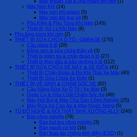
Máy khoan, cắt & chà nhám khí nén
(1)
Máy Nén Khí
(14)
Máy nén khí piston
(5)
Máy nén khí trục vít
(9)
Phụ Kiện & Phụ Tùng Khí Nén
(145)
Thiết Bị Xử Lý Khí Nén
(8)
Phụ tùng súng khí nén
(2)
THIẾT BỊ SỬA CHỮA Ô TÔ - GARAGE
(170)
Cầu nâng ô tô
(28)
Đồng sơn & sửa chữa thân vỏ
(3)
Thiết bị kiểm tra & chẩn đoán ô tô
(27)
Thiết bị thay dầu & bảo dưỡng ô tô
(112)
THIẾT BỊ SỬA CHỮA XE MÁY & XE ĐIỆN
(41)
Thiết Bị Chẩn Đoán & Đo Khí Thải Xe Máy
(40)
Thiết Bị Sửa Chữa Xe Điện
(1)
THIẾT BỊ VỆ SINH & CHĂM SÓC XE
(82)
Cầu Nâng Rửa Xe Ô Tô / Xe Máy
(3)
Dụng Cụ & Hóa Chất Chăm Sóc Xe
(48)
Máy Hút Bụi & Máy Chà Sàn Công Nghiệp
(25)
Máy Rửa Xe Cao Áp & Máy Nước Nóng
(5)
TỦ ĐỒ NGHỀ & NỘI THẤT NHÀ XƯỞNG ALLY
(240)
Bàn công nghiệp
(78)
Bàn hút bụi công nghiệp
(3)
Bàn nguội cơ khí
(16)
Bàn thao tác chống tĩnh điện (ESD)
(1)