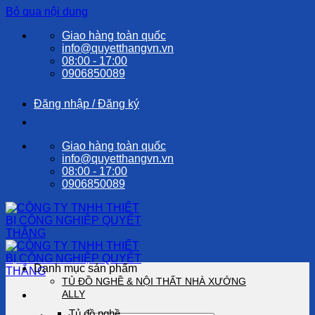
Bỏ qua nội dung
Giao hàng toàn quốc
info@quyetthangvn.vn
08:00 - 17:00
0906850089
Đăng nhập / Đăng ký
Giao hàng toàn quốc
info@quyetthangvn.vn
08:00 - 17:00
0906850089
Danh mục sản phẩm
TỦ ĐỒ NGHỀ & NỘI THẤT NHÀ XƯỞNG
ALLY
Tủ đồ nghề