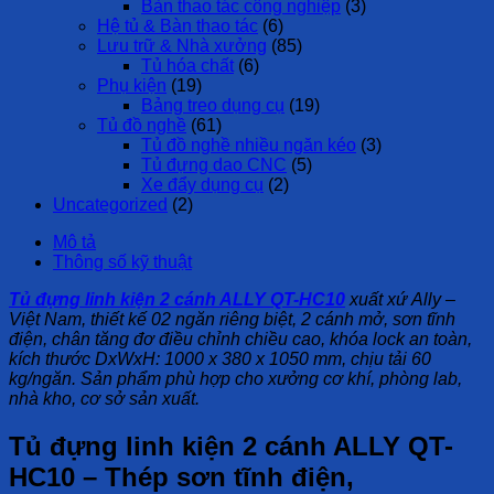
Bàn thao tác công nghiệp
(3)
Hệ tủ & Bàn thao tác
(6)
Lưu trữ & Nhà xưởng
(85)
Tủ hóa chất
(6)
Phụ kiện
(19)
Bảng treo dụng cụ
(19)
Tủ đồ nghề
(61)
Tủ đồ nghề nhiều ngăn kéo
(3)
Tủ đựng dao CNC
(5)
Xe đẩy dụng cụ
(2)
Uncategorized
(2)
Mô tả
Thông số kỹ thuật
Tủ đựng linh kiện 2 cánh ALLY QT-HC10
xuất xứ
Ally –
Việt Nam
, thiết kế
02 ngăn riêng biệt
,
2 cánh mở
,
sơn tĩnh
điện
,
chân tăng đơ điều chỉnh chiều cao
,
khóa lock an toàn
,
kích thước
DxWxH: 1000 x 380 x 1050 mm
,
chịu tải 60
kg/ngăn
. Sản phẩm phù hợp cho
xưởng cơ khí, phòng lab,
nhà kho, cơ sở sản xuất
.
Tủ đựng linh kiện 2 cánh ALLY QT-
HC10
– Thép sơn tĩnh điện,