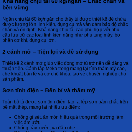
Khả năng chịu tải 60 kg/ngăn – Chắc chắn và
bền vững
Ngăn chịu tải 60 kg/ngăn
cho thấy tủ được thiết kế để
chứa
được lượng lớn
linh kiện, dụng cụ mà vẫn đảm bảo
độ chắc
chắn và ổn định
. Khả năng chịu tải cao phù hợp với nhu
cầu
lưu trữ các loại linh kiện nặng
như
phụ tùng máy, bộ
phận cơ khí, dụng cụ lớn
.
2 cánh mở – Tiện lợi và dễ sử dụng
Thiết kế 2 cánh mở
giúp việc
đóng mở tủ
trở nên
dễ dàng và
thuận tiện
.
Cánh lắp Meka trong
mang lại
tính thẩm mỹ cao
,
che khuất bản lề và cơ chế khóa, tạo vẻ
chuyên nghiệp
cho
sản phẩm.
Sơn tĩnh điện – Bền bỉ và thẩm mỹ
Toàn bộ
tủ được sơn tĩnh điện
, tạo ra lớp
sơn bám chắc
trên
bề mặt thép, mang lại nhiều
ưu điểm
:
Chống gỉ sét, ăn mòn
hiệu quả trong môi trường làm
việc ẩm ướt.
Chống trầy xước
, va đập nhẹ.