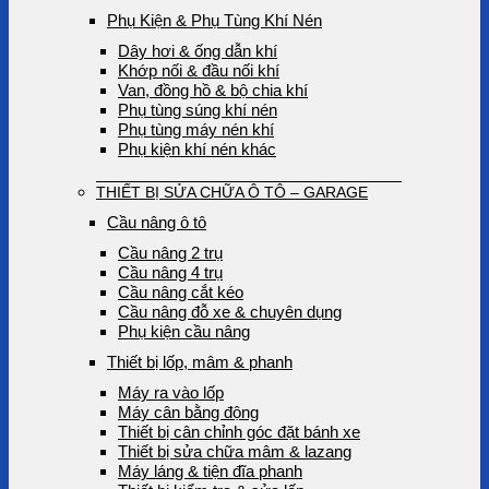
Phụ Kiện & Phụ Tùng Khí Nén
Dây hơi & ống dẫn khí
Khớp nối & đầu nối khí
Van, đồng hồ & bộ chia khí
Phụ tùng súng khí nén
Phụ tùng máy nén khí
Phụ kiện khí nén khác
THIẾT BỊ SỬA CHỮA Ô TÔ – GARAGE
Cầu nâng ô tô
Cầu nâng 2 trụ
Cầu nâng 4 trụ
Cầu nâng cắt kéo
Cầu nâng đỗ xe & chuyên dụng
Phụ kiện cầu nâng
Thiết bị lốp, mâm & phanh
Máy ra vào lốp
Máy cân bằng động
Thiết bị cân chỉnh góc đặt bánh xe
Thiết bị sửa chữa mâm & lazang
Máy láng & tiện đĩa phanh