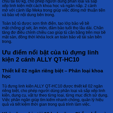
chịu tải 60 kg
, cho phép người dùng
phân loại và sắp
xếp
linh kiện một cách
khoa học và ngăn nắp
.
2 cánh
mở
với
cánh lắp Meka trong
giúp việc
đóng mở
thuận tiện
và
bảo vệ
nội dung bên trong.
Toàn bộ tủ được
sơn tĩnh điện
, tạo lớp
bảo vệ bề
mặt
chống
gỉ sét, ăn mòn
, đảm bảo tuổi thọ lâu dài.
Chân
tăng đơ điều chỉnh chiều cao
giúp tủ
cân bằng
trên mọi bề
mặt sàn, đồng thời
khóa lock an toàn
bảo vệ tài sản bên
trong.
Ưu điểm nổi bật của tủ đựng linh
kiện 2 cánh ALLY QT-HC10
Thiết kế 02 ngăn riêng biệt – Phân loại khoa
học
Tủ đựng linh kiện ALLY QT-HC10
được
thiết kế 02 ngăn
riêng biệt
, cho phép người dùng
phân loại và sắp xếp
linh
kiện, dụng cụ, vật tư theo
từng loại, từng mục đích sử dụng
.
Việc phân ngăn giúp
tìm kiếm nhanh chóng
,
quản lý hiệu
quả
và
tiết kiệm thời gian
trong quá trình làm việc.