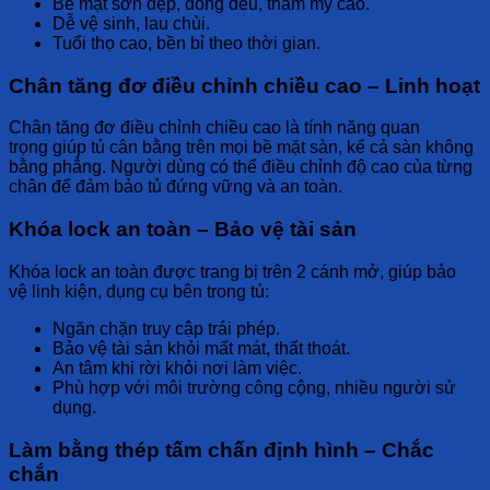
Bề mặt sơn đẹp
, đồng đều,
thẩm mỹ cao
.
Dễ vệ sinh
, lau chùi.
Tuổi thọ cao
, bền bỉ theo thời gian.
Chân tăng đơ điều chỉnh chiều cao – Linh hoạt
Chân tăng đơ điều chỉnh chiều cao
là tính năng
quan
trọng
giúp tủ
cân bằng
trên mọi bề mặt sàn, kể cả
sàn không
bằng phẳng
. Người dùng có thể
điều chỉnh độ cao
của từng
chân để đảm bảo tủ
đứng vững và an toàn
.
Khóa lock an toàn – Bảo vệ tài sản
Khóa lock an toàn
được trang bị trên
2 cánh mở
, giúp
bảo
vệ
linh kiện, dụng cụ bên trong tủ:
Ngăn chặn truy cập trái phép
.
Bảo vệ tài sản
khỏi mất mát, thất thoát.
An tâm
khi rời khỏi nơi làm việc.
Phù hợp
với môi trường
công cộng, nhiều người sử
dụng
.
Làm bằng thép tấm chấn định hình – Chắc
chắn