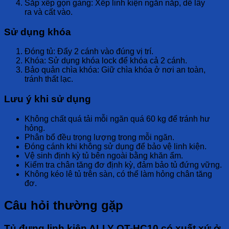
Sắp xếp gọn gàng:
Xếp linh kiện
ngăn nắp
, dễ
lấy
ra
và
cất vào
.
Sử dụng khóa
Đóng tủ:
Đẩy
2 cánh
vào đúng vị trí.
Khóa:
Sử dụng
khóa lock
để
khóa
cả 2 cánh.
Bảo quản chìa khóa:
Giữ
chìa khóa
ở nơi
an toàn
,
tránh
thất lạc
.
Lưu ý khi sử dụng
Không chất quá tải
mỗi ngăn quá
60 kg
để tránh hư
hỏng.
Phân bổ đều
trọng lượng trong mỗi ngăn.
Đóng cánh
khi không sử dụng để
bảo vệ
linh kiện.
Vệ sinh định kỳ
tủ bên ngoài bằng
khăn ẩm
.
Kiểm tra chân tăng đơ
định kỳ, đảm bảo tủ
đứng vững
.
Không kéo lê tủ
trên sàn, có thể làm
hỏng chân tăng
đơ
.
Câu hỏi thường gặp
Tủ đựng linh kiện ALLY QT-HC10 có xuất xứ ở