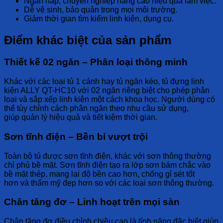
Ngăn nắp, chuyên nghiệp
nâng cao hiệu quả làm việc.
Dễ vệ sinh, bảo quản
trong mọi môi trường.
Giảm thời gian tìm kiếm
linh kiện, dụng cụ.
Điểm khác biệt của sản phẩm
Thiết kế 02 ngăn – Phân loại thông minh
Khác với các loại tủ
1 cánh
hay
tủ ngăn kéo
,
tủ đựng linh
kiện ALLY QT-HC10
với
02 ngăn riêng biệt
cho phép
phân
loại và sắp xếp
linh kiện một cách
khoa học
. Người dùng có
thể
tùy chỉnh
cách phân ngăn theo nhu cầu sử dụng,
giúp
quản lý hiệu quả
và
tiết kiệm thời gian
.
Sơn tĩnh điện – Bền bỉ vượt trội
Toàn bộ
tủ được sơn tĩnh điện
, khác với sơn thông thường
chỉ phủ bề mặt.
Sơn tĩnh điện
tạo ra lớp sơn
bám chắc
vào
bề mặt thép, mang lại
độ bền cao hơn
,
chống gỉ sét tốt
hơn
và
thẩm mỹ đẹp hơn
so với các loại sơn thông thường.
Chân tăng đơ – Linh hoạt trên mọi sàn
Chân tăng đơ điều chỉnh chiều cao
là tính năng
đặc biệt
giúp