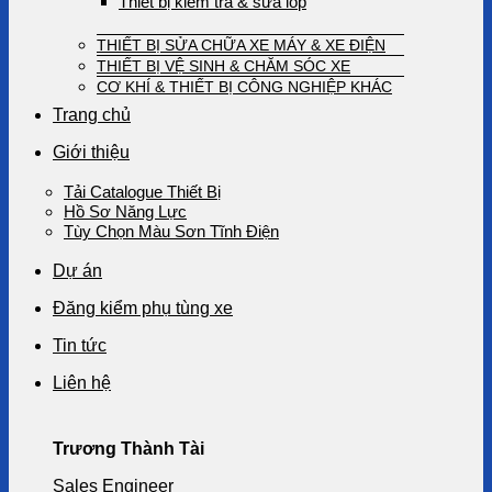
Thiết bị kiểm tra & sửa lốp
THIẾT BỊ SỬA CHỮA XE MÁY & XE ĐIỆN
THIẾT BỊ VỆ SINH & CHĂM SÓC XE
CƠ KHÍ & THIẾT BỊ CÔNG NGHIỆP KHÁC
Trang chủ
Giới thiệu
Tải Catalogue Thiết Bị
Hồ Sơ Năng Lực
Tùy Chọn Màu Sơn Tĩnh Điện
Dự án
Đăng kiểm phụ tùng xe
Tin tức
Liên hệ
Trương Thành Tài
Sales Engineer