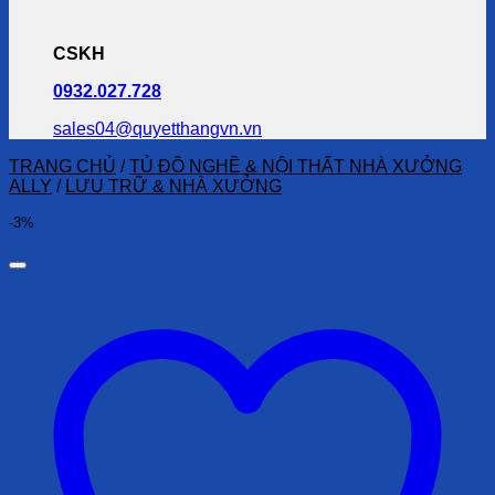
CSKH
0932.027.728
sales04@quyetthangvn.vn
TRANG CHỦ
/
TỦ ĐỒ NGHỀ & NỘI THẤT NHÀ XƯỞNG
ALLY
/
LƯU TRỮ & NHÀ XƯỞNG
-3%