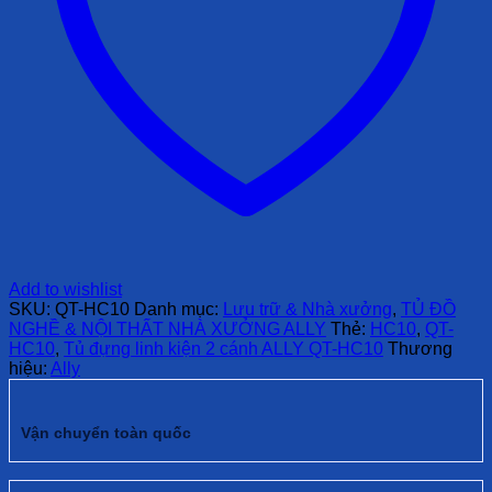
Add to wishlist
SKU:
QT-HC10
Danh mục:
Lưu trữ & Nhà xưởng
,
TỦ ĐỒ
NGHỀ & NỘI THẤT NHÀ XƯỞNG ALLY
Thẻ:
HC10
,
QT-
HC10
,
Tủ đựng linh kiện 2 cánh ALLY QT-HC10
Thương
hiệu:
Ally
Vận chuyển toàn quốc