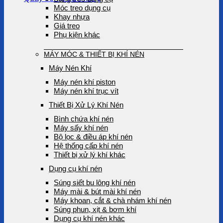
Móc treo dụng cụ
Khay nhựa
Giá treo
Phụ kiện khác
MÁY MÓC & THIẾT BỊ KHÍ NÉN
Máy Nén Khí
Máy nén khí piston
Máy nén khí trục vít
Thiết Bị Xử Lý Khí Nén
Bình chứa khí nén
Máy sấy khí nén
Bộ lọc & điều áp khí nén
Hệ thống cấp khí nén
Thiết bị xử lý khí khác
Dụng cụ khí nén
Súng siết bu lông khí nén
Máy mài & bút mài khí nén
Máy khoan, cắt & chà nhám khí nén
Súng phun, xịt & bơm khí
Dụng cụ khí nén khác