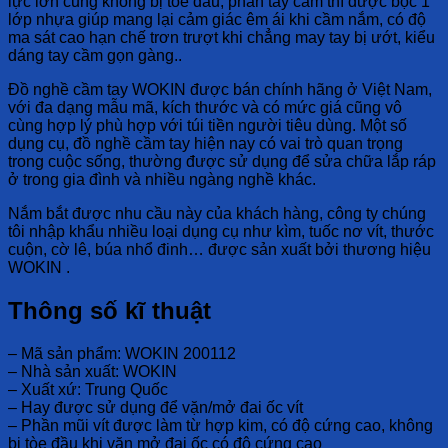
lực lớn cũng không bị tòe đầu, phần tay cầm thì được bọc 1
lớp nhựa giúp mang lại cảm giác êm ái khi cầm nắm, có độ
ma sát cao hạn chế trơn trượt khi chẳng may tay bị ướt, kiểu
dáng tay cầm gọn gàng..
Đồ nghề cầm tay WOKIN được bán chính hãng ở Việt Nam,
với đa dạng mẫu mã, kích thước và có mức giá cũng vô
cùng hợp lý phù hợp với túi tiền người tiêu dùng. Một số
dụng cụ, đồ nghề cầm tay hiện nay có vai trò quan trọng
trong cuộc sống, thường được sử dụng để sửa chữa lắp ráp
ở trong gia đình và nhiều ngàng nghề khác.
Nắm bắt được nhu cầu này của khách hàng, công ty chúng
tôi nhập khẩu nhiều loại dụng cụ như kìm, tuốc nơ vít, thước
cuộn, cờ lê, búa nhổ đinh… được sản xuất bởi thương hiệu
WOKIN .
Thông số kĩ thuật
– Mã sản phẩm: WOKIN 200112
– Nhà sản xuất: WOKIN
– Xuất xứ: Trung Quốc
– Hay được sử dụng để vặn/mở đai ốc vít
– Phần mũi vít được làm từ hợp kim, có độ cứng cao, không
bị tòe đầu khi vặn mở đai ốc có độ cứng cao