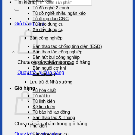
Tìm kiếm:
Tủ đồ nghề 2 cánh
Tủ đồ nghề nhiều ngăn kéo
Tủ đựng dao CNC
Giỏ hàng /
0
₫
Tủ treo dụng cụ
Xe đẩy dụng cụ
Bàn công nghiệp
Bàn thao tác chống tĩnh điện (ESD)
Bàn thao tác công nghiệp
Bàn hút bụi công nghiệp
Chưa có sản phẩm trong giỏ hàng.
Hệ tủ & Bàn thao tác
Bàn nguội cơ khí
Quay trở lại cửa hàng
Bàn lắp ráp
Lưu trữ & Nhà xưởng
Giỏ hàng
Tủ hóa chất
Tủ vật tư
Tủ linh kiện
Kệ linh kiện
Tủ bảo hộ lao động
Sàn thao tác & Thang
Chưa có sản phẩm trong giỏ hàng.
Phụ kiện
Quay trở lại cửa hàng
Bảng treo dụng cụ