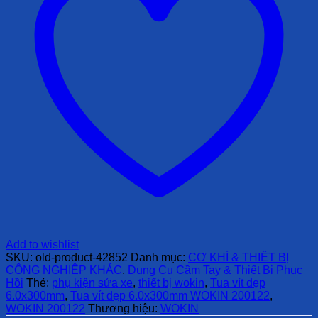
Add to wishlist
SKU:
old-product-42852
Danh mục:
CƠ KHÍ & THIẾT BỊ
CÔNG NGHIỆP KHÁC
,
Dụng Cụ Cầm Tay & Thiết Bị Phục
Hồi
Thẻ:
phụ kiện sửa xe
,
thiết bị wokin
,
Tua vít dẹp
6.0x300mm
,
Tua vít dẹp 6.0x300mm WOKIN 200122
,
WOKIN 200122
Thương hiệu:
WOKIN