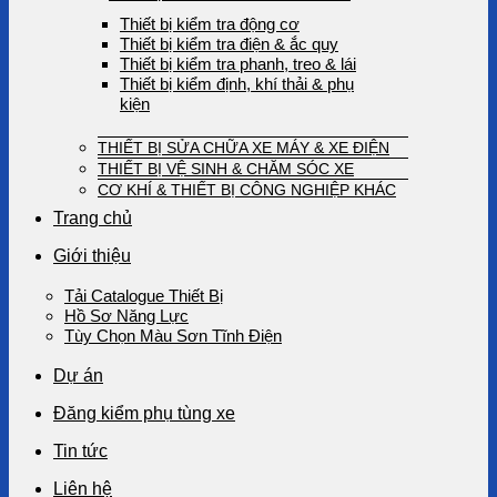
Thiết bị kiểm tra động cơ
Thiết bị kiểm tra điện & ắc quy
Thiết bị kiểm tra phanh, treo & lái
Thiết bị kiểm định, khí thải & phụ
kiện
THIẾT BỊ SỬA CHỮA XE MÁY & XE ĐIỆN
THIẾT BỊ VỆ SINH & CHĂM SÓC XE
CƠ KHÍ & THIẾT BỊ CÔNG NGHIỆP KHÁC
Trang chủ
Giới thiệu
Tải Catalogue Thiết Bị
Hồ Sơ Năng Lực
Tùy Chọn Màu Sơn Tĩnh Điện
Dự án
Đăng kiểm phụ tùng xe
Tin tức
Liên hệ