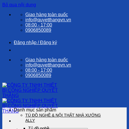
Bỏ qua nội dung
Giao hàng toàn quốc
info@quyetthangvn.vn
08:00 - 17:00
0906850089
Đăng nhập / Đăng ký
Giao hàng toàn quốc
info@quyetthangvn.vn
08:00 - 17:00
0906850089
Danh mục sản phẩm
TỦ ĐỒ NGHỀ & NỘI THẤT NHÀ XƯỞNG
ALLY
Tủ đồ nghề