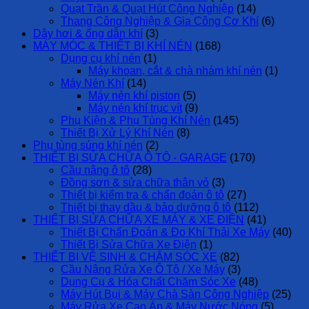
Quạt Trần & Quạt Hút Công Nghiệp
(14)
Thang Công Nghiệp & Gia Công Cơ Khí
(6)
Dây hơi & ống dẫn khí
(3)
MÁY MÓC & THIẾT BỊ KHÍ NÉN
(168)
Dụng cụ khí nén
(1)
Máy khoan, cắt & chà nhám khí nén
(1)
Máy Nén Khí
(14)
Máy nén khí piston
(5)
Máy nén khí trục vít
(9)
Phụ Kiện & Phụ Tùng Khí Nén
(145)
Thiết Bị Xử Lý Khí Nén
(8)
Phụ tùng súng khí nén
(2)
THIẾT BỊ SỬA CHỮA Ô TÔ - GARAGE
(170)
Cầu nâng ô tô
(28)
Đồng sơn & sửa chữa thân vỏ
(3)
Thiết bị kiểm tra & chẩn đoán ô tô
(27)
Thiết bị thay dầu & bảo dưỡng ô tô
(112)
THIẾT BỊ SỬA CHỮA XE MÁY & XE ĐIỆN
(41)
Thiết Bị Chẩn Đoán & Đo Khí Thải Xe Máy
(40)
Thiết Bị Sửa Chữa Xe Điện
(1)
THIẾT BỊ VỆ SINH & CHĂM SÓC XE
(82)
Cầu Nâng Rửa Xe Ô Tô / Xe Máy
(3)
Dụng Cụ & Hóa Chất Chăm Sóc Xe
(48)
Máy Hút Bụi & Máy Chà Sàn Công Nghiệp
(25)
Máy Rửa Xe Cao Áp & Máy Nước Nóng
(5)