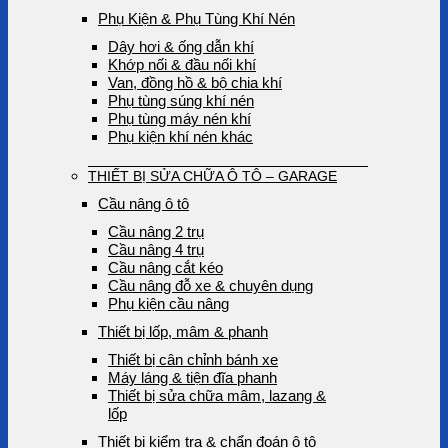
Phụ Kiện & Phụ Tùng Khí Nén
Dây hơi & ống dẫn khí
Khớp nối & đầu nối khí
Van, đồng hồ & bộ chia khí
Phụ tùng súng khí nén
Phụ tùng máy nén khí
Phụ kiện khí nén khác
THIẾT BỊ SỬA CHỮA Ô TÔ – GARAGE
Cầu nâng ô tô
Cầu nâng 2 trụ
Cầu nâng 4 trụ
Cầu nâng cắt kéo
Cầu nâng đỗ xe & chuyên dụng
Phụ kiện cầu nâng
Thiết bị lốp, mâm & phanh
Thiết bị cân chỉnh bánh xe
Máy láng & tiện đĩa phanh
Thiết bị sửa chữa mâm, lazang &
lốp
Thiết bị kiểm tra & chẩn đoán ô tô