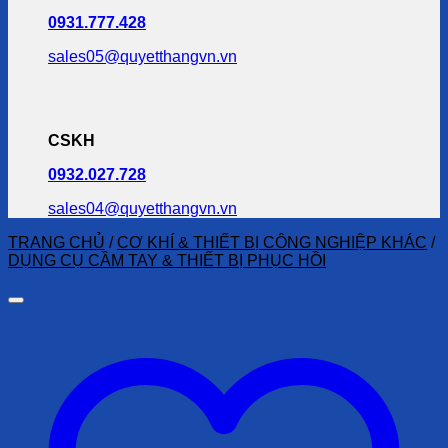
0931.777.428
sales05@quyetthangvn.vn
CSKH
0932.027.728
sales04@quyetthangvn.vn
TRANG CHỦ
/
CƠ KHÍ & THIẾT BỊ CÔNG NGHIỆP KHÁC
/
DỤNG CỤ CẦM TAY & THIẾT BỊ PHỤC HỒI