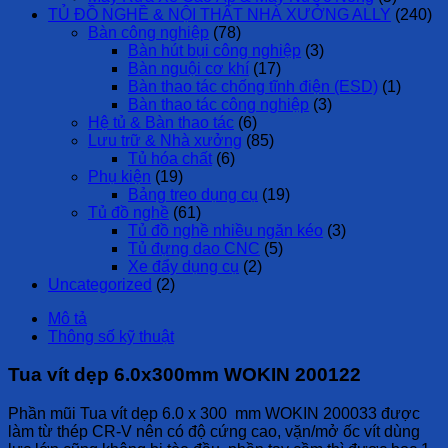
TỦ ĐỒ NGHỀ & NỘI THẤT NHÀ XƯỞNG ALLY
(240)
Bàn công nghiệp
(78)
Bàn hút bụi công nghiệp
(3)
Bàn nguội cơ khí
(17)
Bàn thao tác chống tĩnh điện (ESD)
(1)
Bàn thao tác công nghiệp
(3)
Hệ tủ & Bàn thao tác
(6)
Lưu trữ & Nhà xưởng
(85)
Tủ hóa chất
(6)
Phụ kiện
(19)
Bảng treo dụng cụ
(19)
Tủ đồ nghề
(61)
Tủ đồ nghề nhiều ngăn kéo
(3)
Tủ đựng dao CNC
(5)
Xe đẩy dụng cụ
(2)
Uncategorized
(2)
Mô tả
Thông số kỹ thuật
Tua vít dẹp 6.0x300mm WOKIN 200122
Phần mũi Tua vít dẹp 6.0 x 300 mm WOKIN 200033 được
làm từ thép CR-V nên có độ cứng cao, vặn/mở ốc vít dùng