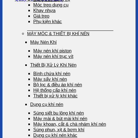
Móc treo dụng cụ
Khay nhựa
Giá treo
Phụ kiện khác
MÁY MÓC & THIẾT BỊ KHÍ NÉN
Máy Nén Khí
Máy nén khí piston
Máy nén khí trục vít
Thiết Bị Xử Lý Khí Nén
Bình chứa khí nén
Máy sấy khí nén
Bộ lọc & điều áp khí nén
Hệ thống cấp khí nén
Thiết bị xử lý khí khác
Dụng cụ khí nén
Súng siết bu lông khí nén
Máy mài & bút mài khí nén
Máy khoan, cắt & chà nhám khí nén
Súng phun, xịt & bơm khí
Dụng cụ khí nén khác