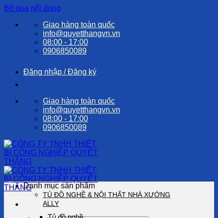
Bỏ qua nội dung
Giao hàng toàn quốc
info@quyetthangvn.vn
08:00 - 17:00
0906850089
Đăng nhập / Đăng ký
Giao hàng toàn quốc
info@quyetthangvn.vn
08:00 - 17:00
0906850089
Danh mục sản phẩm
TỦ ĐỒ NGHỀ & NỘI THẤT NHÀ XƯỞNG
ALLY
Tủ đồ nghề