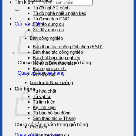
Tìm kiếm:
Tủ đồ nghề 2 cánh
Tủ đồ nghề nhiều ngăn kéo
Tủ đựng dao CNC
Giỏ hàng /
0
₫
Tủ treo dụng cụ
Xe đẩy dụng cụ
Bàn công nghiệp
Bàn thao tác chống tĩnh điện (ESD)
Bàn thao tác công nghiệp
Bàn hút bụi công nghiệp
Chưa có sản phẩm trong giỏ hàng.
Hệ tủ & Bàn thao tác
Bàn nguội cơ khí
Quay trở lại cửa hàng
Bàn lắp ráp
Lưu trữ & Nhà xưởng
Giỏ hàng
Tủ hóa chất
Tủ vật tư
Tủ linh kiện
Kệ linh kiện
Tủ bảo hộ lao động
Sàn thao tác & Thang
Chưa có sản phẩm trong giỏ hàng.
Phụ kiện
Quay trở lại cửa hàng
Bảng treo dụng cụ