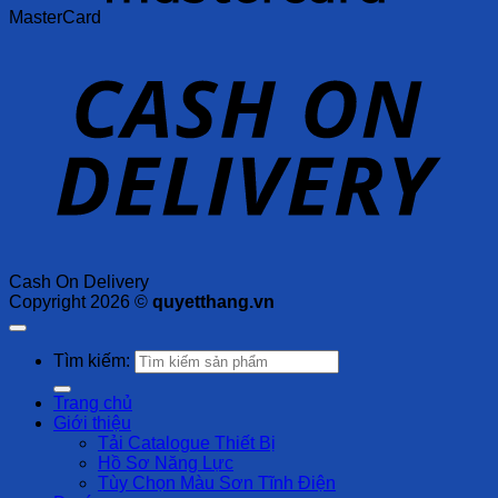
MasterCard
Cash On Delivery
Copyright 2026 ©
quyetthang.vn
Tìm kiếm:
Trang chủ
Giới thiệu
Tải Catalogue Thiết Bị
Hồ Sơ Năng Lực
Tùy Chọn Màu Sơn Tĩnh Điện