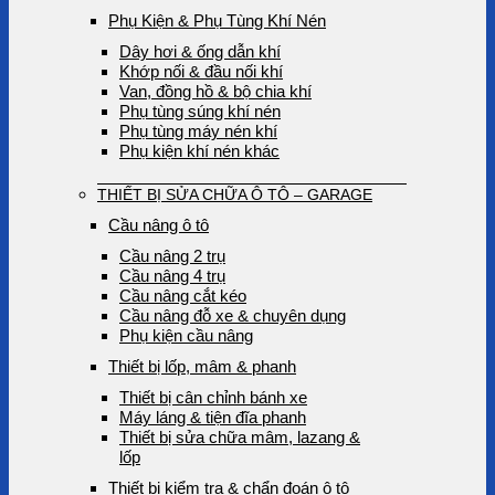
Phụ Kiện & Phụ Tùng Khí Nén
Dây hơi & ống dẫn khí
Khớp nối & đầu nối khí
Van, đồng hồ & bộ chia khí
Phụ tùng súng khí nén
Phụ tùng máy nén khí
Phụ kiện khí nén khác
THIẾT BỊ SỬA CHỮA Ô TÔ – GARAGE
Cầu nâng ô tô
Cầu nâng 2 trụ
Cầu nâng 4 trụ
Cầu nâng cắt kéo
Cầu nâng đỗ xe & chuyên dụng
Phụ kiện cầu nâng
Thiết bị lốp, mâm & phanh
Thiết bị cân chỉnh bánh xe
Máy láng & tiện đĩa phanh
Thiết bị sửa chữa mâm, lazang &
lốp
Thiết bị kiểm tra & chẩn đoán ô tô