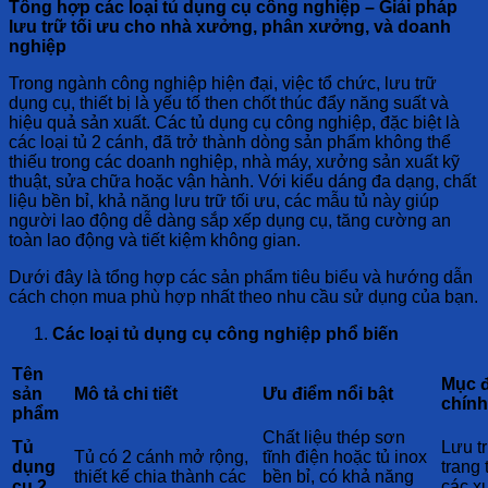
Tổng hợp các loại tủ dụng cụ công nghiệp – Giải pháp
lưu trữ tối ưu cho nhà xưởng, phân xưởng, và doanh
nghiệp
Trong ngành công nghiệp hiện đại, việc tổ chức, lưu trữ
dụng cụ, thiết bị là yếu tố then chốt thúc đẩy năng suất và
hiệu quả sản xuất. Các tủ dụng cụ công nghiệp, đặc biệt là
các loại tủ 2 cánh, đã trở thành dòng sản phẩm không thể
thiếu trong các doanh nghiệp, nhà máy, xưởng sản xuất kỹ
thuật, sửa chữa hoặc vận hành. Với kiểu dáng đa dạng, chất
liệu bền bỉ, khả năng lưu trữ tối ưu, các mẫu tủ này giúp
người lao động dễ dàng sắp xếp dụng cụ, tăng cường an
toàn lao động và tiết kiệm không gian.
Dưới đây là tổng hợp các sản phẩm tiêu biểu và hướng dẫn
cách chọn mua phù hợp nhất theo nhu cầu sử dụng của bạn.
Các loại tủ dụng cụ công nghiệp phổ biến
Tên
Mục 
sản
Mô tả chi tiết
Ưu điểm nổi bật
chính
phẩm
Chất liệu thép sơn
Tủ
Lưu t
Tủ có 2 cánh mở rộng,
tĩnh điện hoặc tủ inox
dụng
trang 
thiết kế chia thành các
bền bỉ, có khả năng
cụ 2
các x