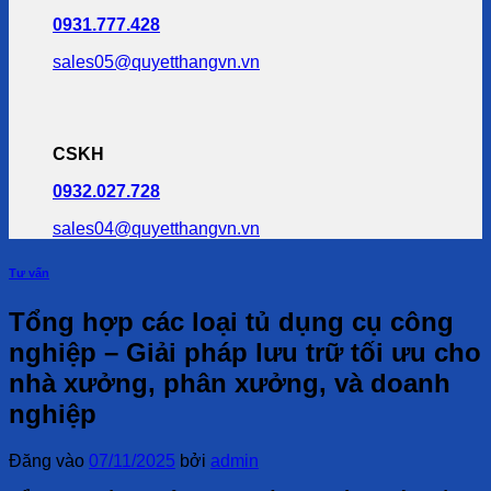
0931.777.428
sales05@quyetthangvn.vn
CSKH
0932.027.728
sales04@quyetthangvn.vn
Tư vấn
Tổng hợp các loại tủ dụng cụ công
nghiệp – Giải pháp lưu trữ tối ưu cho
nhà xưởng, phân xưởng, và doanh
nghiệp
Đăng vào
07/11/2025
bởi
admin