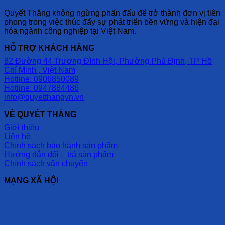
Quyết Thắng không ngừng phấn đấu để trở thành đơn vị tiên
phong trong việc thúc đẩy sự phát triển bền vững và hiện đại
hóa ngành công nghiệp tại Việt Nam.
HỖ TRỢ KHÁCH HÀNG
82 Đường 44 Trương Đình Hội, Phường Phú Định, TP Hồ
Chí Minh , Việt Nam
Hotline: 0906850089
Hotline: 0947884486
info@quyetthangvn.vn
VỀ QUYẾT THẮNG
Giới thiệu
Liên hệ
Chính sách bảo hành sản phẩm
Hướng dẫn đổi – trả sản phẩm
Chính sách vận chuyển
MẠNG XÃ HỘI