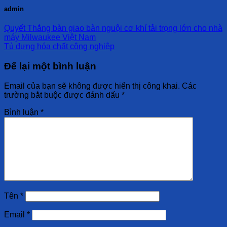
admin
Quyết Thắng bàn giao bàn nguội cơ khí tải trọng lớn cho nhà
máy Milwaukee Việt Nam
Tủ đựng hóa chất công nghiệp
Để lại một bình luận
Email của bạn sẽ không được hiển thị công khai.
Các
trường bắt buộc được đánh dấu
*
Bình luận
*
Tên
*
Email
*