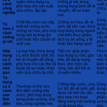
ngăn chứa dụng cụ,
chống gỉ sét, trọng
cánh
xuất, 
phù hợp cho sản xuất,
lượng trung bình dễ di
công
chữa, 
sửa chữa, lắp ráp.
chuyển, độ an toàn
nghiệp
tử.
cao.
Dùng 
Chất liệu inox cao cấp,
Chống oxi hóa, dễ vệ
Tủ
dụng 
thiết kế chống nước,
sinh, độ bền cao, thích
inox 2
tế, t
chống oxi hóa, phù hợp
hợp dùng trong ngành
cánh
kiện c
trong môi trường ẩm
chế biến thực phẩm,
chống
các n
ướt hoặc tiêu chuẩn vệ
dịch vụ ăn uống, y tế
gỉ sét
phẩm 
sinh cao.
hoặc kho hàng sạch.
viện.
Hộp
Là loại hộp chứa dụng
Tiện lợi, giúp phân
Phù h
dụng
cụ, kích thước nhỏ, hỗ
loại dụng cụ nhỏ, gọn
các d
cụ 2
trợ di chuyển dễ dàng,
nhẹ, dễ dàng mang
nhỏ, l
cánh
phù hợp cho các thợ kỹ
theo, phù hợp các
kiện 
nhỏ
thuật, kỹ sư hoặc nhân
công việc đòi hỏi di
thiết 
gọn
viên sửa chữa tại chỗ.
chuyển nhiều.
khác.
Tủ
dụng
Chống trầy xước, chịu
Dùng 
cụ 2
Thường có lớp sơn
lực tốt, dễ vệ sinh, giữ
dụng 
cánh
tĩnh điện chống trầy
được vẻ mới lâu dài,
trong
sơn
xước, phù hợp dùng
phù hợp cho hoạt
phân 
tĩnh
trong phân xưởng, nhà
động trong môi trường
xưởng
điện
kho, công nghiệp nhẹ.
có tải trọng lớn.
nhỏ.