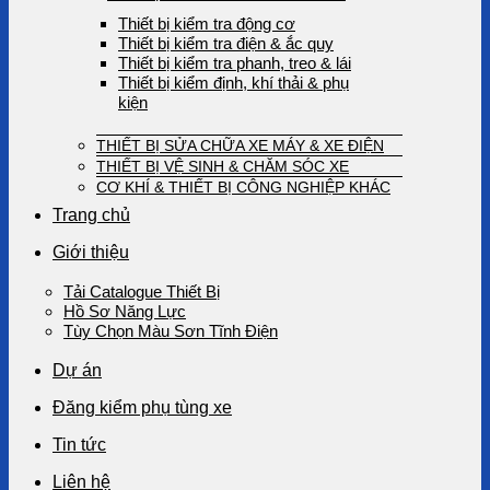
Thiết bị kiểm tra động cơ
Thiết bị kiểm tra điện & ắc quy
Thiết bị kiểm tra phanh, treo & lái
Thiết bị kiểm định, khí thải & phụ
kiện
THIẾT BỊ SỬA CHỮA XE MÁY & XE ĐIỆN
THIẾT BỊ VỆ SINH & CHĂM SÓC XE
CƠ KHÍ & THIẾT BỊ CÔNG NGHIỆP KHÁC
Trang chủ
Giới thiệu
Tải Catalogue Thiết Bị
Hồ Sơ Năng Lực
Tùy Chọn Màu Sơn Tĩnh Điện
Dự án
Đăng kiểm phụ tùng xe
Tin tức
Liên hệ