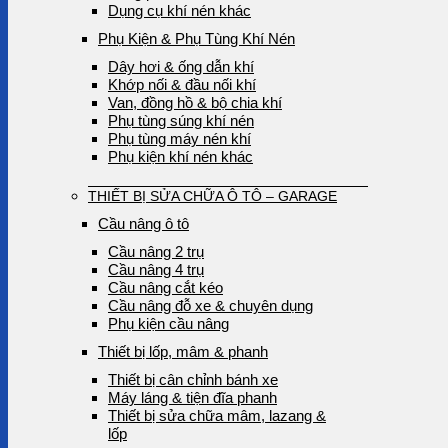
Dụng cụ khí nén khác
Phụ Kiện & Phụ Tùng Khí Nén
Dây hơi & ống dẫn khí
Khớp nối & đầu nối khí
Van, đồng hồ & bộ chia khí
Phụ tùng súng khí nén
Phụ tùng máy nén khí
Phụ kiện khí nén khác
THIẾT BỊ SỬA CHỮA Ô TÔ – GARAGE
Cầu nâng ô tô
Cầu nâng 2 trụ
Cầu nâng 4 trụ
Cầu nâng cắt kéo
Cầu nâng đỗ xe & chuyên dụng
Phụ kiện cầu nâng
Thiết bị lốp, mâm & phanh
Thiết bị cân chỉnh bánh xe
Máy láng & tiện đĩa phanh
Thiết bị sửa chữa mâm, lazang &
lốp