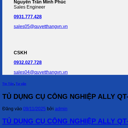
Nguyễn Trần Minh Phúc
Sales Engineer
0931.777.428
sales05@quyetthangvn.vn
CSKH
0932.027.728
sales04@quyetthangvn.vn
Tin Tức
,
Tư vấn
TỦ DỤNG CỤ CÔNG NGHIỆP ALLY QT
Đăng vào
09/11/2025
bởi
admin
TỦ DỤNG CỤ CÔNG NGHIỆP ALLY QT