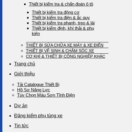
Thiết bị kiểm tra & chẩn đoán ô tô
Thiết bị kiểm tra động cơ
Thiết bị kiểm tra điện & ắc quy
Thiết bị kiểm tra phanh, treo & lái
Thiết bị kiểm định, khí thải & phụ
kiện
THIẾT BỊ SỬA CHỮA XE MÁY & XE ĐIỆN
THIẾT BỊ VỆ SINH & CHĂM SÓC XE
CƠ KHÍ & THIẾT BỊ CÔNG NGHIỆP KHÁC
Trang chủ
Giới thiệu
Tải Catalogue Thiết Bị
Hồ Sơ Năng Lực
Tùy Chọn Màu Sơn Tĩnh Điện
Dự án
Đăng kiểm phụ tùng xe
Tin tức