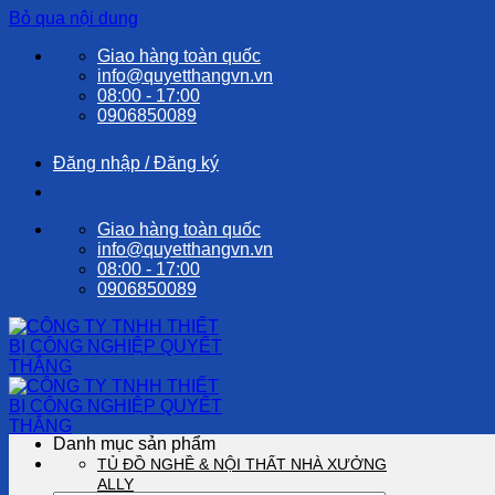
Bỏ qua nội dung
Giao hàng toàn quốc
info@quyetthangvn.vn
08:00 - 17:00
0906850089
Đăng nhập / Đăng ký
Giao hàng toàn quốc
info@quyetthangvn.vn
08:00 - 17:00
0906850089
Danh mục sản phẩm
TỦ ĐỒ NGHỀ & NỘI THẤT NHÀ XƯỞNG
ALLY