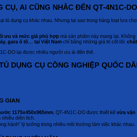
NG CỤ, AI CŨNG NHẮC ĐẾN QT-4N1C-D
oại tủ dụng cụ khác nhau. Nhưng tại sao trong hàng loạt lựa ch
tối ưu và mức giá phù hợp
mà sản phẩm này mang lại. Không q
, gara ô tô… tại Việt Nam
chỉ bằng những giá trị cốt lõi:
chất
1C-DO lại được nhiều người ưu ái đến thế.
 “TỦ DỤNG CỤ CÔNG NGHIỆP QUỐC DÂ
NG GIAN
thước 1175x450x965mm
, QT-4N1C-DO được thiết kế
vừa vặn 
 nhiều diện tích.
ồng hành” lý tưởng trong nhiều môi trường làm việc khác nhau.