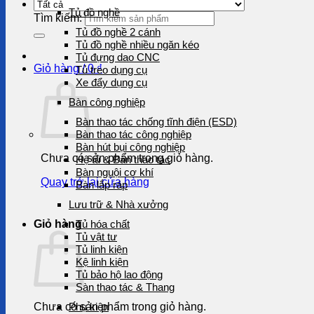
Tủ đồ nghề
Tìm kiếm:
Tủ đồ nghề 2 cánh
Tủ đồ nghề nhiều ngăn kéo
Tủ đựng dao CNC
Giỏ hàng /
0
₫
Tủ treo dụng cụ
Xe đẩy dụng cụ
Bàn công nghiệp
Bàn thao tác chống tĩnh điện (ESD)
Bàn thao tác công nghiệp
Bàn hút bụi công nghiệp
Chưa có sản phẩm trong giỏ hàng.
Hệ tủ & Bàn thao tác
Bàn nguội cơ khí
Quay trở lại cửa hàng
Bàn lắp ráp
Lưu trữ & Nhà xưởng
Giỏ hàng
Tủ hóa chất
Tủ vật tư
Tủ linh kiện
Kệ linh kiện
Tủ bảo hộ lao động
Sàn thao tác & Thang
Chưa có sản phẩm trong giỏ hàng.
Phụ kiện