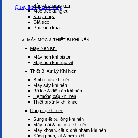
Bảng treo dụng cụ
Quay trở lại cửa hàng
Móc treo dụng cụ
Khay nhựa
Giá treo
Phụ kiện khác
MÁY MÓC & THIẾT BỊ KHÍ NÉN
Máy Nén Khí
Máy nén khí piston
Máy nén khí trục vít
Thiết Bị Xử Lý Khí Nén
Bình chứa khí nén
Máy sấy khí nén
Bộ lọc & điều áp khí nén
Hệ thống cấp khí nén
Thiết bị xử lý khí khác
Dụng cụ khí nén
Súng siết bu lông khí nén
Máy mài & bút mài khí nén
Máy khoan, cắt & chà nhám khí nén
Súng phun, xịt & bơm khí