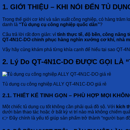
1. GIỚI THIỆU – KHI NÓI ĐẾN TỦ DỤ
Trong thế giới cơ khí và sản xuất công nghiệp, có hàng trăm l
danh là
“Tủ dụng cụ công nghiệp quốc dân”
?
Câu trả lời rất đơn giản: vì
tính thực tế, độ bền, công năng 
QT-4N1C-DO chinh phục hàng nghìn xưởng cơ khí, nhà máy
Vậy hãy cùng khám phá từng khía cạnh để hiểu tại sao QT-4N
2. Lý Do QT-4N1C-DO ĐƯỢC GỌI LÀ
Tủ dụng cụ công nghiệp ALLY QT-4N1C-DO giá rẻ
2.1. THIẾT KẾ TINH GỌN – PHÙ HỢP MỌI KHÔ
Một chiếc tủ dụng cụ tốt không cần phải quá đồ sộ. Với
kích 
dưới bàn thao tác hoặc ở bất kỳ vị trí nào mà không chiếm quá
👉 Đây chính là yếu tố giúp sản phẩm trở thành “người bạn đ