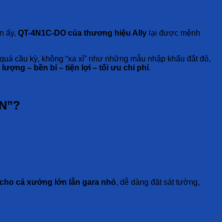
O
ọn ấy,
QT-4N1C-DO của thương hiệu Ally
lại được mệnh
uá cầu kỳ, không “xa xỉ” như những mẫu nhập khẩu đắt đỏ,
 lượng – bền bỉ – tiện lợi – tối ưu chi phí
.
N”?
cho cả xưởng lớn lẫn gara nhỏ
, dễ dàng đặt sát tường,