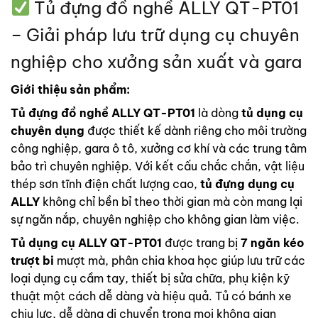
Tủ đựng đồ nghề ALLY QT-PT01
– Giải pháp lưu trữ dụng cụ chuyên
nghiệp cho xưởng sản xuất và gara
Giới thiệu sản phẩm:
Tủ đựng đồ nghề ALLY QT-PT01
là dòng
tủ dụng cụ
chuyên dụng
được thiết kế dành riêng cho môi trường
công nghiệp, gara ô tô, xưởng cơ khí và các trung tâm
bảo trì chuyên nghiệp. Với kết cấu chắc chắn, vật liệu
thép sơn tĩnh điện chất lượng cao,
tủ đựng dụng cụ
ALLY
không chỉ bền bỉ theo thời gian mà còn mang lại
sự ngăn nắp, chuyên nghiệp cho không gian làm việc.
Tủ dụng cụ ALLY QT-PT01
được trang bị
7 ngăn kéo
trượt bi
mượt mà, phân chia khoa học giúp lưu trữ các
loại dụng cụ cầm tay, thiết bị sửa chữa, phụ kiện kỹ
thuật một cách dễ dàng và hiệu quả. Tủ có bánh xe
chịu lực, dễ dàng di chuyển trong mọi không gian