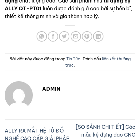
dụng
chất lượng cao. Các sản phẩm như
tủ dụng cụ
ALLY QT-PT01
luôn được đánh giá cao bởi sự bền bỉ,
thiết kế thông minh và giá thành hợp lý.
Bài viết này được đăng trong
Tin Tức
. Đánh dấu
liên kết thường
trực
.
ADMIN
[SO SÁNH CHI TIẾT] Các
ALLY RA MẮT HỆ TỦ ĐỒ
mẫu kệ đựng dao CNC
NGHỀ CAO CẤP GIẢI PHÁP