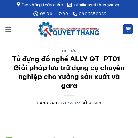
Bỏ
Giao hàng toàn quốc
info@quyetthangvn.vn
qua
08:00 - 17:00
0906850089
nội
dung
TIN TỨC
Tủ đựng đồ nghề ALLY QT-PT01 –
Giải pháp lưu trữ dụng cụ chuyên
nghiệp cho xưởng sản xuất và
gara
ĐĂNG VÀO
07/07/2025
BỞI
ADMIN