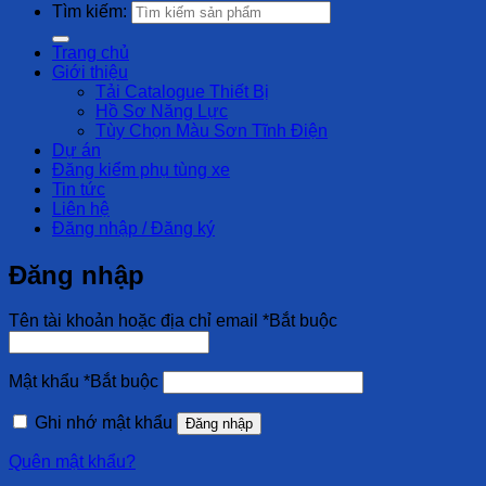
Tìm kiếm:
Trang chủ
Giới thiệu
Tải Catalogue Thiết Bị
Hồ Sơ Năng Lực
Tùy Chọn Màu Sơn Tĩnh Điện
Dự án
Đăng kiểm phụ tùng xe
Tin tức
Liên hệ
Đăng nhập / Đăng ký
Đăng nhập
Tên tài khoản hoặc địa chỉ email
*
Bắt buộc
Mật khẩu
*
Bắt buộc
Ghi nhớ mật khẩu
Đăng nhập
Quên mật khẩu?