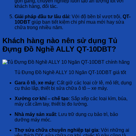
gọn gàng, chuyên nghiệp luôn tạo ấn tượng tốt với
khách hàng, đối tác.
Giải pháp đầu tư lâu dài
: Với độ bền bỉ vượt trội,
QT-
10DBT
giúp bạn tiết kiệm chi phí mua mới hay sửa
chữa trong nhiều năm.
Khách hàng nào nên sử dụng Tủ
Đựng Đồ Nghề ALLY QT-10DBT?
Tủ Đựng Đồ Nghề ALLY 10 Ngăn QT-10DBT giá tốt
Gara ô tô, xe máy
: Cất giữ các loại cờ lê, mỏ lết, dụng
cụ tháo lắp, thiết bị sửa chữa ô tô – xe máy.
Xưởng cơ khí – chế tạo
: Sắp xếp các loại kìm, búa,
máy cắt cầm tay, thiết bị đo lường.
Nhà máy sản xuất
: Lưu trữ dụng cụ bảo trì, bảo
dưỡng máy móc.
Thợ sửa chữa chuyên nghiệp tại gia
: Với những ai
yêu thích DIY, sửa chữa cơ khí, chiếc tủ này cũng là