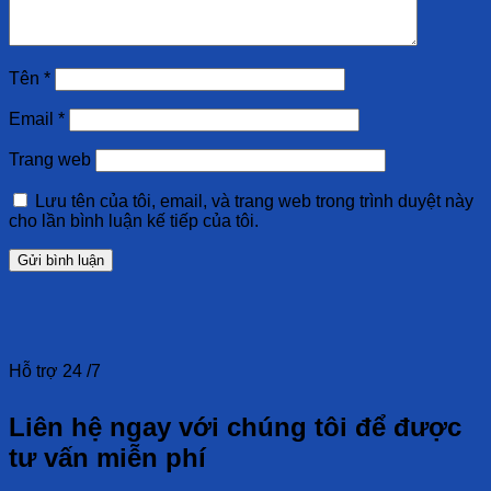
Tên
*
Email
*
Trang web
Lưu tên của tôi, email, và trang web trong trình duyệt này
cho lần bình luận kế tiếp của tôi.
Hỗ trợ 24 /7
Liên hệ ngay với chúng tôi để được
tư vấn miễn phí