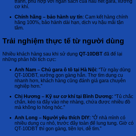
tranh, phù hợp với ngân sách của hầu hết gara, xưởng
cơ khí.
Chính hãng – bảo hành uy tín
: Cam kết hàng chính
hãng 100%, bảo hành dài hạn, dịch vụ hậu mãi tận
tâm.
Trải nghiệm thực tế từ người dùng
Nhiều khách hàng sau khi sử dụng
QT-10DBT
đã để lại
những phản hồi tích cực:
Anh Nam – Chủ gara ô tô tại Hà Nội:
“Từ ngày dùng
QT-10DBT, xưởng gọn gàng hẳn. Thợ tìm dụng cụ
nhanh hơn, khách hàng cũng đánh giá gara chuyên
nghiệp hơn.”
Chị Hương – Kỹ sư cơ khí tại Bình Dương:
“Tủ chắc
chắn, kéo ra đẩy vào nhẹ nhàng, chứa được nhiều đồ
mà không lo hỏng hóc.”
Anh Long – Người yêu thích DIY:
“Ở nhà mình có
nhiều dụng cụ nhỏ, trước đây toàn để lung tung. Giờ có
QT-10DBT thì gọn gàng, tiện lợi, dễ tìm.”