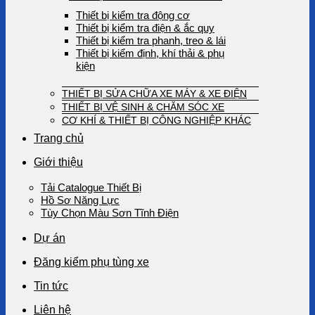
Thiết bị kiểm tra động cơ
Thiết bị kiểm tra điện & ắc quy
Thiết bị kiểm tra phanh, treo & lái
Thiết bị kiểm định, khí thải & phụ
kiện
THIẾT BỊ SỬA CHỮA XE MÁY & XE ĐIỆN
THIẾT BỊ VỆ SINH & CHĂM SÓC XE
CƠ KHÍ & THIẾT BỊ CÔNG NGHIỆP KHÁC
Trang chủ
Giới thiệu
Tải Catalogue Thiết Bị
Hồ Sơ Năng Lực
Tùy Chọn Màu Sơn Tĩnh Điện
Dự án
Đăng kiểm phụ tùng xe
Tin tức
Liên hệ