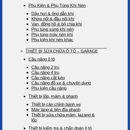
Phụ Kiện & Phụ Tùng Khí Nén
Dây hơi & ống dẫn khí
Khớp nối & đầu nối khí
Van, đồng hồ & bộ chia khí
Phụ tùng súng khí nén
Phụ tùng máy nén khí
Phụ kiện khí nén khác
THIẾT BỊ SỬA CHỮA Ô TÔ – GARAGE
Cầu nâng ô tô
Cầu nâng 2 trụ
Cầu nâng 4 trụ
Cầu nâng cắt kéo
Cầu nâng đỗ xe & chuyên dụng
Phụ kiện cầu nâng
Thiết bị lốp, mâm & phanh
Thiết bị cân chỉnh bánh xe
Máy láng & tiện đĩa phanh
Thiết bị sửa chữa mâm, lazang &
lốp
Thiết bị kiểm tra & chẩn đoán ô tô