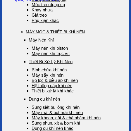
Móc treo dụng cụ
Khay nhựa
Giá treo
Phụ kiện khác
MÁY MÓC & THIẾT BỊ KHÍ NÉN
Máy Nén Khí
Máy nén khí piston
Máy nén khí trục vít
Thiết Bị Xử Lý Khí Nén
Bình chứa khí nén
Máy sấy khí nén
Bộ lọc & điều áp khí nén
Hệ thống cấp khí nén
Thiết bị xử lý khí khác
Dụng cụ khí nén
Súng siết bu lông khí nén
Máy mài & bút mài khí nén
Máy khoan, cắt & chà nhám khí nén
Súng phun, xịt & bơm khí
Dụng cụ khí nén khác