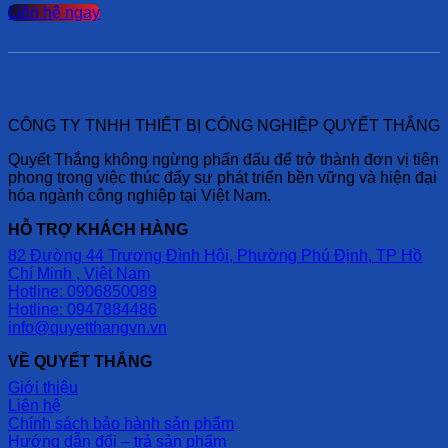
Liên hệ ngay
CÔNG TY TNHH THIẾT BỊ CÔNG NGHIỆP QUYẾT THẮNG
Quyết Thắng không ngừng phấn đấu để trở thành đơn vị tiên
phong trong việc thúc đẩy sự phát triển bền vững và hiện đại
hóa ngành công nghiệp tại Việt Nam.
HỖ TRỢ KHÁCH HÀNG
82 Đường 44 Trương Đình Hội, Phường Phú Định, TP Hồ
Chí Minh , Việt Nam
Hotline: 0906850089
Hotline: 0947884486
info@quyetthangvn.vn
VỀ QUYẾT THẮNG
Giới thiệu
Liên hệ
Chính sách bảo hành sản phẩm
Hướng dẫn đổi – trả sản phẩm