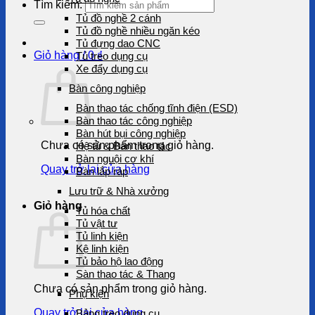
Tìm kiếm:
Tủ đồ nghề 2 cánh
Tủ đồ nghề nhiều ngăn kéo
Tủ đựng dao CNC
Giỏ hàng /
0
₫
Tủ treo dụng cụ
Xe đẩy dụng cụ
Bàn công nghiệp
Bàn thao tác chống tĩnh điện (ESD)
Bàn thao tác công nghiệp
Bàn hút bụi công nghiệp
Chưa có sản phẩm trong giỏ hàng.
Hệ tủ & Bàn thao tác
Bàn nguội cơ khí
Quay trở lại cửa hàng
Bàn lắp ráp
Lưu trữ & Nhà xưởng
Giỏ hàng
Tủ hóa chất
Tủ vật tư
Tủ linh kiện
Kệ linh kiện
Tủ bảo hộ lao động
Sàn thao tác & Thang
Chưa có sản phẩm trong giỏ hàng.
Phụ kiện
Quay trở lại cửa hàng
Bảng treo dụng cụ