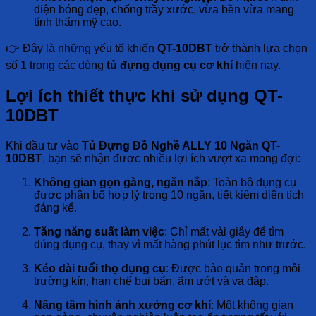
điện bóng đẹp, chống trầy xước, vừa bền vừa mang
tính thẩm mỹ cao.
👉 Đây là những yếu tố khiến
QT-10DBT
trở thành lựa chọn
số 1 trong các dòng
tủ đựng dụng cụ cơ khí
hiện nay.
Lợi ích thiết thực khi sử dụng QT-
10DBT
Khi đầu tư vào
Tủ Đựng Đồ Nghề ALLY 10 Ngăn QT-
10DBT
, bạn sẽ nhận được nhiều lợi ích vượt xa mong đợi:
Không gian gọn gàng, ngăn nắp
: Toàn bộ dụng cụ
được phân bổ hợp lý trong 10 ngăn, tiết kiệm diện tích
đáng kể.
Tăng năng suất làm việc
: Chỉ mất vài giây để tìm
đúng dụng cụ, thay vì mất hàng phút lục tìm như trước.
Kéo dài tuổi thọ dụng cụ
: Được bảo quản trong môi
trường kín, hạn chế bụi bẩn, ẩm ướt và va đập.
Nâng tầm hình ảnh xưởng cơ khí
: Một không gian