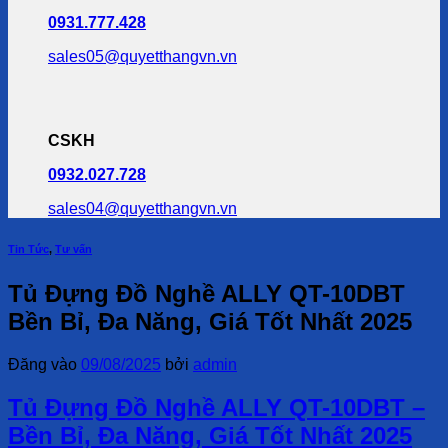
0931.777.428
sales05@quyetthangvn.vn
CSKH
0932.027.728
sales04@quyetthangvn.vn
Tin Tức
,
Tư vấn
Tủ Đựng Đồ Nghề ALLY QT-10DBT
Bền Bỉ, Đa Năng, Giá Tốt Nhất 2025
Đăng vào
09/08/2025
bởi
admin
Tủ Đựng Đồ Nghề ALLY QT-10DBT –
Bền Bỉ, Đa Năng, Giá Tốt Nhất 2025