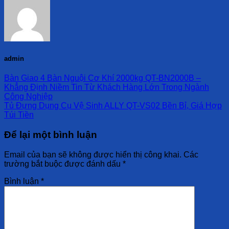
admin
Bàn Giao 4 Bàn Nguội Cơ Khí 2000kg QT-BN2000B –
Khẳng Định Niềm Tin Từ Khách Hàng Lớn Trong Ngành
Công Nghiệp
Tủ Đựng Dụng Cụ Vệ Sinh ALLY QT-VS02 Bền Bỉ, Giá Hợp
Túi Tiền
Để lại một bình luận
Email của bạn sẽ không được hiển thị công khai.
Các
trường bắt buộc được đánh dấu
*
Bình luận
*