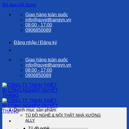
Bỏ qua nội dung
Giao hàng toàn quốc
info@quyetthangvn.vn
08:00 - 17:00
0906850089
Đăng nhập / Đăng ký
Giao hàng toàn quốc
info@quyetthangvn.vn
08:00 - 17:00
0906850089
Danh mục sản phẩm
TỦ ĐỒ NGHỀ & NỘI THẤT NHÀ XƯỞNG
ALLY
Tủ đồ nghề