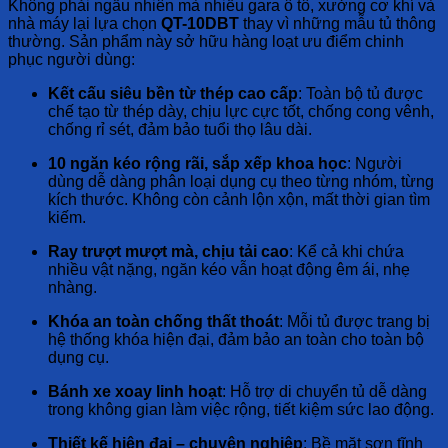
Không phải ngẫu nhiên mà nhiều gara ô tô, xưởng cơ khí và
nhà máy lại lựa chọn
QT-10DBT
thay vì những mẫu tủ thông
thường. Sản phẩm này sở hữu hàng loạt ưu điểm chinh
phục người dùng:
Kết cấu siêu bền từ thép cao cấp
: Toàn bộ tủ được
chế tạo từ thép dày, chịu lực cực tốt, chống cong vênh,
chống rỉ sét, đảm bảo tuổi thọ lâu dài.
10 ngăn kéo rộng rãi, sắp xếp khoa học
: Người
dùng dễ dàng phân loại dụng cụ theo từng nhóm, từng
kích thước. Không còn cảnh lộn xộn, mất thời gian tìm
kiếm.
Ray trượt mượt mà, chịu tải cao
: Kể cả khi chứa
nhiều vật nặng, ngăn kéo vẫn hoạt động êm ái, nhẹ
nhàng.
Khóa an toàn chống thất thoát
: Mỗi tủ được trang bị
hệ thống khóa hiện đại, đảm bảo an toàn cho toàn bộ
dụng cụ.
Bánh xe xoay linh hoạt
: Hỗ trợ di chuyển tủ dễ dàng
trong không gian làm việc rộng, tiết kiệm sức lao động.
Thiết kế hiện đại – chuyên nghiệp
: Bề mặt sơn tĩnh