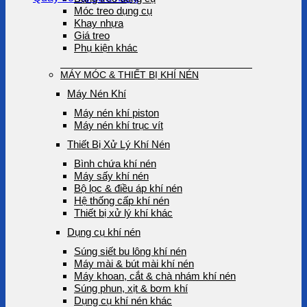
Móc treo dụng cụ
Khay nhựa
Giá treo
Phụ kiện khác
MÁY MÓC & THIẾT BỊ KHÍ NÉN
Máy Nén Khí
Máy nén khí piston
Máy nén khí trục vít
Thiết Bị Xử Lý Khí Nén
Bình chứa khí nén
Máy sấy khí nén
Bộ lọc & điều áp khí nén
Hệ thống cấp khí nén
Thiết bị xử lý khí khác
Dụng cụ khí nén
Súng siết bu lông khí nén
Máy mài & bút mài khí nén
Máy khoan, cắt & chà nhám khí nén
Súng phun, xịt & bơm khí
Dụng cụ khí nén khác