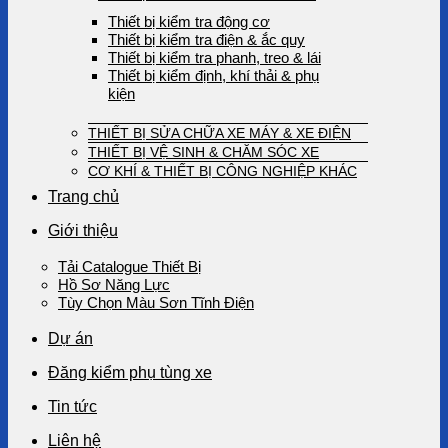
Thiết bị kiểm tra động cơ
Thiết bị kiểm tra điện & ắc quy
Thiết bị kiểm tra phanh, treo & lái
Thiết bị kiểm định, khí thải & phụ
kiện
THIẾT BỊ SỬA CHỮA XE MÁY & XE ĐIỆN
THIẾT BỊ VỆ SINH & CHĂM SÓC XE
CƠ KHÍ & THIẾT BỊ CÔNG NGHIỆP KHÁC
Trang chủ
Giới thiệu
Tải Catalogue Thiết Bị
Hồ Sơ Năng Lực
Tùy Chọn Màu Sơn Tĩnh Điện
Dự án
Đăng kiểm phụ tùng xe
Tin tức
Liên hệ