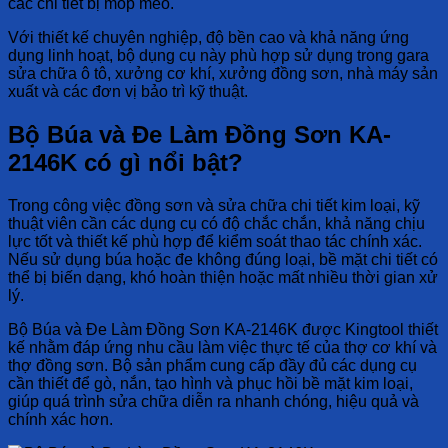
các chi tiết bị móp méo.
Với thiết kế chuyên nghiệp, độ bền cao và khả năng ứng
dụng linh hoạt, bộ dụng cụ này phù hợp sử dụng trong gara
sửa chữa ô tô, xưởng cơ khí, xưởng đồng sơn, nhà máy sản
xuất và các đơn vị bảo trì kỹ thuật.
Bộ Búa và Đe Làm Đồng Sơn KA-
2146K có gì nổi bật?
Trong công việc đồng sơn và sửa chữa chi tiết kim loại, kỹ
thuật viên cần các dụng cụ có độ chắc chắn, khả năng chịu
lực tốt và thiết kế phù hợp để kiểm soát thao tác chính xác.
Nếu sử dụng búa hoặc đe không đúng loại, bề mặt chi tiết có
thể bị biến dạng, khó hoàn thiện hoặc mất nhiều thời gian xử
lý.
Bộ Búa và Đe Làm Đồng Sơn KA-2146K
được Kingtool thiết
kế nhằm đáp ứng nhu cầu làm việc thực tế của thợ cơ khí và
thợ đồng sơn. Bộ sản phẩm cung cấp đầy đủ các dụng cụ
cần thiết để gò, nắn, tạo hình và phục hồi bề mặt kim loại,
giúp quá trình sửa chữa diễn ra nhanh chóng, hiệu quả và
chính xác hơn.