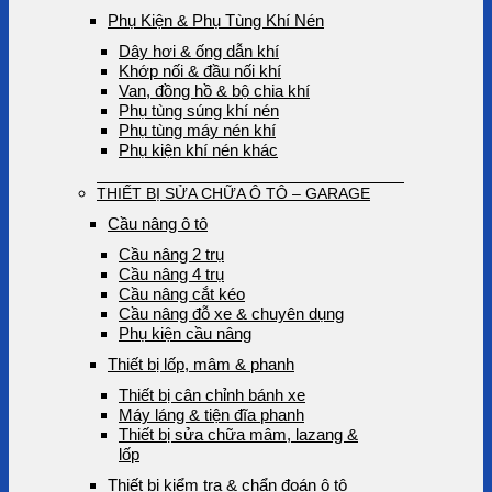
Phụ Kiện & Phụ Tùng Khí Nén
Dây hơi & ống dẫn khí
Khớp nối & đầu nối khí
Van, đồng hồ & bộ chia khí
Phụ tùng súng khí nén
Phụ tùng máy nén khí
Phụ kiện khí nén khác
THIẾT BỊ SỬA CHỮA Ô TÔ – GARAGE
Cầu nâng ô tô
Cầu nâng 2 trụ
Cầu nâng 4 trụ
Cầu nâng cắt kéo
Cầu nâng đỗ xe & chuyên dụng
Phụ kiện cầu nâng
Thiết bị lốp, mâm & phanh
Thiết bị cân chỉnh bánh xe
Máy láng & tiện đĩa phanh
Thiết bị sửa chữa mâm, lazang &
lốp
Thiết bị kiểm tra & chẩn đoán ô tô