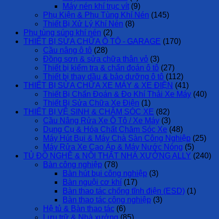
Máy nén khí trục vít
(9)
Phụ Kiện & Phụ Tùng Khí Nén
(145)
Thiết Bị Xử Lý Khí Nén
(8)
Phụ tùng súng khí nén
(2)
THIẾT BỊ SỬA CHỮA Ô TÔ - GARAGE
(170)
Cầu nâng ô tô
(28)
Đồng sơn & sửa chữa thân vỏ
(3)
Thiết bị kiểm tra & chẩn đoán ô tô
(27)
Thiết bị thay dầu & bảo dưỡng ô tô
(112)
THIẾT BỊ SỬA CHỮA XE MÁY & XE ĐIỆN
(41)
Thiết Bị Chẩn Đoán & Đo Khí Thải Xe Máy
(40)
Thiết Bị Sửa Chữa Xe Điện
(1)
THIẾT BỊ VỆ SINH & CHĂM SÓC XE
(82)
Cầu Nâng Rửa Xe Ô Tô / Xe Máy
(3)
Dụng Cụ & Hóa Chất Chăm Sóc Xe
(48)
Máy Hút Bụi & Máy Chà Sàn Công Nghiệp
(25)
Máy Rửa Xe Cao Áp & Máy Nước Nóng
(5)
TỦ ĐỒ NGHỀ & NỘI THẤT NHÀ XƯỞNG ALLY
(240)
Bàn công nghiệp
(78)
Bàn hút bụi công nghiệp
(3)
Bàn nguội cơ khí
(17)
Bàn thao tác chống tĩnh điện (ESD)
(1)
Bàn thao tác công nghiệp
(3)
Hệ tủ & Bàn thao tác
(6)
Lưu trữ & Nhà xưởng
(85)