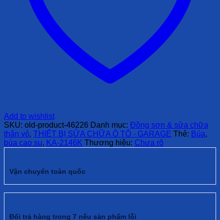
Add to wishlist
SKU:
old-product-46226
Danh mục:
Đồng sơn & sửa chữa
thân vỏ
,
THIẾT BỊ SỬA CHỮA Ô TÔ - GARAGE
Thẻ:
Búa
,
búa cao su
,
KA-2146K
Thương hiệu:
Chưa rõ
Vận chuyển toàn quốc
Đổi trả hàng trong 7 nếu sản phẩm lỗi