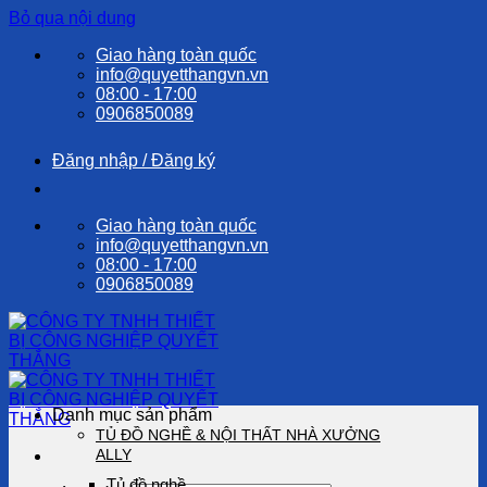
Bỏ qua nội dung
Giao hàng toàn quốc
info@quyetthangvn.vn
08:00 - 17:00
0906850089
Đăng nhập / Đăng ký
Giao hàng toàn quốc
info@quyetthangvn.vn
08:00 - 17:00
0906850089
Danh mục sản phẩm
TỦ ĐỒ NGHỀ & NỘI THẤT NHÀ XƯỞNG
ALLY
Tủ đồ nghề