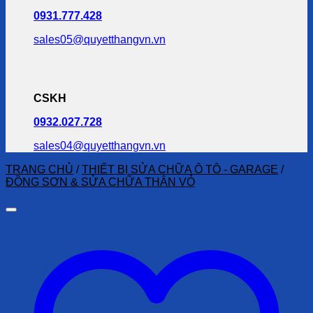
0931.777.428
sales05@quyetthangvn.vn
CSKH
0932.027.728
sales04@quyetthangvn.vn
TRANG CHỦ
/
THIẾT BỊ SỬA CHỮA Ô TÔ - GARAGE
/
ĐỒNG SƠN & SỬA CHỮA THÂN VỎ