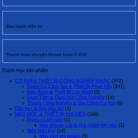
Bảo hành điện tử
Thanh toàn chuyển khoản hoặc C.O.D
Danh mục sản phẩm
CƠ KHÍ & THIẾT BỊ CÔNG NGHIỆP KHÁC
(372)
Dụng Cụ Cầm Tay & Thiết Bị Phục Hồi
(341)
Máy Bơm & Thiết Bị Lọc Nhớt
(2)
Quạt Trần & Quạt Hút Công Nghiệp
(14)
Thang Công Nghiệp & Gia Công Cơ Khí
(6)
Dây hơi & ống dẫn khí
(3)
MÁY MÓC & THIẾT BỊ KHÍ NÉN
(168)
Dụng cụ khí nén
(1)
Máy khoan, cắt & chà nhám khí nén
(1)
Máy Nén Khí
(14)
Máy nén khí piston
(5)