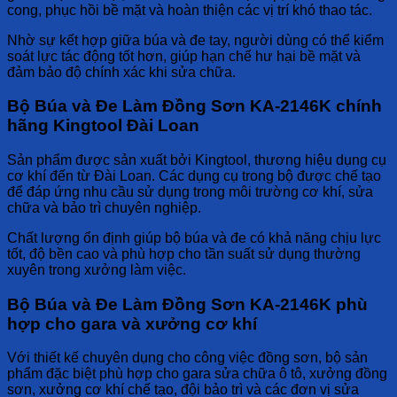
cong, phục hồi bề mặt và hoàn thiện các vị trí khó thao tác.
Nhờ sự kết hợp giữa búa và đe tay, người dùng có thể kiểm
soát lực tác động tốt hơn, giúp hạn chế hư hại bề mặt và
đảm bảo độ chính xác khi sửa chữa.
Bộ Búa và Đe Làm Đồng Sơn KA-2146K chính
hãng Kingtool Đài Loan
Sản phẩm được sản xuất bởi Kingtool, thương hiệu dụng cụ
cơ khí đến từ Đài Loan. Các dụng cụ trong bộ được chế tạo
để đáp ứng nhu cầu sử dụng trong môi trường cơ khí, sửa
chữa và bảo trì chuyên nghiệp.
Chất lượng ổn định giúp bộ búa và đe có khả năng chịu lực
tốt, độ bền cao và phù hợp cho tần suất sử dụng thường
xuyên trong xưởng làm việc.
Bộ Búa và Đe Làm Đồng Sơn KA-2146K phù
hợp cho gara và xưởng cơ khí
Với thiết kế chuyên dụng cho công việc đồng sơn, bộ sản
phẩm đặc biệt phù hợp cho gara sửa chữa ô tô, xưởng đồng
sơn, xưởng cơ khí chế tạo, đội bảo trì và các đơn vị sửa