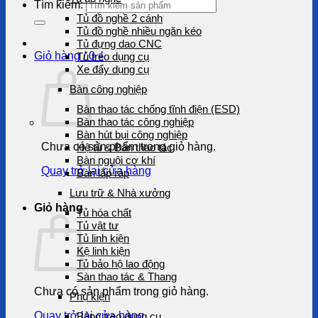
Tìm kiếm:
Tủ đồ nghề 2 cánh
Tủ đồ nghề nhiều ngăn kéo
Tủ đựng dao CNC
Giỏ hàng /
0
₫
Tủ treo dụng cụ
Xe đẩy dụng cụ
Bàn công nghiệp
Bàn thao tác chống tĩnh điện (ESD)
Bàn thao tác công nghiệp
Bàn hút bụi công nghiệp
Chưa có sản phẩm trong giỏ hàng.
Hệ tủ & Bàn thao tác
Bàn nguội cơ khí
Quay trở lại cửa hàng
Bàn lắp ráp
Lưu trữ & Nhà xưởng
Giỏ hàng
Tủ hóa chất
Tủ vật tư
Tủ linh kiện
Kệ linh kiện
Tủ bảo hộ lao động
Sàn thao tác & Thang
Chưa có sản phẩm trong giỏ hàng.
Phụ kiện
Quay trở lại cửa hàng
Bảng treo dụng cụ