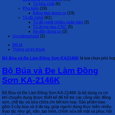
Tủ hóa chất
(6)
Phụ kiện
(19)
Bảng treo dụng cụ
(19)
Tủ đồ nghề
(61)
Tủ đồ nghề nhiều ngăn kéo
(3)
Tủ đựng dao CNC
(5)
Xe đẩy dụng cụ
(2)
Uncategorized
(2)
Mô tả
Thông số kỹ thuật
Bộ Búa và Đe Làm Đồng Sơn KA2146K
là lựa chọn phù hợp 
Bộ Búa và Đe Làm Đồng
Sơn KA-2146K
Bộ Búa và Đe Làm Đồng Sơn KA-2146K
là bộ dụng cụ cơ
khí chuyên dụng được thiết kế để hỗ trợ các công việc đồng
sơn, chế tác và sửa chữa chi tiết kim loại. Sản phẩm bao
gồm 3 cây búa và 4 đe tay, giúp người dùng thực hiện nhiều
thao tác như gò, nắn, tạo hình, chỉnh sửa bề mặt và phục hồi