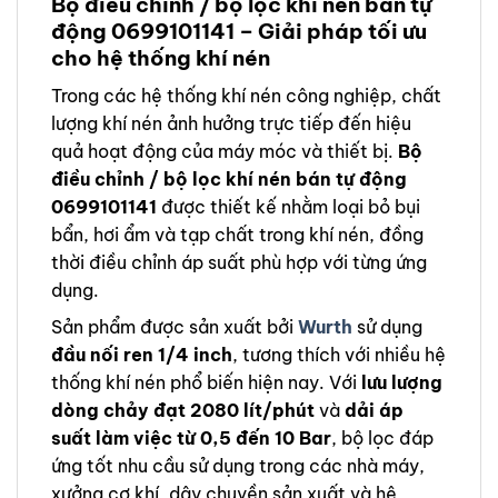
Bộ điều chỉnh / bộ lọc khí nén bán tự
động 0699101141 – Giải pháp tối ưu
cho hệ thống khí nén
Trong các hệ thống khí nén công nghiệp, chất
lượng khí nén ảnh hưởng trực tiếp đến hiệu
quả hoạt động của máy móc và thiết bị.
Bộ
điều chỉnh / bộ lọc khí nén bán tự động
0699101141
được thiết kế nhằm loại bỏ bụi
bẩn, hơi ẩm và tạp chất trong khí nén, đồng
thời điều chỉnh áp suất phù hợp với từng ứng
dụng.
Sản phẩm được sản xuất bởi
Wurth
sử dụng
đầu nối ren 1/4 inch
, tương thích với nhiều hệ
thống khí nén phổ biến hiện nay. Với
lưu lượng
dòng chảy đạt 2080 lít/phút
và
dải áp
suất làm việc từ 0,5 đến 10 Bar
, bộ lọc đáp
ứng tốt nhu cầu sử dụng trong các nhà máy,
xưởng cơ khí, dây chuyền sản xuất và hệ