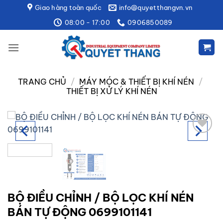
Bỏ
Giao hàng toàn quốc
info@quyetthangvn.vn
qua
08:00 - 17:00
0906850089
nội
dung
TRANG CHỦ
/
MÁY MÓC & THIẾT BỊ KHÍ NÉN
/
THIẾT BỊ XỬ LÝ KHÍ NÉN
Add to
wishlist
BỘ ĐIỀU CHỈNH / BỘ LỌC KHÍ NÉN
BÁN TỰ ĐỘNG 0699101141