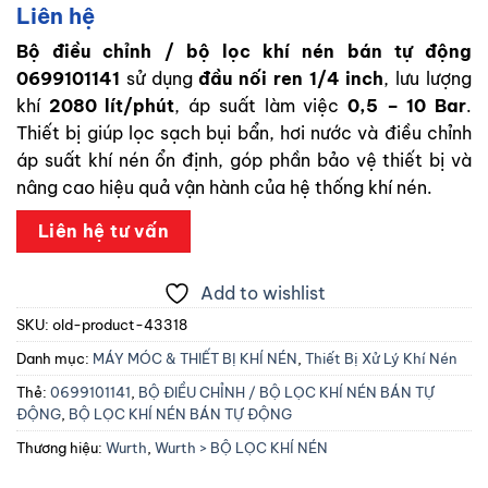
Liên hệ
Bộ điều chỉnh / bộ lọc khí nén bán tự động
0699101141
sử dụng
đầu nối ren 1/4 inch
, lưu lượng
khí
2080 lít/phút
, áp suất làm việc
0,5 – 10 Bar
.
Thiết bị giúp lọc sạch bụi bẩn, hơi nước và điều chỉnh
áp suất khí nén ổn định, góp phần bảo vệ thiết bị và
nâng cao hiệu quả vận hành của hệ thống khí nén.
Liên hệ tư vấn
Add to wishlist
SKU:
old-product-43318
Danh mục:
MÁY MÓC & THIẾT BỊ KHÍ NÉN
,
Thiết Bị Xử Lý Khí Nén
Thẻ:
0699101141
,
BỘ ĐIỀU CHỈNH / BỘ LỌC KHÍ NÉN BÁN TỰ
ĐỘNG
,
BỘ LỌC KHÍ NÉN BÁN TỰ ĐỘNG
Thương hiệu:
Wurth
,
Wurth > BỘ LỌC KHÍ NÉN