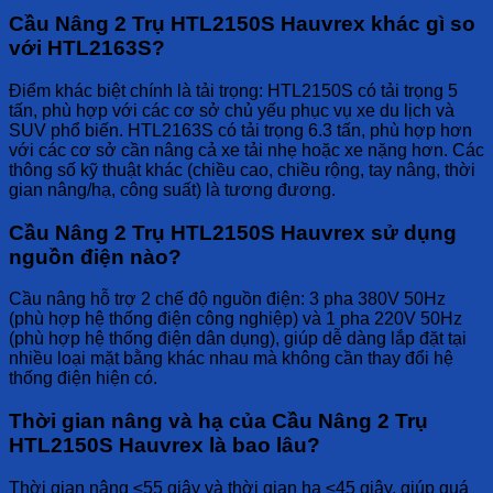
Cầu Nâng 2 Trụ HTL2150S Hauvrex khác gì so
với HTL2163S?
Điểm khác biệt chính là tải trọng: HTL2150S có tải trọng 5
tấn, phù hợp với các cơ sở chủ yếu phục vụ xe du lịch và
SUV phổ biến. HTL2163S có tải trọng 6.3 tấn, phù hợp hơn
với các cơ sở cần nâng cả xe tải nhẹ hoặc xe nặng hơn. Các
thông số kỹ thuật khác (chiều cao, chiều rộng, tay nâng, thời
gian nâng/hạ, công suất) là tương đương.
Cầu Nâng 2 Trụ HTL2150S Hauvrex sử dụng
nguồn điện nào?
Cầu nâng hỗ trợ 2 chế độ nguồn điện: 3 pha 380V 50Hz
(phù hợp hệ thống điện công nghiệp) và 1 pha 220V 50Hz
(phù hợp hệ thống điện dân dụng), giúp dễ dàng lắp đặt tại
nhiều loại mặt bằng khác nhau mà không cần thay đổi hệ
thống điện hiện có.
Thời gian nâng và hạ của Cầu Nâng 2 Trụ
HTL2150S Hauvrex là bao lâu?
Thời gian nâng ≤55 giây và thời gian hạ ≤45 giây, giúp quá