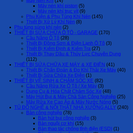
Máy Nén Khí
(14)
Máy nén khí piston
(5)
Máy nén khí trục vít
(9)
Phụ Kiện & Phụ Tùng Khí Nén
(145)
Thiết Bị Xử Lý Khí Nén
(8)
Phụ tùng súng khí nén
(2)
THIẾT BỊ SỬA CHỮA Ô TÔ - GARAGE
(170)
Cầu Nâng Ô Tô
(28)
Thiết Bị Đồng Sơn & Điện Lạnh Ô Tô
(3)
Thiết Bị Kiểm Định & Kiểm Tra
(27)
Thiết Bị Thay Dầu & Thủy Lực Chuyên Dụng
(112)
THIẾT BỊ SỬA CHỮA XE MÁY & XE ĐIỆN
(41)
Thiết Bị Chẩn Đoán & Đo Khí Thải Xe Máy
(40)
Thiết Bị Sửa Chữa Xe Điện
(1)
THIẾT BỊ VỆ SINH & CHĂM SÓC XE
(82)
Cầu Nâng Rửa Xe Ô Tô / Xe Máy
(3)
Dụng Cụ & Hóa Chất Chăm Sóc Xe
(48)
Máy Hút Bụi & Máy Chà Sàn Công Nghiệp
(25)
Máy Rửa Xe Cao Áp & Máy Nước Nóng
(5)
TỦ ĐỒ NGHỀ & NỘI THẤT NHÀ XƯỞNG ALLY
(240)
Bàn công nghiệp
(78)
Bàn hút bụi công nghiệp
(3)
Bàn nguội cơ khí
(15)
Bàn thao tác chống tĩnh điện (ESD)
(1)