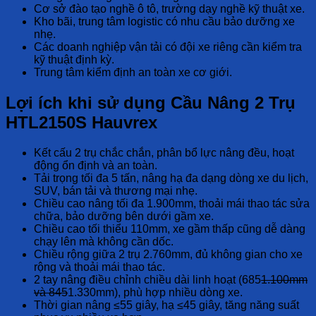
Cơ sở đào tạo nghề ô tô, trường dạy nghề kỹ thuật xe.
Kho bãi, trung tâm logistic có nhu cầu bảo dưỡng xe
nhẹ.
Các doanh nghiệp vận tải có đội xe riêng cần kiểm tra
kỹ thuật định kỳ.
Trung tâm kiểm định an toàn xe cơ giới.
Lợi ích khi sử dụng Cầu Nâng 2 Trụ
HTL2150S Hauvrex
Kết cấu 2 trụ chắc chắn, phân bổ lực nâng đều, hoạt
động ổn định và an toàn.
Tải trọng tối đa 5 tấn, nâng hạ đa dạng dòng xe du lịch,
SUV, bán tải và thương mại nhẹ.
Chiều cao nâng tối đa 1.900mm, thoải mái thao tác sửa
chữa, bảo dưỡng bên dưới gầm xe.
Chiều cao tối thiểu 110mm, xe gầm thấp cũng dễ dàng
chạy lên mà không cần dốc.
Chiều rộng giữa 2 trụ 2.760mm, đủ không gian cho xe
rộng và thoải mái thao tác.
2 tay nâng điều chỉnh chiều dài linh hoạt (685
1.100mm
và 845
1.330mm), phù hợp nhiều dòng xe.
Thời gian nâng ≤55 giây, hạ ≤45 giây, tăng năng suất