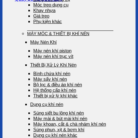
Móc treo dụng cụ
Khay nhựa
Giá treo
Phụ kiện khác
MÁY MÓC & THIẾT BỊ KHÍ NÉN
Máy Nén Khí
Máy nén khí piston
Máy nén khí trục vít
Thiết Bị Xử Lý Khí Nén
Bình chứa khí nén
Máy sấy khí nén
Bộ lọc & điều áp khí nén
Hệ thống cấp khí nén
Thiết bị xử lý khí khác
Dụng cụ khí nén
Súng siết bu lông khí nén
Máy mài & bút mài khí nén
Máy khoan, cắt & chà nhám khí nén
Súng phun, xịt & bơm khí
Dụng cụ khí nén khác