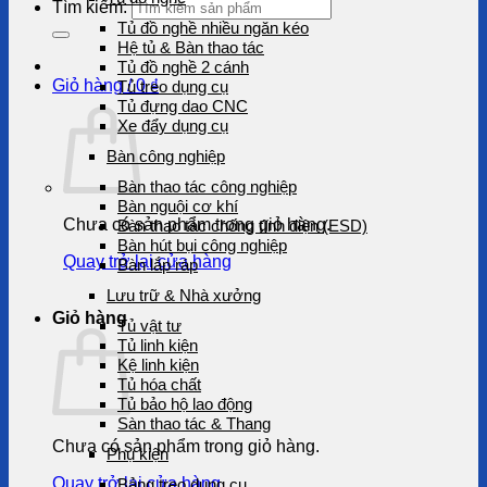
Tìm kiếm:
Tủ đồ nghề nhiều ngăn kéo
Hệ tủ & Bàn thao tác
Tủ đồ nghề 2 cánh
Giỏ hàng /
0
₫
Tủ treo dụng cụ
Tủ đựng dao CNC
Xe đẩy dụng cụ
Bàn công nghiệp
Bàn thao tác công nghiệp
Bàn nguội cơ khí
Chưa có sản phẩm trong giỏ hàng.
Bàn thao tác chống tĩnh điện (ESD)
Bàn hút bụi công nghiệp
Quay trở lại cửa hàng
Bàn lắp ráp
Lưu trữ & Nhà xưởng
Giỏ hàng
Tủ vật tư
Tủ linh kiện
Kệ linh kiện
Tủ hóa chất
Tủ bảo hộ lao động
Sàn thao tác & Thang
Chưa có sản phẩm trong giỏ hàng.
Phụ kiện
Quay trở lại cửa hàng
Bảng treo dụng cụ