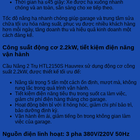
Thời gian hạ ≤45 giây:
Xe được hạ xuống nhanh
chóng và an toàn, sẵn sàng cho xe tiếp theo.
Tốc độ nâng hạ nhanh chóng giúp garage và trung tâm sửa
chữa tối ưu hóa năng suất, phục vụ được nhiều khách hàng
hơn mỗi ngày, tăng doanh thu và hiệu quả kinh doanh một
cách đáng kể.
Công suất động cơ 2.2kW, tiết kiệm điện năng
vận hành
Cầu Nâng 2 Trụ HTL2150S Hauvrex
sử dụng động cơ công
suất 2.2kW, được thiết kế tối ưu để:
Nâng tải trọng 5 tấn một cách ổn định, mượt mà, không
rung lắc trong quá trình vận hành.
Tiết kiệm điện năng tiêu thụ trong suốt ca làm việc,
giảm chi phí điện hàng tháng cho garage.
Hoạt động bền bỉ với ít hỏng hóc, giảm chi phí bảo trì,
bảo dưỡng định kỳ.
Vận hành êm ái, giảm tiếng ồn trong không gian làm
việc của garage.
Nguồn điện linh hoạt: 3 pha 380V/220V 50Hz