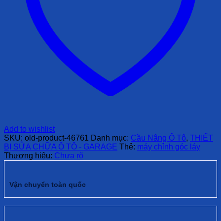
Add to wishlist
SKU:
old-product-46761
Danh mục:
Cầu Nâng Ô Tô
,
THIẾT
BỊ SỬA CHỮA Ô TÔ - GARAGE
Thẻ:
máy chỉnh góc láy
Thương hiệu:
Chưa rõ
Vận chuyển toàn quốc