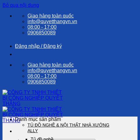
Bỏ qua nội dung
Giao hàng toàn quốc
info@quyetthangvn.vn
08:00 - 17:00
0906850089
Đăng nhập / Đăng ký
Giao hàng toàn quốc
info@quyetthangvn.vn
08:00 - 17:00
0906850089
Danh mục sản phẩm
TỦ ĐỒ NGHỀ & NỘI THẤT NHÀ XƯỞNG
ALLY
Tủ đồ nghề