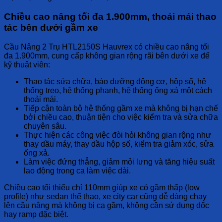
Chiều cao nâng tối đa 1.900mm, thoải mái thao
tác bên dưới gầm xe
Cầu Nâng 2 Trụ HTL2150S Hauvrex
có chiều cao nâng tối
đa 1.900mm, cung cấp không gian rộng rãi bên dưới xe để
kỹ thuật viên:
Thao tác sửa chữa, bảo dưỡng động cơ, hộp số, hệ
thống treo, hệ thống phanh, hệ thống ống xả một cách
thoải mái.
Tiếp cận toàn bộ hệ thống gầm xe mà không bị hạn chế
bởi chiều cao, thuận tiện cho việc kiểm tra và sửa chữa
chuyên sâu.
Thực hiện các công việc đòi hỏi không gian rộng như
thay dầu máy, thay dầu hộp số, kiểm tra giảm xóc, sửa
ống xả.
Làm việc đứng thẳng, giảm mỏi lưng và tăng hiệu suất
lao động trong ca làm việc dài.
Chiều cao tối thiểu chỉ 110mm giúp xe có gầm thấp (low
profile) như sedan thể thao, xe city car cũng dễ dàng chạy
lên cầu nâng mà không bị cạ gầm, không cần sử dụng dốc
hay ramp đặc biệt.