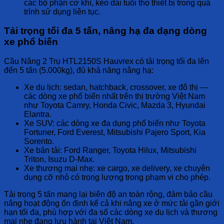
các bộ phận cơ khí, kéo dài tuổi thọ thiết bị trong quá
trình sử dụng liên tục.
Tải trọng tối đa 5 tấn, nâng hạ đa dạng dòng
xe phổ biến
Cầu Nâng 2 Trụ HTL2150S Hauvrex
có tải trọng tối đa lên
đến 5 tấn (5.000kg), đủ khả năng nâng hạ:
Xe du lịch:
sedan, hatchback, crossover, xe đô thị —
các dòng xe phổ biến nhất trên thị trường Việt Nam
như Toyota Camry, Honda Civic, Mazda 3, Hyundai
Elantra.
Xe SUV:
các dòng xe đa dụng phổ biến như Toyota
Fortuner, Ford Everest, Mitsubishi Pajero Sport, Kia
Sorento.
Xe bán tải:
Ford Ranger, Toyota Hilux, Mitsubishi
Triton, Isuzu D-Max.
Xe thương mại nhẹ:
xe cargo, xe delivery, xe chuyên
dụng cỡ nhỏ có trọng lượng trong phạm vi cho phép.
Tải trọng 5 tấn mang lại biên độ an toàn rộng, đảm bảo cầu
nâng hoạt động ổn định kể cả khi nâng xe ở mức tải gần giới
hạn tối đa, phù hợp với đa số các dòng xe du lịch và thương
mại nhẹ đang lưu hành tại Việt Nam.