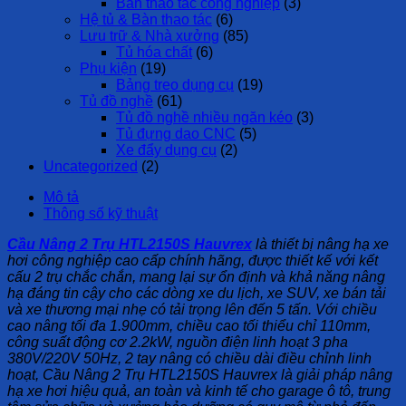
Bàn thao tác công nghiệp
(3)
Hệ tủ & Bàn thao tác
(6)
Lưu trữ & Nhà xưởng
(85)
Tủ hóa chất
(6)
Phụ kiện
(19)
Bảng treo dụng cụ
(19)
Tủ đồ nghề
(61)
Tủ đồ nghề nhiều ngăn kéo
(3)
Tủ đựng dao CNC
(5)
Xe đẩy dụng cụ
(2)
Uncategorized
(2)
Mô tả
Thông số kỹ thuật
Cầu Nâng 2 Trụ HTL2150S Hauvrex
là thiết bị nâng hạ xe
hơi công nghiệp cao cấp chính hãng, được thiết kế với kết
cấu 2 trụ chắc chắn, mang lại sự ổn định và khả năng nâng
hạ đáng tin cậy cho các dòng xe du lịch, xe SUV, xe bán tải
và xe thương mại nhẹ có tải trọng lên đến 5 tấn. Với chiều
cao nâng tối đa 1.900mm, chiều cao tối thiểu chỉ 110mm,
công suất động cơ 2.2kW, nguồn điện linh hoạt 3 pha
380V/220V 50Hz, 2 tay nâng có chiều dài điều chỉnh linh
hoạt,
Cầu Nâng 2 Trụ HTL2150S Hauvrex
là giải pháp nâng
hạ xe hơi hiệu quả, an toàn và kinh tế cho garage ô tô, trung