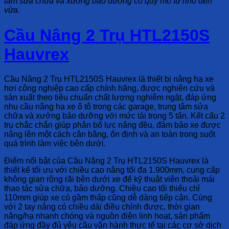
tâm sửa chữa và xưởng bảo dưỡng có quy mô từ nhỏ đến
vừa.
Cầu Nâng 2 Trụ HTL2150S
Hauvrex
Cầu Nâng 2 Trụ HTL2150S Hauvrex
là thiết bị nâng hạ xe
hơi công nghiệp cao cấp chính hãng, được nghiên cứu và
sản xuất theo tiêu chuẩn chất lượng nghiêm ngặt, đáp ứng
nhu cầu nâng hạ xe ô tô trong các garage, trung tâm sửa
chữa và xưởng bảo dưỡng với mức tải trọng 5 tấn. Kết cấu 2
trụ chắc chắn giúp phân bổ lực nâng đều, đảm bảo xe được
nâng lên một cách cân bằng, ổn định và an toàn trong suốt
quá trình làm việc bên dưới.
Điểm nổi bật của
Cầu Nâng 2 Trụ HTL2150S Hauvrex
là
thiết kế tối ưu với chiều cao nâng tối đa 1.900mm, cung cấp
không gian rộng rãi bên dưới xe để kỹ thuật viên thoải mái
thao tác sửa chữa, bảo dưỡng. Chiều cao tối thiểu chỉ
110mm giúp xe có gầm thấp cũng dễ dàng tiếp cận. Cùng
với 2 tay nâng có chiều dài điều chỉnh được, thời gian
nâng/hạ nhanh chóng và nguồn điện linh hoạt, sản phẩm
đáp ứng đầy đủ yêu cầu vận hành thực tế tại các cơ sở dịch