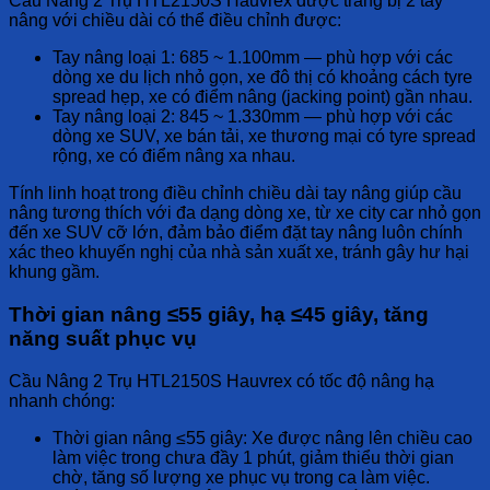
Cầu Nâng 2 Trụ HTL2150S Hauvrex
được trang bị 2 tay
nâng với chiều dài có thể điều chỉnh được:
Tay nâng loại 1:
685 ~ 1.100mm — phù hợp với các
dòng xe du lịch nhỏ gọn, xe đô thị có khoảng cách tyre
spread hẹp, xe có điểm nâng (jacking point) gần nhau.
Tay nâng loại 2:
845 ~ 1.330mm — phù hợp với các
dòng xe SUV, xe bán tải, xe thương mại có tyre spread
rộng, xe có điểm nâng xa nhau.
Tính linh hoạt trong điều chỉnh chiều dài tay nâng giúp cầu
nâng tương thích với đa dạng dòng xe, từ xe city car nhỏ gọn
đến xe SUV cỡ lớn, đảm bảo điểm đặt tay nâng luôn chính
xác theo khuyến nghị của nhà sản xuất xe, tránh gây hư hại
khung gầm.
Thời gian nâng ≤55 giây, hạ ≤45 giây, tăng
năng suất phục vụ
Cầu Nâng 2 Trụ HTL2150S Hauvrex
có tốc độ nâng hạ
nhanh chóng:
Thời gian nâng ≤55 giây:
Xe được nâng lên chiều cao
làm việc trong chưa đầy 1 phút, giảm thiểu thời gian
chờ, tăng số lượng xe phục vụ trong ca làm việc.