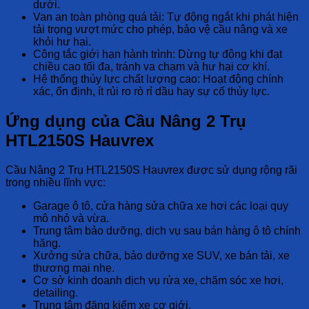
dưới.
Van an toàn phòng quá tải:
Tự động ngắt khi phát hiện
tải trọng vượt mức cho phép, bảo vệ cầu nâng và xe
khỏi hư hại.
Công tắc giới hạn hành trình:
Dừng tự động khi đạt
chiều cao tối đa, tránh va chạm và hư hại cơ khí.
Hệ thống thủy lực chất lượng cao:
Hoạt động chính
xác, ổn định, ít rủi ro rò rỉ dầu hay sự cố thủy lực.
Ứng dụng của Cầu Nâng 2 Trụ
HTL2150S Hauvrex
Cầu Nâng 2 Trụ HTL2150S Hauvrex
được sử dụng rộng rãi
trong nhiều lĩnh vực:
Garage ô tô, cửa hàng sửa chữa xe hơi các loại quy
mô nhỏ và vừa.
Trung tâm bảo dưỡng, dịch vụ sau bán hàng ô tô chính
hãng.
Xưởng sửa chữa, bảo dưỡng xe SUV, xe bán tải, xe
thương mại nhẹ.
Cơ sở kinh doanh dịch vụ rửa xe, chăm sóc xe hơi,
detailing.
Trung tâm đăng kiểm xe cơ giới.