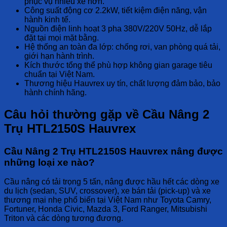
phục vụ nhiều xe hơn.
Công suất động cơ 2.2kW, tiết kiệm điện năng, vận
hành kinh tế.
Nguồn điện linh hoạt 3 pha 380V/220V 50Hz, dễ lắp
đặt tại mọi mặt bằng.
Hệ thống an toàn đa lớp: chống rơi, van phòng quá tải,
giới hạn hành trình.
Kích thước tổng thể phù hợp không gian garage tiêu
chuẩn tại Việt Nam.
Thương hiệu Hauvrex uy tín, chất lượng đảm bảo, bảo
hành chính hãng.
Câu hỏi thường gặp về Cầu Nâng 2
Trụ HTL2150S Hauvrex
Cầu Nâng 2 Trụ HTL2150S Hauvrex nâng được
những loại xe nào?
Cầu nâng có tải trọng 5 tấn, nâng được hầu hết các dòng xe
du lịch (sedan, SUV, crossover), xe bán tải (pick-up) và xe
thương mại nhẹ phổ biến tại Việt Nam như Toyota Camry,
Fortuner, Honda Civic, Mazda 3, Ford Ranger, Mitsubishi
Triton và các dòng tương đương.