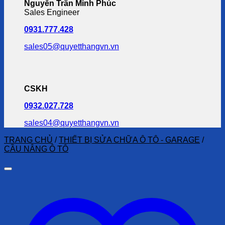
Nguyễn Trần Minh Phúc
Sales Engineer
0931.777.428
sales05@quyetthangvn.vn
CSKH
0932.027.728
sales04@quyetthangvn.vn
TRANG CHỦ
/
THIẾT BỊ SỬA CHỮA Ô TÔ - GARAGE
/
CẦU NÂNG Ô TÔ