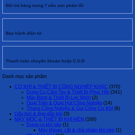
Đổi trả hàng trong 7 nếu sản phẩm lỗi
Bảo hành điện tử
Thanh toàn chuyển khoản hoặc C.O.D
Danh mục sản phẩm
CƠ KHÍ & THIẾT BỊ CÔNG NGHIỆP KHÁC
(370)
Dụng Cụ Cầm Tay & Thiết Bị Phục Hồi
(341)
Máy Bơm & Thiết Bị Lọc Nhớt
(2)
Quạt Trần & Quạt Hút Công Nghiệp
(14)
Thang Công Nghiệp & Gia Công Cơ Khí
(6)
Dây hơi & ống dẫn khí
(3)
MÁY MÓC & THIẾT BỊ KHÍ NÉN
(168)
Dụng cụ khí nén
(1)
Máy khoan, cắt & chà nhám khí nén
(1)