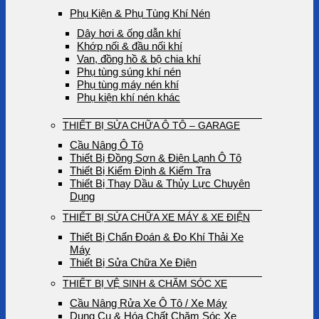
Phụ Kiện & Phụ Tùng Khí Nén
Dây hơi & ống dẫn khí
Khớp nối & đầu nối khí
Van, đồng hồ & bộ chia khí
Phụ tùng súng khí nén
Phụ tùng máy nén khí
Phụ kiện khí nén khác
THIẾT BỊ SỬA CHỮA Ô TÔ – GARAGE
Cầu Nâng Ô Tô
Thiết Bị Đồng Sơn & Điện Lạnh Ô Tô
Thiết Bị Kiểm Định & Kiểm Tra
Thiết Bị Thay Dầu & Thủy Lực Chuyên
Dụng
THIẾT BỊ SỬA CHỮA XE MÁY & XE ĐIỆN
Thiết Bị Chẩn Đoán & Đo Khí Thải Xe
Máy
Thiết Bị Sửa Chữa Xe Điện
THIẾT BỊ VỆ SINH & CHĂM SÓC XE
Cầu Nâng Rửa Xe Ô Tô / Xe Máy
Dụng Cụ & Hóa Chất Chăm Sóc Xe