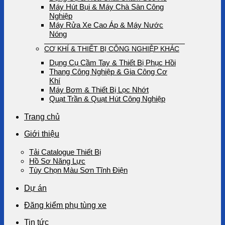
Máy Hút Bụi & Máy Chà Sàn Công
Nghiệp
Máy Rửa Xe Cao Áp & Máy Nước
Nóng
CƠ KHÍ & THIẾT BỊ CÔNG NGHIỆP KHÁC
Dụng Cụ Cầm Tay & Thiết Bị Phục Hồi
Thang Công Nghiệp & Gia Công Cơ
Khí
Máy Bơm & Thiết Bị Lọc Nhớt
Quạt Trần & Quạt Hút Công Nghiệp
Trang chủ
Giới thiệu
Tải Catalogue Thiết Bị
Hồ Sơ Năng Lực
Tùy Chọn Màu Sơn Tĩnh Điện
Dự án
Đăng kiểm phụ tùng xe
Tin tức