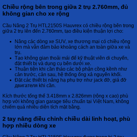
Chiều rộng bên trong giữa 2 trụ 2.760mm, đủ
không gian cho xe rộng
Cầu Nâng 2 Trụ HTL2150S Hauvrex
có chiều rộng bên trong
giữa 2 trụ lên đến 2.760mm, tạo điều kiện thuận lợi cho:
Nâng các dòng xe SUV, xe thương mại có chiều rộng
lớn mà vẫn đảm bảo khoảng cách an toàn giữa xe và
trụ.
Tạo không gian thoải mái để kỹ thuật viên di chuyển,
đặt thiết bị và dụng cụ bên dưới xe.
Thuận tiện khi cần tháo các bộ phận cồng kềnh như
cản trước, cản sau, hệ thống ống xả nguyên khối.
Đặt các thiết bị nâng hạ phụ trợ như jack đỡ, giá đỡ
двигателя khi cần.
Kích thước tổng thể 3.418mm x 2.826mm (rộng x cao) phù
hợp với không gian garage tiêu chuẩn tại Việt Nam, không
chiếm quá nhiều diện tích mặt bằng.
2 tay nâng điều chỉnh chiều dài linh hoạt, phù
hợp nhiều dòng xe