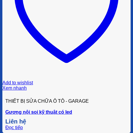
Add to wishlist
Xem nhanh
THIẾT BỊ SỬA CHỮA Ô TÔ - GARAGE
Gương nội soi kỹ thuật có led
Liên hệ
Đọc tiếp