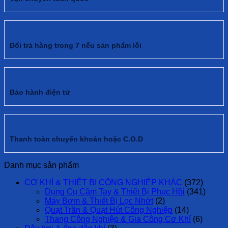
Đổi trả hàng trong 7 nếu sản phẩm lỗi
Bảo hành điện tử
Thanh toàn chuyển khoản hoặc C.O.D
Danh mục sản phẩm
CƠ KHÍ & THIẾT BỊ CÔNG NGHIỆP KHÁC
(372)
Dụng Cụ Cầm Tay & Thiết Bị Phục Hồi
(341)
Máy Bơm & Thiết Bị Lọc Nhớt
(2)
Quạt Trần & Quạt Hút Công Nghiệp
(14)
Thang Công Nghiệp & Gia Công Cơ Khí
(6)