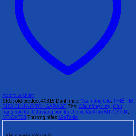
Add to wishlist
SKU:
old-product-40815
Danh mục:
Cầu nâng ô tô
,
THIẾT BỊ
SỬA CHỮA Ô TÔ - GARAGE
Thẻ:
Cầu nâng 4 trụ
,
Cầu
nâng bốn trụ
,
Cầu nâng bốn trụ cho xe tải 8 tấn MT-CXT08
,
MT-CXT08
Thương hiệu:
MiaTools
Vận chuyển toàn quốc