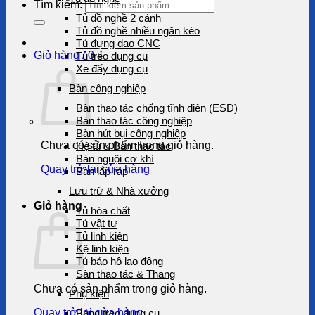
Tìm kiếm:
Tủ đồ nghề 2 cánh
Tủ đồ nghề nhiều ngăn kéo
Tủ đựng dao CNC
Giỏ hàng /
0
₫
Tủ treo dụng cụ
Xe đẩy dụng cụ
Bàn công nghiệp
Bàn thao tác chống tĩnh điện (ESD)
Bàn thao tác công nghiệp
Bàn hút bụi công nghiệp
Chưa có sản phẩm trong giỏ hàng.
Hệ tủ & Bàn thao tác
Bàn nguội cơ khí
Quay trở lại cửa hàng
Bàn lắp ráp
Lưu trữ & Nhà xưởng
Giỏ hàng
Tủ hóa chất
Tủ vật tư
Tủ linh kiện
Kệ linh kiện
Tủ bảo hộ lao động
Sàn thao tác & Thang
Chưa có sản phẩm trong giỏ hàng.
Phụ kiện
Quay trở lại cửa hàng
Bảng treo dụng cụ