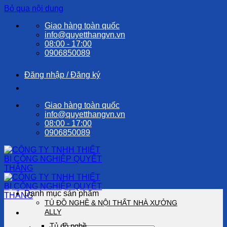
Bỏ qua nội dung
Giao hàng toàn quốc
info@quyetthangvn.vn
08:00 - 17:00
0906850089
Đăng nhập / Đăng ký
Giao hàng toàn quốc
info@quyetthangvn.vn
08:00 - 17:00
0906850089
Danh mục sản phẩm
TỦ ĐỒ NGHỀ & NỘI THẤT NHÀ XƯỞNG
ALLY
Tủ đồ nghề