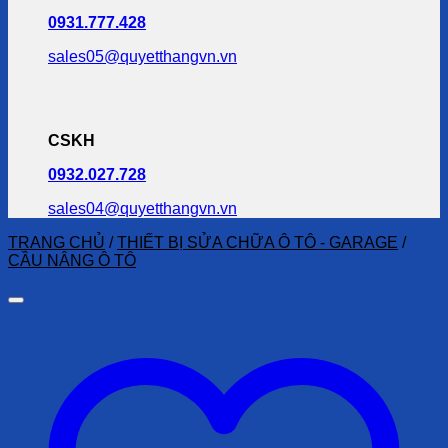
0931.777.428
sales05@quyetthangvn.vn
CSKH
0932.027.728
sales04@quyetthangvn.vn
TRANG CHỦ
/
THIẾT BỊ SỬA CHỮA Ô TÔ - GARAGE
/
CẦU NÂNG Ô TÔ