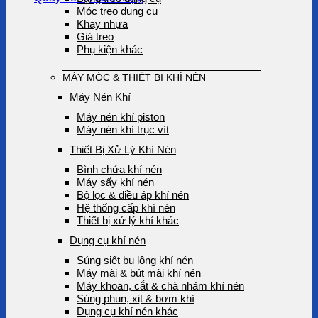
Móc treo dụng cụ
Khay nhựa
Giá treo
Phụ kiện khác
MÁY MÓC & THIẾT BỊ KHÍ NÉN
Máy Nén Khí
Máy nén khí piston
Máy nén khí trục vít
Thiết Bị Xử Lý Khí Nén
Bình chứa khí nén
Máy sấy khí nén
Bộ lọc & điều áp khí nén
Hệ thống cấp khí nén
Thiết bị xử lý khí khác
Dụng cụ khí nén
Súng siết bu lông khí nén
Máy mài & bút mài khí nén
Máy khoan, cắt & chà nhám khí nén
Súng phun, xịt & bơm khí
Dụng cụ khí nén khác