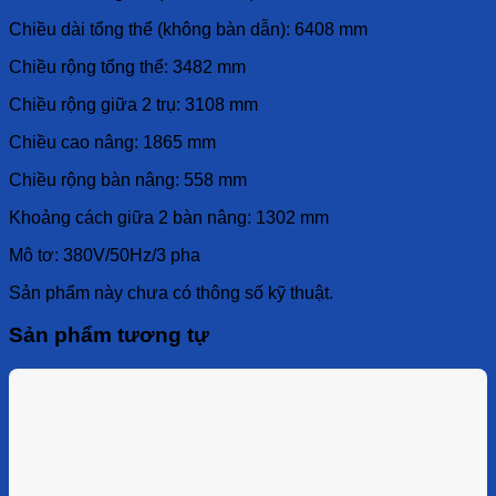
Chiều dài tổng thể (không bàn dẫn): 6408 mm
Chiều rộng tổng thể: 3482 mm
Chiều rộng giữa 2 trụ: 3108 mm
Chiều cao nâng: 1865 mm
Chiều rộng bàn nâng: 558 mm
Khoảng cách giữa 2 bàn nâng: 1302 mm
Mô tơ: 380V/50Hz/3 pha
Sản phẩm này chưa có thông số kỹ thuật.
Sản phẩm tương tự