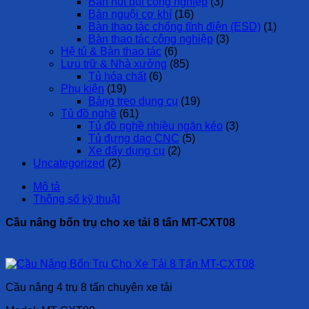
Bàn hút bụi công nghiệp
(3)
Bàn nguội cơ khí
(16)
Bàn thao tác chống tĩnh điện (ESD)
(1)
Bàn thao tác công nghiệp
(3)
Hệ tủ & Bàn thao tác
(6)
Lưu trữ & Nhà xưởng
(85)
Tủ hóa chất
(6)
Phụ kiện
(19)
Bảng treo dụng cụ
(19)
Tủ đồ nghề
(61)
Tủ đồ nghề nhiều ngăn kéo
(3)
Tủ đựng dao CNC
(5)
Xe đẩy dụng cụ
(2)
Uncategorized
(2)
Mô tả
Thông số kỹ thuật
Cầu nâng bốn trụ cho xe tải 8 tấn MT-CXT08
Cầu nâng 4 trụ 8 tấn chuyên xe tải