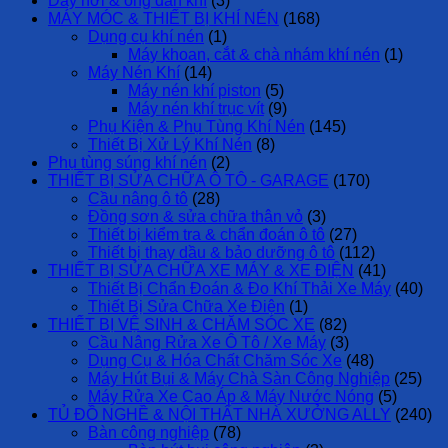
Dây hơi & ống dẫn khí
(3)
MÁY MÓC & THIẾT BỊ KHÍ NÉN
(168)
Dụng cụ khí nén
(1)
Máy khoan, cắt & chà nhám khí nén
(1)
Máy Nén Khí
(14)
Máy nén khí piston
(5)
Máy nén khí trục vít
(9)
Phụ Kiện & Phụ Tùng Khí Nén
(145)
Thiết Bị Xử Lý Khí Nén
(8)
Phụ tùng súng khí nén
(2)
THIẾT BỊ SỬA CHỮA Ô TÔ - GARAGE
(170)
Cầu nâng ô tô
(28)
Đồng sơn & sửa chữa thân vỏ
(3)
Thiết bị kiểm tra & chẩn đoán ô tô
(27)
Thiết bị thay dầu & bảo dưỡng ô tô
(112)
THIẾT BỊ SỬA CHỮA XE MÁY & XE ĐIỆN
(41)
Thiết Bị Chẩn Đoán & Đo Khí Thải Xe Máy
(40)
Thiết Bị Sửa Chữa Xe Điện
(1)
THIẾT BỊ VỆ SINH & CHĂM SÓC XE
(82)
Cầu Nâng Rửa Xe Ô Tô / Xe Máy
(3)
Dụng Cụ & Hóa Chất Chăm Sóc Xe
(48)
Máy Hút Bụi & Máy Chà Sàn Công Nghiệp
(25)
Máy Rửa Xe Cao Áp & Máy Nước Nóng
(5)
TỦ ĐỒ NGHỀ & NỘI THẤT NHÀ XƯỞNG ALLY
(240)
Bàn công nghiệp
(78)