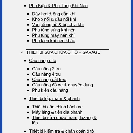
Phụ Kiện & Phụ Tùng Khí Nén
Dây hơi & ống dẫn khí
Khớp nối & đầu nối khí
Van, đồng hồ & bộ chia khí
Phụ tùng súng khí nén
Phụ tùng máy nén khí
Phụ kiện khí nén khác
THIẾT BỊ SỬA CHỮA Ô TÔ – GARAGE
Cầu nâng ô tô
Cầu nâng 2 trụ
Cầu nâng 4 trụ
Cầu nâng cắt kéo
Cầu nâng đỗ xe & chuyên dụng
Phụ kiện cầu nâng
Thiết bị lốp, mâm & phanh
Thiết bị cân chỉnh bánh xe
Máy láng & tiện đĩa phanh
Thiết bị sửa chữa mâm, lazang &
lốp
Thiết bị kiểm tra & chẩn đoán ô tô