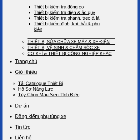
Thiết bị kiểm tra động cơ
Thiết bị kiểm tra điện & ắc quy
Thiết bị kiểm tra phanh, treo & lái
Thiết bị kiểm định, khí thải & phụ
kiện
THIẾT BỊ SỬA CHỮA XE MÁY & XE ĐIỆN
THIẾT BỊ VỆ SINH & CHĂM SÓC XE
CƠ KHÍ & THIẾT BỊ CÔNG NGHIỆP KHÁC
Trang chủ
Giới thiệu
Tải Catalogue Thiết Bị
Hồ Sơ Năng Lực
Tùy Chọn Màu Sơn Tĩnh Điện
Dự án
Đăng kiểm phụ tùng xe
Tin tức
Liên hệ