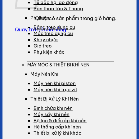
Tủ bảo hộ lao động
Sàn thao tác & Thang
Phụ kiện
Chưa có sản phẩm trong giỏ hàng.
Bảng treo dụng cụ
Quay trở lại cửa hàng
Móc treo dụng cụ
Khay nhựa
Giá treo
Phụ kiện khác
MÁY MÓC & THIẾT BỊ KHÍ NÉN
Máy Nén Khí
Máy nén khí piston
Máy nén khí trục vít
Thiết Bị Xử Lý Khí Nén
Bình chứa khí nén
Máy sấy khí nén
Bộ lọc & điều áp khí nén
Hệ thống cấp khí nén
Thiết bị xử lý khí khác