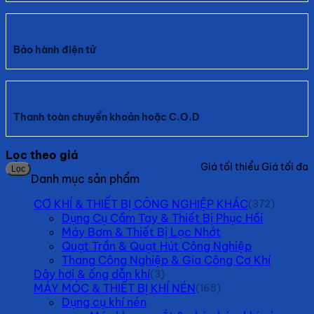
Bảo hành điện tử
Thanh toàn chuyển khoản hoặc C.O.D
Lọc theo giá
Giá tối thiểu
Giá tối đa
Lọc
Danh mục sản phẩm
CƠ KHÍ & THIẾT BỊ CÔNG NGHIỆP KHÁC
(372)
Dụng Cụ Cầm Tay & Thiết Bị Phục Hồi
Máy Bơm & Thiết Bị Lọc Nhớt
Quạt Trần & Quạt Hút Công Nghiệp
Thang Công Nghiệp & Gia Công Cơ Khí
Dây hơi & ống dẫn khí
(3)
MÁY MÓC & THIẾT BỊ KHÍ NÉN
(168)
Dụng cụ khí nén