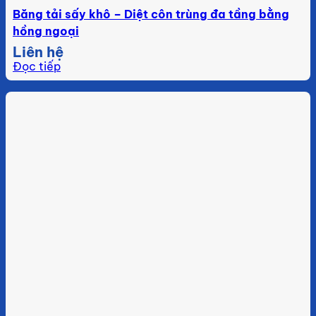
Băng tải sấy khô – Diệt côn trùng đa tầng bằng
hồng ngoại
Liên hệ
Đọc tiếp