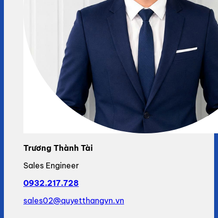
Trương Thành Tài
Sales Engineer
0932.217.728
sales02@quyetthangvn.vn