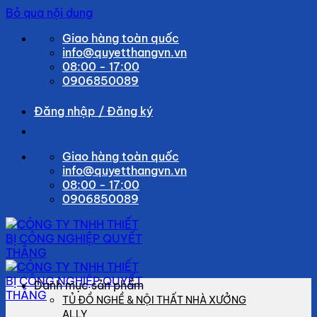
Bỏ qua nội dung
Giao hàng toàn quốc
info@quyetthangvn.vn
08:00 - 17:00
0906850089
Đăng nhập / Đăng ký
Giao hàng toàn quốc
info@quyetthangvn.vn
08:00 - 17:00
0906850089
Danh mục sản phẩm
TỦ ĐỒ NGHỀ & NỘI THẤT NHÀ XƯỞNG
ALLY