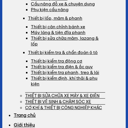
Cầu nâng đỗ xe & chuyên dụng
Phụ kiện cầu nâng
Thiết bị lốp, mâm & phanh
Thiết bị cân chỉnh bánh xe
Máy láng & tiện đĩa phanh
Thiết bị sửa chữa mâm, lazang &
lốp
Thiết bị kiểm tra & chẩn đoán ô tô
Thiết bị kiểm tra động cơ
Thiết bị kiểm tra điện & ắc quy
Thiết bị kiểm tra phanh, treo & lái
Thiết bị kiểm định, khí thải & phụ
kiện
THIẾT BỊ SỬA CHỮA XE MÁY & XE ĐIỆN
THIẾT BỊ VỆ SINH & CHĂM SÓC XE
CƠ KHÍ & THIẾT BỊ CÔNG NGHIỆP KHÁC
Trang chủ
Giới thiệu