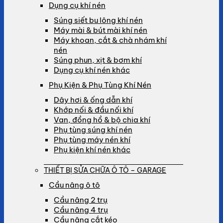
Dụng cụ khí nén
Súng siết bu lông khí nén
Máy mài & bút mài khí nén
Máy khoan, cắt & chà nhám khí
nén
Súng phun, xịt & bơm khí
Dụng cụ khí nén khác
Phụ Kiện & Phụ Tùng Khí Nén
Dây hơi & ống dẫn khí
Khớp nối & đầu nối khí
Van, đồng hồ & bộ chia khí
Phụ tùng súng khí nén
Phụ tùng máy nén khí
Phụ kiện khí nén khác
THIẾT BỊ SỬA CHỮA Ô TÔ – GARAGE
Cầu nâng ô tô
Cầu nâng 2 trụ
Cầu nâng 4 trụ
Cầu nâng cắt kéo