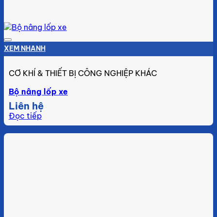
Add to wishlist
XEM NHANH
CƠ KHÍ & THIẾT BỊ CÔNG NGHIỆP KHÁC
Bộ nâng lốp xe
Liên hệ
Đọc tiếp