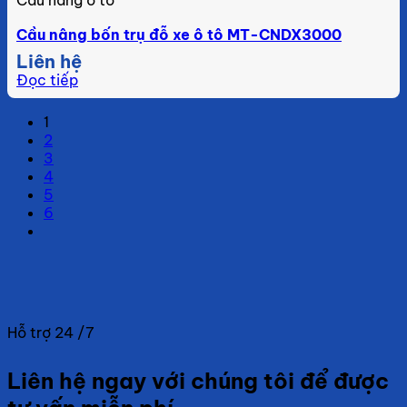
Cầu nâng bốn trụ đỗ xe ô tô MT-CNDX3000
Liên hệ
Đọc tiếp
1
2
3
4
5
6
Hỗ trợ 24 /7
Liên hệ ngay với chúng tôi để được