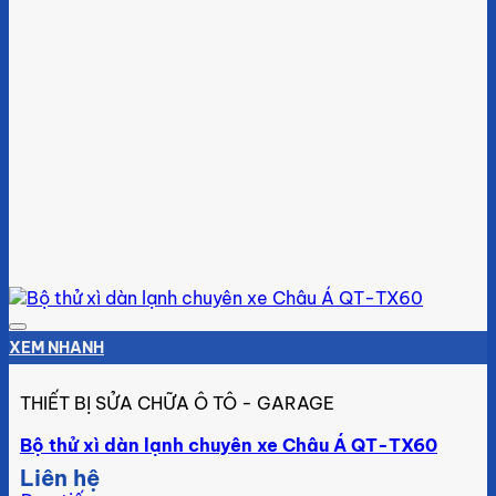
Add to wishlist
XEM NHANH
THIẾT BỊ SỬA CHỮA Ô TÔ - GARAGE
Bộ thử xì dàn lạnh chuyên xe Châu Á QT-TX60
Liên hệ