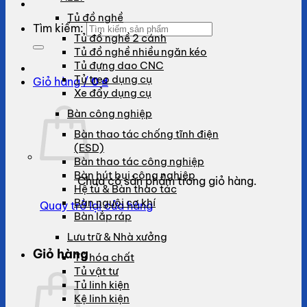
Tủ đồ nghề
Tìm kiếm:
Tủ đồ nghề 2 cánh
Tủ đồ nghề nhiều ngăn kéo
Tủ đựng dao CNC
Tủ treo dụng cụ
Giỏ hàng /
0
₫
Xe đẩy dụng cụ
Bàn công nghiệp
Bàn thao tác chống tĩnh điện
(ESD)
Bàn thao tác công nghiệp
Bàn hút bụi công nghiệp
Chưa có sản phẩm trong giỏ hàng.
Hệ tủ & Bàn thao tác
Bàn nguội cơ khí
Quay trở lại cửa hàng
Bàn lắp ráp
Lưu trữ & Nhà xưởng
Giỏ hàng
Tủ hóa chất
Tủ vật tư
Tủ linh kiện
Kệ linh kiện