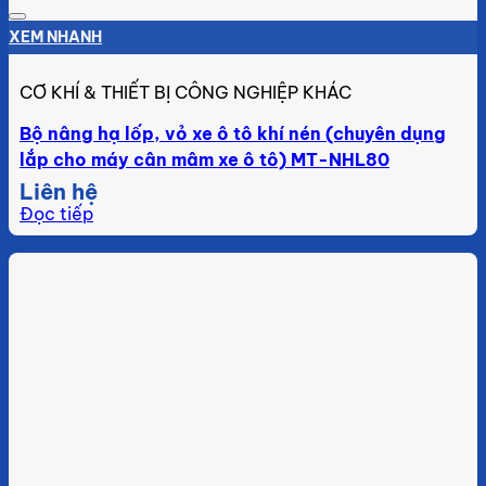
Add to wishlist
XEM NHANH
CƠ KHÍ & THIẾT BỊ CÔNG NGHIỆP KHÁC
Bộ nâng hạ lốp, vỏ xe ô tô khí nén (chuyên dụng
lắp cho máy cân mâm xe ô tô) MT-NHL80
Liên hệ
Đọc tiếp