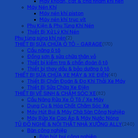
Máy khoan, cắt & chà nhám khí nén
Máy Nén Khí
Máy nén khí piston
Máy nén khí trục vít
Phụ Kiện & Phụ Tùng Khí Nén
Thiết Bị Xử Lý Khí Nén
Phụ tùng súng khí nén
(2)
THIẾT BỊ SỬA CHỮA Ô TÔ - GARAGE
(170)
Cầu nâng ô tô
Đồng sơn & sửa chữa thân vỏ
Thiết bị kiểm tra & chẩn đoán ô tô
Thiết bị thay dầu & bảo dưỡng ô tô
THIẾT BỊ SỬA CHỮA XE MÁY & XE ĐIỆN
(41)
Thiết Bị Chẩn Đoán & Đo Khí Thải Xe Máy
Thiết Bị Sửa Chữa Xe Điện
THIẾT BỊ VỆ SINH & CHĂM SÓC XE
(82)
Cầu Nâng Rửa Xe Ô Tô / Xe Máy
Dụng Cụ & Hóa Chất Chăm Sóc Xe
Máy Hút Bụi & Máy Chà Sàn Công Nghiệp
Máy Rửa Xe Cao Áp & Máy Nước Nóng
TỦ ĐỒ NGHỀ & NỘI THẤT NHÀ XƯỞNG ALLY
(240)
Bàn công nghiệp
Bàn hút bụi công nghiệp