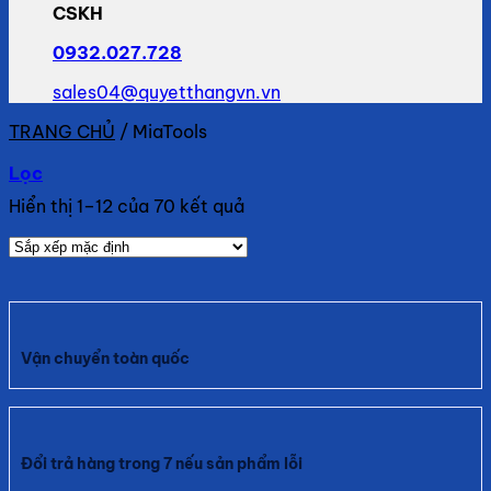
CSKH
0932.027.728
sales04@quyetthangvn.vn
TRANG CHỦ
/
MiaTools
Lọc
Hiển thị 1–12 của 70 kết quả
Vận chuyển toàn quốc
Đổi trả hàng trong 7 nếu sản phẩm lỗi