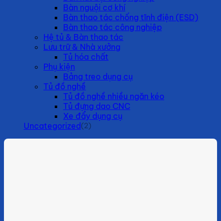
Bàn nguội cơ khí
Bàn thao tác chống tĩnh điện (ESD)
Bàn thao tác công nghiệp
Hệ tủ & Bàn thao tác
Lưu trữ & Nhà xưởng
Tủ hóa chất
Phụ kiện
Bảng treo dụng cụ
Tủ đồ nghề
Tủ đồ nghề nhiều ngăn kéo
Tủ đựng dao CNC
Xe đẩy dụng cụ
Uncategorized
(2)