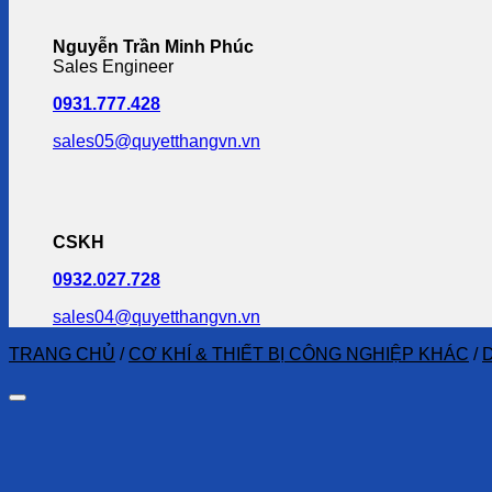
Nguyễn Trần Minh Phúc
Sales Engineer
0931.777.428
sales05@quyetthangvn.vn
CSKH
0932.027.728
sales04@quyetthangvn.vn
TRANG CHỦ
/
CƠ KHÍ & THIẾT BỊ CÔNG NGHIỆP KHÁC
/