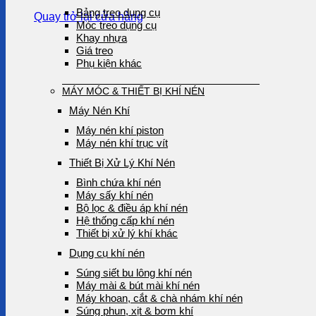
Bảng treo dụng cụ
Quay trở lại cửa hàng
Móc treo dụng cụ
Khay nhựa
Giá treo
Phụ kiện khác
MÁY MÓC & THIẾT BỊ KHÍ NÉN
Máy Nén Khí
Máy nén khí piston
Máy nén khí trục vít
Thiết Bị Xử Lý Khí Nén
Bình chứa khí nén
Máy sấy khí nén
Bộ lọc & điều áp khí nén
Hệ thống cấp khí nén
Thiết bị xử lý khí khác
Dụng cụ khí nén
Súng siết bu lông khí nén
Máy mài & bút mài khí nén
Máy khoan, cắt & chà nhám khí nén
Súng phun, xịt & bơm khí