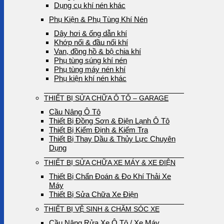
Dụng cụ khí nén khác
Phụ Kiện & Phụ Tùng Khí Nén
Dây hơi & ống dẫn khí
Khớp nối & đầu nối khí
Van, đồng hồ & bộ chia khí
Phụ tùng súng khí nén
Phụ tùng máy nén khí
Phụ kiện khí nén khác
THIẾT BỊ SỬA CHỮA Ô TÔ – GARAGE
Cầu Nâng Ô Tô
Thiết Bị Đồng Sơn & Điện Lạnh Ô Tô
Thiết Bị Kiểm Định & Kiểm Tra
Thiết Bị Thay Dầu & Thủy Lực Chuyên
Dụng
THIẾT BỊ SỬA CHỮA XE MÁY & XE ĐIỆN
Thiết Bị Chẩn Đoán & Đo Khí Thải Xe
Máy
Thiết Bị Sửa Chữa Xe Điện
THIẾT BỊ VỆ SINH & CHĂM SÓC XE
Cầu Nâng Rửa Xe Ô Tô / Xe Máy