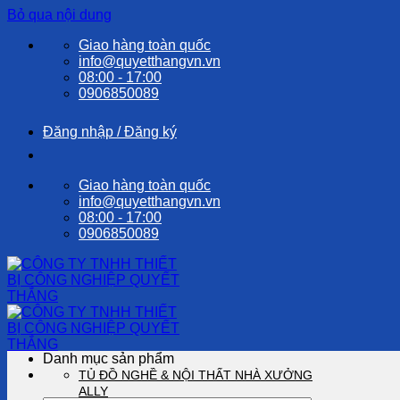
Bỏ qua nội dung
Giao hàng toàn quốc
info@quyetthangvn.vn
08:00 - 17:00
0906850089
Đăng nhập / Đăng ký
Giao hàng toàn quốc
info@quyetthangvn.vn
08:00 - 17:00
0906850089
Danh mục sản phẩm
TỦ ĐỒ NGHỀ & NỘI THẤT NHÀ XƯỞNG
ALLY