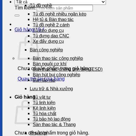
Tủ đồ nghề
Tìm kiếm:
Tủ đồ nghề nhiều ngăn kéo
Hệ tủ & Bàn thao tác
Tủ đồ nghề 2 cánh
Giỏ hàng /
0
₫
Tủ treo dụng cụ
Tủ đựng dao CNC
Xe đẩy dụng cụ
Bàn công nghiệp
Bàn thao tác công nghiệp
Bàn nguội cơ khí
Chưa có sản phẩm trong giỏ hàng.
Bàn thao tác chống tĩnh điện (ESD)
Bàn hút bụi công nghiệp
Quay trở lại cửa hàng
Bàn lắp ráp
Lưu trữ & Nhà xưởng
Giỏ hàng
Tủ vật tư
Tủ linh kiện
Kệ linh kiện
Tủ hóa chất
Tủ bảo hộ lao động
Sàn thao tác & Thang
Chưa có sản phẩm trong giỏ hàng.
Phụ kiện