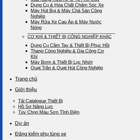
Dụng Cụ & Hóa Chất Chăm Sóc Xe
Máy Hút Bụi & Máy Chà Sàn Công
Nghiệp
Máy Rửa Xe Cao Áp & Máy Nước
Nóng
CƠ KHÍ & THIẾT BỊ CÔNG NGHIỆP KHÁC
Dụng Cụ Cầm Tay & Thiết Bị Phục Hồi
Thang Công Nghiệp & Gia Công Cơ
Khí
Máy Bơm & Thiết Bị Lọc Nhớt
Quạt Trần & Quạt Hút Công Nghiệp
Trang chủ
Giới thiệu
Tải Catalogue Thiết Bị
Hồ Sơ Năng Lực
Tùy Chọn Màu Sơn Tĩnh Điện
Dự án
Đăng kiểm phụ tùng xe