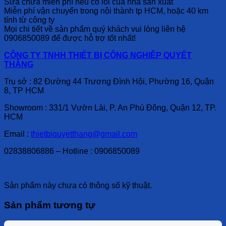
Sửa chữa miễn phí nếu có lỗi của nhà sản xuất
Miễn phí vận chuyển trong nội thành tp HCM, hoặc 40 km
tính từ công ty
Mọi chi tiết về sản phẩm quý khách vui lòng liên hệ
0906850089 để được hỗ trợ tốt nhất!
CÔNG TY TNHH THIẾT BỊ CÔNG NGHIỆP QUYẾT
THẮNG
Trụ sở : 82 Đường 44 Trương Đình Hội, Phường 16, Quận
8, TP HCM
Showroom : 331/1 Vườn Lài, P. An Phú Đông, Quận 12, TP.
HCM
Email :
thietbiquyetthang@gmail.com
02838806886 – Hotline : 0906850089
Sản phẩm này chưa có thông số kỹ thuật.
Sản phẩm tương tự