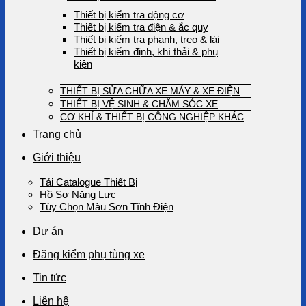
Thiết bị kiểm tra động cơ
Thiết bị kiểm tra điện & ắc quy
Thiết bị kiểm tra phanh, treo & lái
Thiết bị kiểm định, khí thải & phụ
kiện
THIẾT BỊ SỬA CHỮA XE MÁY & XE ĐIỆN
THIẾT BỊ VỆ SINH & CHĂM SÓC XE
CƠ KHÍ & THIẾT BỊ CÔNG NGHIỆP KHÁC
Trang chủ
Giới thiệu
Tải Catalogue Thiết Bị
Hồ Sơ Năng Lực
Tùy Chọn Màu Sơn Tĩnh Điện
Dự án
Đăng kiểm phụ tùng xe
Tin tức
Liên hệ