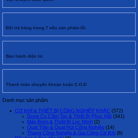
Đổi trả hàng trong 7 nếu sản phẩm lỗi
Bảo hành điện tử
Thanh toàn chuyển khoản hoặc C.O.D
Danh mục sản phẩm
CƠ KHÍ & THIẾT BỊ CÔNG NGHIỆP KHÁC
(372)
Dụng Cụ Cầm Tay & Thiết Bị Phục Hồi
(341)
Máy Bơm & Thiết Bị Lọc Nhớt
(2)
Quạt Trần & Quạt Hút Công Nghiệp
(14)
Thang Công Nghiệp & Gia Công Cơ Khí
(6)