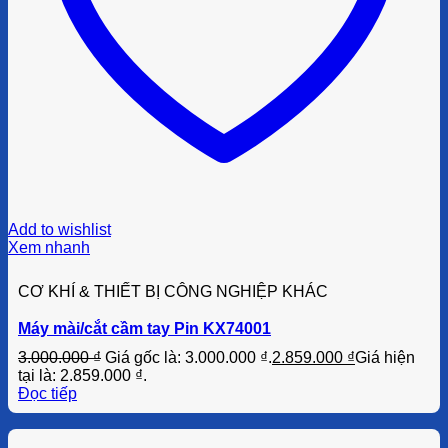
Add to wishlist
Xem nhanh
CƠ KHÍ & THIẾT BỊ CÔNG NGHIỆP KHÁC
Máy mài/cắt cầm tay Pin KX74001
3.000.000
₫
Giá gốc là: 3.000.000 ₫.
2.859.000
₫
Giá hiện
tại là: 2.859.000 ₫.
Đọc tiếp