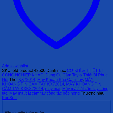
Add to wishlist
SKU:
old-product-42500
Danh mục:
CƠ KHÍ & THIẾT BỊ
CÔNG NGHIỆP KHÁC
,
Dụng Cụ Cầm Tay & Thiết Bị Phục
Hồi
Thẻ:
KX72014
,
Máy Khoan Búa Cầm Tay
,
MÁY
KHOANG PIN CẦM TAY KX72014
,
MÁY KHOANG PIN
CẦM TAY KXKX72014
,
may mai
,
Máy mài/cắt cầm tay công
tắc
,
Máy mài/cắt cầm tay công tắc bóp hông
Thương hiệu:
KonSun
Vận chuyển toàn quốc