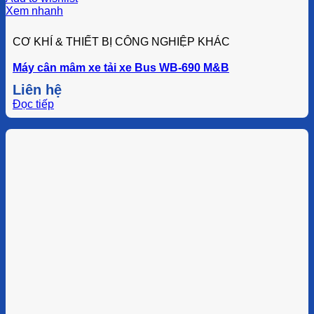
Xem nhanh
CƠ KHÍ & THIẾT BỊ CÔNG NGHIỆP KHÁC
Máy cân mâm xe tải xe Bus WB-690 M&B
Liên hệ
Đọc tiếp