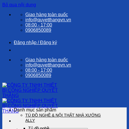
Bỏ qua nội dung
Giao hàng toàn quốc
info@quyetthangvn.vn
08:00 - 17:00
0906850089
Đăng nhập / Đăng ký
Giao hàng toàn quốc
info@quyetthangvn.vn
08:00 - 17:00
0906850089
Danh mục sản phẩm
TỦ ĐỒ NGHỀ & NỘI THẤT NHÀ XƯỞNG
ALLY
Tủ đồ nghề