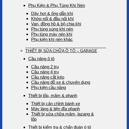
Phụ Kiện & Phụ Tùng Khí Nén
Dây hơi & ống dẫn khí
Khớp nối & đầu nối khí
Van, đồng hồ & bộ chia khí
Phụ tùng súng khí nén
Phụ tùng máy nén khí
Phụ kiện khí nén khác
THIẾT BỊ SỬA CHỮA Ô TÔ – GARAGE
Cầu nâng ô tô
Cầu nâng 2 trụ
Cầu nâng 4 trụ
Cầu nâng cắt kéo
Cầu nâng đỗ xe & chuyên dụng
Phụ kiện cầu nâng
Thiết bị lốp, mâm & phanh
Thiết bị cân chỉnh bánh xe
Máy láng & tiện đĩa phanh
Thiết bị sửa chữa mâm, lazang &
lốp
Thiết bị kiểm tra & chẩn đoán ô tô