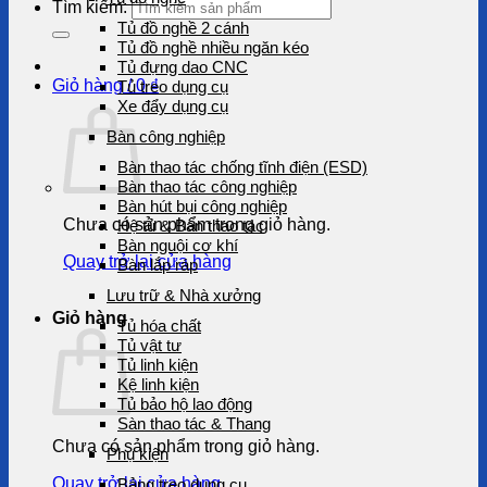
Tìm kiếm:
Tủ đồ nghề 2 cánh
Tủ đồ nghề nhiều ngăn kéo
Tủ đựng dao CNC
Giỏ hàng /
0
₫
Tủ treo dụng cụ
Xe đẩy dụng cụ
Bàn công nghiệp
Bàn thao tác chống tĩnh điện (ESD)
Bàn thao tác công nghiệp
Bàn hút bụi công nghiệp
Chưa có sản phẩm trong giỏ hàng.
Hệ tủ & Bàn thao tác
Bàn nguội cơ khí
Quay trở lại cửa hàng
Bàn lắp ráp
Lưu trữ & Nhà xưởng
Giỏ hàng
Tủ hóa chất
Tủ vật tư
Tủ linh kiện
Kệ linh kiện
Tủ bảo hộ lao động
Sàn thao tác & Thang
Chưa có sản phẩm trong giỏ hàng.
Phụ kiện
Quay trở lại cửa hàng
Bảng treo dụng cụ