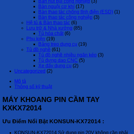
Bàn hút bụi công nghiệp
(3)
Bàn nguội cơ khí
(17)
Bàn thao tác chống tĩnh điện (ESD)
(1)
Bàn thao tác công nghiệp
(3)
Hệ tủ & Bàn thao tác
(6)
Lưu trữ & Nhà xưởng
(85)
Tủ hóa chất
(6)
Phụ kiện
(19)
Bảng treo dụng cụ
(19)
Tủ đồ nghề
(61)
Tủ đồ nghề nhiều ngăn kéo
(3)
Tủ đựng dao CNC
(5)
Xe đẩy dụng cụ
(2)
Uncategorized
(2)
Mô tả
Thông số kỹ thuật
MÁY KHOANG PIN CẦM TAY
KXKX72014
Ưu Điểm Nổi Bật KONSUN-KX72014 :
KONSUN-KX72014 Sử dụng pin 20V không cần phải