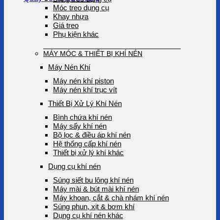
Móc treo dụng cụ
Khay nhựa
Giá treo
Phụ kiện khác
MÁY MÓC & THIẾT BỊ KHÍ NÉN
Máy Nén Khí
Máy nén khí piston
Máy nén khí trục vít
Thiết Bị Xử Lý Khí Nén
Bình chứa khí nén
Máy sấy khí nén
Bộ lọc & điều áp khí nén
Hệ thống cấp khí nén
Thiết bị xử lý khí khác
Dụng cụ khí nén
Súng siết bu lông khí nén
Máy mài & bút mài khí nén
Máy khoan, cắt & chà nhám khí nén
Súng phun, xịt & bơm khí
Dụng cụ khí nén khác