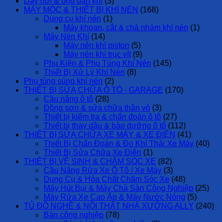
Dây hơi & ống dẫn khí
(3)
MÁY MÓC & THIẾT BỊ KHÍ NÉN
(168)
Dụng cụ khí nén
(1)
Máy khoan, cắt & chà nhám khí nén
(1)
Máy Nén Khí
(14)
Máy nén khí piston
(5)
Máy nén khí trục vít
(9)
Phụ Kiện & Phụ Tùng Khí Nén
(145)
Thiết Bị Xử Lý Khí Nén
(8)
Phụ tùng súng khí nén
(2)
THIẾT BỊ SỬA CHỮA Ô TÔ - GARAGE
(170)
Cầu nâng ô tô
(28)
Đồng sơn & sửa chữa thân vỏ
(3)
Thiết bị kiểm tra & chẩn đoán ô tô
(27)
Thiết bị thay dầu & bảo dưỡng ô tô
(112)
THIẾT BỊ SỬA CHỮA XE MÁY & XE ĐIỆN
(41)
Thiết Bị Chẩn Đoán & Đo Khí Thải Xe Máy
(40)
Thiết Bị Sửa Chữa Xe Điện
(1)
THIẾT BỊ VỆ SINH & CHĂM SÓC XE
(82)
Cầu Nâng Rửa Xe Ô Tô / Xe Máy
(3)
Dụng Cụ & Hóa Chất Chăm Sóc Xe
(48)
Máy Hút Bụi & Máy Chà Sàn Công Nghiệp
(25)
Máy Rửa Xe Cao Áp & Máy Nước Nóng
(5)
TỦ ĐỒ NGHỀ & NỘI THẤT NHÀ XƯỞNG ALLY
(240)
Bàn công nghiệp
(78)