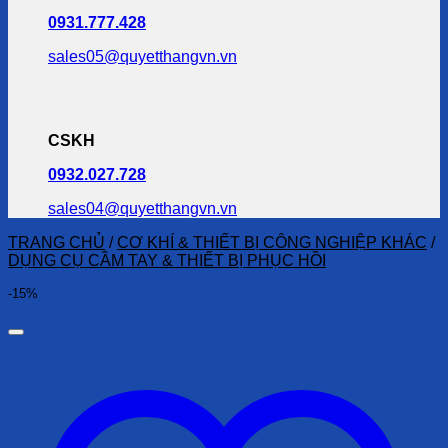
0931.777.428
sales05@quyetthangvn.vn
CSKH
0932.027.728
sales04@quyetthangvn.vn
TRANG CHỦ
/
CƠ KHÍ & THIẾT BỊ CÔNG NGHIỆP KHÁC
/
DỤNG CỤ CẦM TAY & THIẾT BỊ PHỤC HỒI
-15%