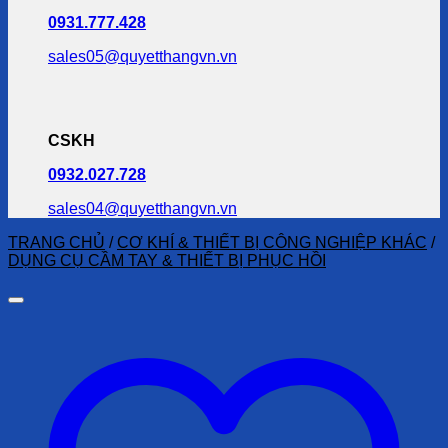
0931.777.428
sales05@quyetthangvn.vn
CSKH
0932.027.728
sales04@quyetthangvn.vn
TRANG CHỦ
/
CƠ KHÍ & THIẾT BỊ CÔNG NGHIỆP KHÁC
/
DỤNG CỤ CẦM TAY & THIẾT BỊ PHỤC HỒI