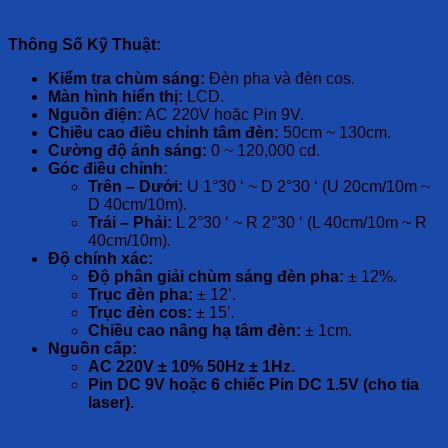
Liên hệ
Thông Số Kỹ Thuật:
Kiểm tra chùm sáng:
Đèn pha và đèn cos.
Màn hình hiển thị:
LCD.
Nguồn điện:
AC 220V hoặc Pin 9V.
Chiều cao điều chỉnh tâm đèn:
50cm ~ 130cm.
Cường độ ánh sáng:
0 ~ 120,000 cd.
Góc điều chỉnh:
Trên – Dưới:
U 1°30 ‘ ~ D 2°30 ‘ (U 20cm/10m ~
D 40cm/10m).
Trái – Phải:
L 2°30 ‘ ~ R 2°30 ‘ (L 40cm/10m ~ R
40cm/10m).
Độ chính xác:
Độ phân giải chùm sáng đèn pha:
± 12%.
Trục đèn pha:
± 12’.
Trục đèn cos:
± 15’.
Chiều cao nâng hạ tâm đèn:
± 1cm.
Nguồn cấp:
AC 220V ± 10% 50Hz ± 1Hz.
Pin DC 9V hoặc 6 chiếc Pin DC 1.5V (cho tia
laser).