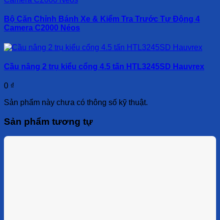
Bộ Căn Chỉnh Bánh Xe & Kiểm Tra Trước Tự Động 4
Camera C2000 Néos
Cầu nâng 2 trụ kiểu cổng 4.5 tấn HTL3245SD Hauvrex
0
₫
Sản phẩm này chưa có thông số kỹ thuật.
Sản phẩm tương tự