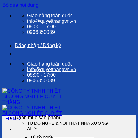
Bỏ qua nội dung
Giao hàng toàn quốc
info@quyetthangvn.vn
08:00 - 17:00
0906850089
Đăng nhập / Đăng ký
Giao hàng toàn quốc
info@quyetthangvn.vn
08:00 - 17:00
0906850089
Danh mục sản phẩm
TỦ ĐỒ NGHỀ & NỘI THẤT NHÀ XƯỞNG
ALLY
Tủ đồ nghề