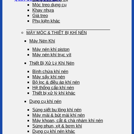
Móc treo dụng cụ
Khay nhựa
Giá treo
Phụ kiện khác
MÁY MÓC & THIẾT BỊ KHÍ NÉN
Máy Nén Khí
Máy nén khí piston
Máy nén khí trục vít
Thiết Bị Xử Lý Khí Nén
Bình chứa khí nén
Máy sấy khí nén
Bộ lọc & điều áp khí nén
Hệ thống cấp khí nén
Thiết bị xử lý khí khác
Dụng cụ khí nén
Súng siết bu lông khí nén
Máy mài & bút mài khí nén
Máy khoan, cắt & chà nhám khí nén
Súng phun, xịt & bơm khí
Dụng cụ khí nén khác