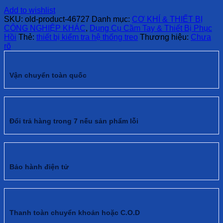
Add to wishlist
SKU:
old-product-46727
Danh mục:
CƠ KHÍ & THIẾT BỊ
CÔNG NGHIỆP KHÁC
,
Dụng Cụ Cầm Tay & Thiết Bị Phục
Hồi
Thẻ:
thiết bị kiểm tra hệ thống treo
Thương hiệu:
Chưa
rõ
Vận chuyển toàn quốc
Đổi trả hàng trong 7 nếu sản phẩm lỗi
Bảo hành điện tử
Thanh toàn chuyển khoản hoặc C.O.D