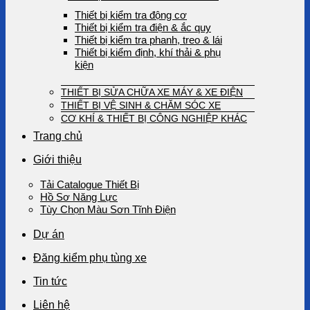
Thiết bị kiểm tra động cơ
Thiết bị kiểm tra điện & ắc quy
Thiết bị kiểm tra phanh, treo & lái
Thiết bị kiểm định, khí thải & phụ
kiện
THIẾT BỊ SỬA CHỮA XE MÁY & XE ĐIỆN
THIẾT BỊ VỆ SINH & CHĂM SÓC XE
CƠ KHÍ & THIẾT BỊ CÔNG NGHIỆP KHÁC
Trang chủ
Giới thiệu
Tải Catalogue Thiết Bị
Hồ Sơ Năng Lực
Tùy Chọn Màu Sơn Tĩnh Điện
Dự án
Đăng kiểm phụ tùng xe
Tin tức
Liên hệ