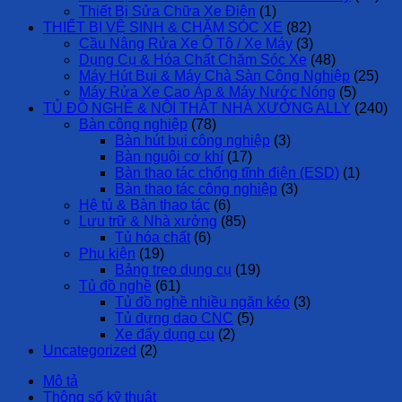
Thiết Bị Sửa Chữa Xe Điện
(1)
THIẾT BỊ VỆ SINH & CHĂM SÓC XE
(82)
Cầu Nâng Rửa Xe Ô Tô / Xe Máy
(3)
Dụng Cụ & Hóa Chất Chăm Sóc Xe
(48)
Máy Hút Bụi & Máy Chà Sàn Công Nghiệp
(25)
Máy Rửa Xe Cao Áp & Máy Nước Nóng
(5)
TỦ ĐỒ NGHỀ & NỘI THẤT NHÀ XƯỞNG ALLY
(240)
Bàn công nghiệp
(78)
Bàn hút bụi công nghiệp
(3)
Bàn nguội cơ khí
(17)
Bàn thao tác chống tĩnh điện (ESD)
(1)
Bàn thao tác công nghiệp
(3)
Hệ tủ & Bàn thao tác
(6)
Lưu trữ & Nhà xưởng
(85)
Tủ hóa chất
(6)
Phụ kiện
(19)
Bảng treo dụng cụ
(19)
Tủ đồ nghề
(61)
Tủ đồ nghề nhiều ngăn kéo
(3)
Tủ đựng dao CNC
(5)
Xe đẩy dụng cụ
(2)
Uncategorized
(2)
Mô tả
Thông số kỹ thuật