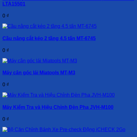
LTA15501
0
₫
Cầu nâng cắt kéo 2 tầng 4.5 tấn MT-6745
0
₫
Máy cân góc lái Miatools MT-M3
0
₫
Máy Kiểm Tra và Hiệu Chỉnh Đèn Pha JVH-M100
0
₫