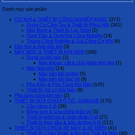
Danh mục sản phẩm
CƠ KHÍ & THIẾT BỊ CÔNG NGHIỆP KHÁC
(372)
Dụng Cụ Cầm Tay & Thiết Bị Phục Hồi
(341)
Máy Bơm & Thiết Bị Lọc Nhớt
(2)
Quạt Trần & Quạt Hút Công Nghiệp
(14)
Thang Công Nghiệp & Gia Công Cơ Khí
(6)
Dây hơi & ống dẫn khí
(3)
MÁY MÓC & THIẾT BỊ KHÍ NÉN
(168)
Dụng cụ khí nén
(1)
Máy khoan, cắt & chà nhám khí nén
(1)
Máy Nén Khí
(14)
Máy nén khí piston
(5)
Máy nén khí trục vít
(9)
Phụ Kiện & Phụ Tùng Khí Nén
(145)
Thiết Bị Xử Lý Khí Nén
(8)
Phụ tùng súng khí nén
(2)
THIẾT BỊ SỬA CHỮA Ô TÔ - GARAGE
(170)
Cầu nâng ô tô
(28)
Đồng sơn & sửa chữa thân vỏ
(3)
Thiết bị kiểm tra & chẩn đoán ô tô
(27)
Thiết bị thay dầu & bảo dưỡng ô tô
(112)
THIẾT BỊ SỬA CHỮA XE MÁY & XE ĐIỆN
(41)
Thiết Bị Chẩn Đoán & Đo Khí Thải Xe Máy
(40)