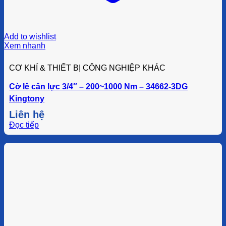
Add to wishlist
Xem nhanh
CƠ KHÍ & THIẾT BỊ CÔNG NGHIỆP KHÁC
Cờ lê cân lực 3/4″ – 200~1000 Nm – 34662-3DG
Kingtony
Liên hệ
Đọc tiếp