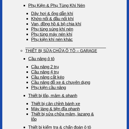
Phụ Kiện & Phụ Tùng Khí Nén
Dây hơi & ống dẫn khí
Khớp nối & đầu nối khí
Van, đồng hồ & bộ chia khí
Phụ tùng súng khí nén
Phụ tùng máy nén khí
Phụ kiện khí nén khác
THIẾT BỊ SỬA CHỮA Ô TÔ – GARAGE
Cầu nâng ô tô
Cầu nâng 2 trụ
Cầu nâng 4 trụ
Cầu nâng cắt kéo
Cầu nâng đỗ xe & chuyên dụng
Phụ kiện cầu nâng
Thiết bị lốp, mâm & phanh
Thiết bị cân chỉnh bánh xe
Máy láng & tiện đĩa phanh
Thiết bị sửa chữa mâm, lazang &
lốp
Thiết bị kiểm tra & chẩn đoán ô tô