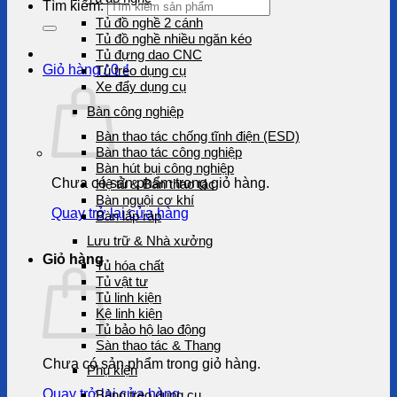
Tìm kiếm:
Tủ đồ nghề 2 cánh
Tủ đồ nghề nhiều ngăn kéo
Tủ đựng dao CNC
Giỏ hàng /
0
₫
Tủ treo dụng cụ
Xe đẩy dụng cụ
Bàn công nghiệp
Bàn thao tác chống tĩnh điện (ESD)
Bàn thao tác công nghiệp
Bàn hút bụi công nghiệp
Chưa có sản phẩm trong giỏ hàng.
Hệ tủ & Bàn thao tác
Bàn nguội cơ khí
Quay trở lại cửa hàng
Bàn lắp ráp
Lưu trữ & Nhà xưởng
Giỏ hàng
Tủ hóa chất
Tủ vật tư
Tủ linh kiện
Kệ linh kiện
Tủ bảo hộ lao động
Sàn thao tác & Thang
Chưa có sản phẩm trong giỏ hàng.
Phụ kiện
Quay trở lại cửa hàng
Bảng treo dụng cụ