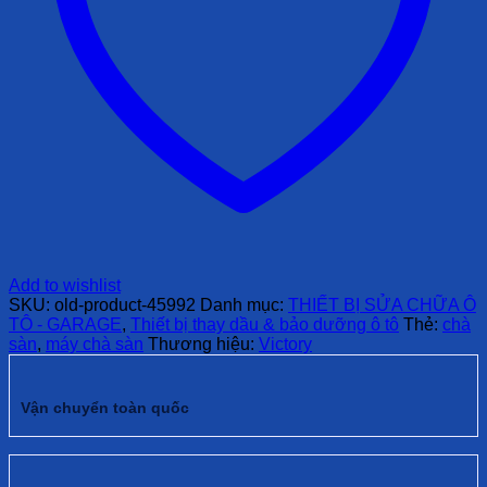
Add to wishlist
SKU:
old-product-45992
Danh mục:
THIẾT BỊ SỬA CHỮA Ô
TÔ - GARAGE
,
Thiết bị thay dầu & bảo dưỡng ô tô
Thẻ:
chà
sàn
,
máy chà sàn
Thương hiệu:
Victory
Vận chuyển toàn quốc