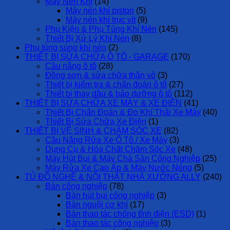
Máy Nén Khí
(14)
Máy nén khí piston
(5)
Máy nén khí trục vít
(9)
Phụ Kiện & Phụ Tùng Khí Nén
(145)
Thiết Bị Xử Lý Khí Nén
(8)
Phụ tùng súng khí nén
(2)
THIẾT BỊ SỬA CHỮA Ô TÔ - GARAGE
(170)
Cầu nâng ô tô
(28)
Đồng sơn & sửa chữa thân vỏ
(3)
Thiết bị kiểm tra & chẩn đoán ô tô
(27)
Thiết bị thay dầu & bảo dưỡng ô tô
(112)
THIẾT BỊ SỬA CHỮA XE MÁY & XE ĐIỆN
(41)
Thiết Bị Chẩn Đoán & Đo Khí Thải Xe Máy
(40)
Thiết Bị Sửa Chữa Xe Điện
(1)
THIẾT BỊ VỆ SINH & CHĂM SÓC XE
(82)
Cầu Nâng Rửa Xe Ô Tô / Xe Máy
(3)
Dụng Cụ & Hóa Chất Chăm Sóc Xe
(48)
Máy Hút Bụi & Máy Chà Sàn Công Nghiệp
(25)
Máy Rửa Xe Cao Áp & Máy Nước Nóng
(5)
TỦ ĐỒ NGHỀ & NỘI THẤT NHÀ XƯỞNG ALLY
(240)
Bàn công nghiệp
(78)
Bàn hút bụi công nghiệp
(3)
Bàn nguội cơ khí
(17)
Bàn thao tác chống tĩnh điện (ESD)
(1)
Bàn thao tác công nghiệp
(3)