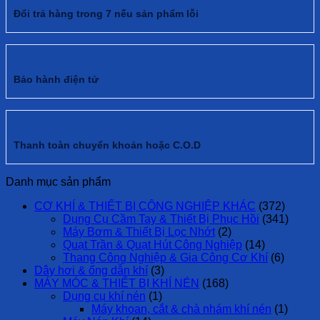
Đổi trả hàng trong 7 nếu sản phẩm lỗi
Bảo hành điện tử
Thanh toàn chuyển khoản hoặc C.O.D
Danh mục sản phẩm
CƠ KHÍ & THIẾT BỊ CÔNG NGHIỆP KHÁC
(372)
Dụng Cụ Cầm Tay & Thiết Bị Phục Hồi
(341)
Máy Bơm & Thiết Bị Lọc Nhớt
(2)
Quạt Trần & Quạt Hút Công Nghiệp
(14)
Thang Công Nghiệp & Gia Công Cơ Khí
(6)
Dây hơi & ống dẫn khí
(3)
MÁY MÓC & THIẾT BỊ KHÍ NÉN
(168)
Dụng cụ khí nén
(1)
Máy khoan, cắt & chà nhám khí nén
(1)