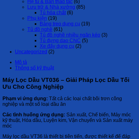
Hệ tủ & Bàn thao tác
(6)
Lưu trữ & Nhà xưởng
(85)
Tủ hóa chất
(6)
Phụ kiện
(19)
Bảng treo dụng cụ
(19)
Tủ đồ nghề
(61)
Tủ đồ nghề nhiều ngăn kéo
(3)
Tủ đựng dao CNC
(5)
Xe đẩy dụng cụ
(2)
Uncategorized
(2)
Mô tả
Thông số kỹ thuật
Máy Lọc Dầu VT036 – Giải Pháp Lọc Dầu Tối
Ưu Cho Công Nghiệp
Phạm vi ứng dụng:
Tất cả các loại chất bôi trơn công
nghiệp và một số loại dầu ăn
Các tình huống ứng dụng:
Sản xuất, Chế biến, Máy móc
kỹ thuật, Hóa dầu, Luyện kim, Vận chuyển và Sản xuất máy
móc
Máy lọc dầu VT36 là thiết bị tiên tiến, được thiết kế để đáp