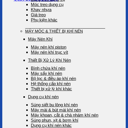
Móc treo dụng cụ
Khay nhựa
Giá treo
Phụ kiện khác
MÁY MÓC & THIẾT BỊ KHÍ NÉN
Máy Nén Khí
Máy nén khí piston
Máy nén khí trục vít
Thiết Bị Xử Lý Khí Nén
Bình chứa khí nén
Máy sấy khí nén
Bộ lọc & điều áp khí nén
Hệ thống cấp khí nén
Thiết bị xử lý khí khác
Dụng cụ khí nén
Súng siết bu lông khí nén
Máy mài & bút mài khí nén
Máy khoan, cắt & chà nhám khí nén
Súng phun, xịt & bơm khí
Dụng cụ khí nén khác