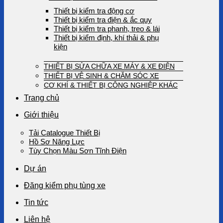
Thiết bị kiểm tra động cơ
Thiết bị kiểm tra điện & ắc quy
Thiết bị kiểm tra phanh, treo & lái
Thiết bị kiểm định, khí thải & phụ
kiện
THIẾT BỊ SỬA CHỮA XE MÁY & XE ĐIỆN
THIẾT BỊ VỆ SINH & CHĂM SÓC XE
CƠ KHÍ & THIẾT BỊ CÔNG NGHIỆP KHÁC
Trang chủ
Giới thiệu
Tải Catalogue Thiết Bị
Hồ Sơ Năng Lực
Tùy Chọn Màu Sơn Tĩnh Điện
Dự án
Đăng kiểm phụ tùng xe
Tin tức
Liên hệ