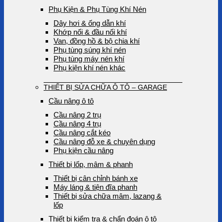
Phụ Kiện & Phụ Tùng Khí Nén
Dây hơi & ống dẫn khí
Khớp nối & đầu nối khí
Van, đồng hồ & bộ chia khí
Phụ tùng súng khí nén
Phụ tùng máy nén khí
Phụ kiện khí nén khác
THIẾT BỊ SỬA CHỮA Ô TÔ – GARAGE
Cầu nâng ô tô
Cầu nâng 2 trụ
Cầu nâng 4 trụ
Cầu nâng cắt kéo
Cầu nâng đỗ xe & chuyên dụng
Phụ kiện cầu nâng
Thiết bị lốp, mâm & phanh
Thiết bị cân chỉnh bánh xe
Máy láng & tiện đĩa phanh
Thiết bị sửa chữa mâm, lazang &
lốp
Thiết bị kiểm tra & chẩn đoán ô tô