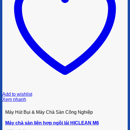
Add to wishlist
Xem nhanh
Máy Hút Bụi & Máy Chà Sàn Công Nghiệp
Máy chà sàn liên hợp ngồi lái HICLEAN M6