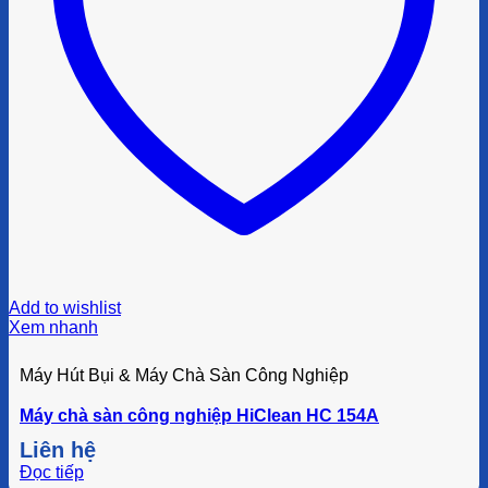
Add to wishlist
Xem nhanh
Máy Hút Bụi & Máy Chà Sàn Công Nghiệp
Máy chà sàn công nghiệp HiClean HC 154A
Liên hệ
Đọc tiếp