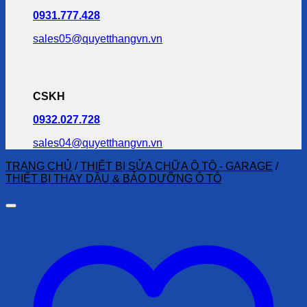
0931.777.428
sales05@quyetthangvn.vn
CSKH
0932.027.728
sales04@quyetthangvn.vn
TRANG CHỦ
/
THIẾT BỊ SỬA CHỮA Ô TÔ - GARAGE
/
THIẾT BỊ THAY DẦU & BẢO DƯỠNG Ô TÔ