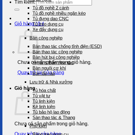
Tìm kiếm:
Tủ đồ nghề 2 cánh
Tủ đồ nghề nhiều ngăn kéo
Tủ đựng dao CNC
Giỏ hàng /
0
₫
Tủ treo dụng cụ
Xe đẩy dụng cụ
Bàn công nghiệp
Bàn thao tác chống tĩnh điện (ESD)
Bàn thao tác công nghiệp
Bàn hút bụi công nghiệp
Chưa có sản phẩm trong giỏ hàng.
Hệ tủ & Bàn thao tác
Bàn nguội cơ khí
Quay trở lại cửa hàng
Bàn lắp ráp
Lưu trữ & Nhà xưởng
Giỏ hàng
Tủ hóa chất
Tủ vật tư
Tủ linh kiện
Kệ linh kiện
Tủ bảo hộ lao động
Sàn thao tác & Thang
Chưa có sản phẩm trong giỏ hàng.
Phụ kiện
Quay trở lại cửa hàng
Bảng treo dụng cụ