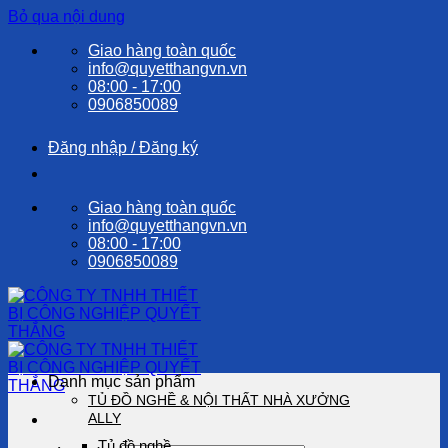
Bỏ qua nội dung
Giao hàng toàn quốc
info@quyetthangvn.vn
08:00 - 17:00
0906850089
Đăng nhập / Đăng ký
Giao hàng toàn quốc
info@quyetthangvn.vn
08:00 - 17:00
0906850089
Danh mục sản phẩm
TỦ ĐỒ NGHỀ & NỘI THẤT NHÀ XƯỞNG
ALLY
Tủ đồ nghề