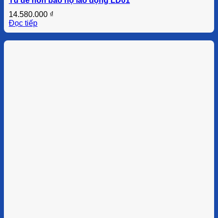
Tủ để nón bảo hộ lao động LD01
14.580.000
₫
Đọc tiếp