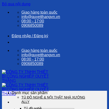
Bỏ qua nội dung
Giao hàng toàn quốc
info@quyetthangvn.vn
08:00 - 17:00
0906850089
Đăng nhập / Đăng ký
Giao hàng toàn quốc
info@quyetthangvn.vn
08:00 - 17:00
0906850089
Danh mục sản phẩm
TỦ ĐỒ NGHỀ & NỘI THẤT NHÀ XƯỞNG
ALLY
Tủ đồ nghề