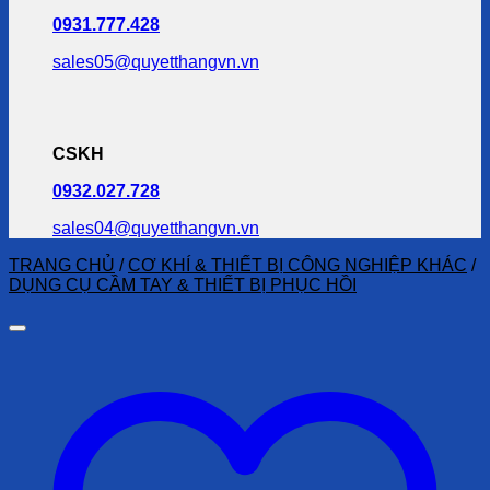
0931.777.428
sales05@quyetthangvn.vn
CSKH
0932.027.728
sales04@quyetthangvn.vn
TRANG CHỦ
/
CƠ KHÍ & THIẾT BỊ CÔNG NGHIỆP KHÁC
/
DỤNG CỤ CẦM TAY & THIẾT BỊ PHỤC HỒI