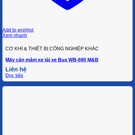
Add to wishlist
Xem nhanh
CƠ KHÍ & THIẾT BỊ CÔNG NGHIỆP KHÁC
Máy cân mâm xe tải xe Bus WB-690 M&B
Liên hệ
Đọc tiếp