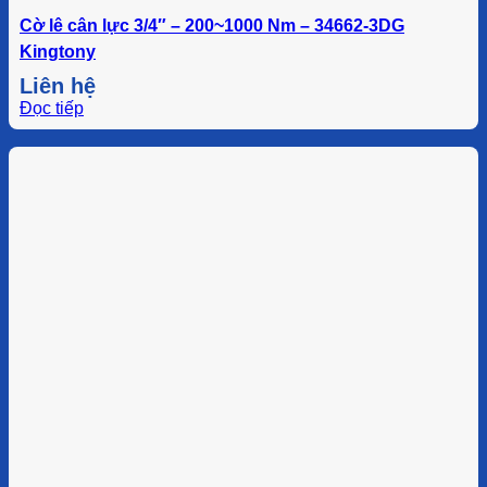
Cờ lê cân lực 3/4″ – 200~1000 Nm – 34662-3DG
Kingtony
Liên hệ
Đọc tiếp