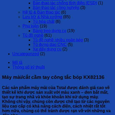
Bàn thao tác chống tĩnh điện (ESD)
(1)
Bàn thao tác công nghiệp
(3)
Hệ tủ & Bàn thao tác
(6)
Lưu trữ & Nhà xưởng
(85)
Tủ hóa chất
(6)
Phụ kiện
(19)
Bảng treo dụng cụ
(19)
Tủ đồ nghề
(61)
Tủ đồ nghề nhiều ngăn kéo
(3)
Tủ đựng dao CNC
(5)
Xe đẩy dụng cụ
(2)
Uncategorized
(2)
Mô tả
Thông số kỹ thuật
Máy mài/cắt cầm tay công tắc bóp KX82136
Các sản phẩm máy mài của Total được đánh giá cao về
thiết kế khi được sản xuất với màu xanh – đen bắt mắt,
tạo sự trang nhã và khỏe khoắn khi sử dụng máy.
Không chỉ vậy, chúng còn được chế tạo từ các nguyên
liệu cao cấp có khả năng cách điện, cách nhiệt rất tốt
hơn nữa, chúng có thể tránh được rạn vỡ với những va