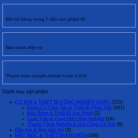
Đổi trả hàng trong 7 nếu sản phẩm lỗi
Bảo hành điện tử
Thanh toàn chuyển khoản hoặc C.O.D
Danh mục sản phẩm
CƠ KHÍ & THIẾT BỊ CÔNG NGHIỆP KHÁC
(372)
Dụng Cụ Cầm Tay & Thiết Bị Phục Hồi
(341)
Máy Bơm & Thiết Bị Lọc Nhớt
(2)
Quạt Trần & Quạt Hút Công Nghiệp
(14)
Thang Công Nghiệp & Gia Công Cơ Khí
(6)
Dây hơi & ống dẫn khí
(3)
MÁY MÓC & THIẾT BỊ KHÍ NÉN
(168)