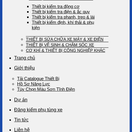
Thiết bị kiểm tra động cơ
Thiết bị kiểm tra điện & ắc quy
Thiết bị kiểm tra phanh, treo & lái
Thiết bị kiểm định, khí thải & phụ
kiện
THIẾT BỊ SỬA CHỮA XE MÁY & XE ĐIỆN
THIẾT BỊ VỆ SINH & CHĂM SÓC XE
CƠ KHÍ & THIẾT BỊ CÔNG NGHIỆP KHÁC
Trang chủ
Giới thiệu
Tải Catalogue Thiết Bị
Hồ Sơ Năng Lực
Tùy Chọn Màu Sơn Tĩnh Điện
Dự án
Đăng kiểm phụ tùng xe
Tin tức
Liên hệ