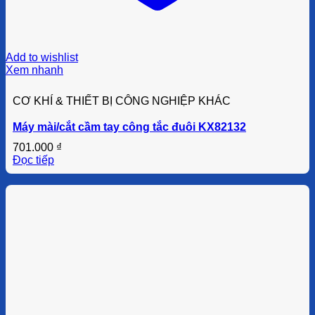
Add to wishlist
Xem nhanh
CƠ KHÍ & THIẾT BỊ CÔNG NGHIỆP KHÁC
Máy mài/cắt cầm tay công tắc đuôi KX82132
701.000
₫
Đọc tiếp