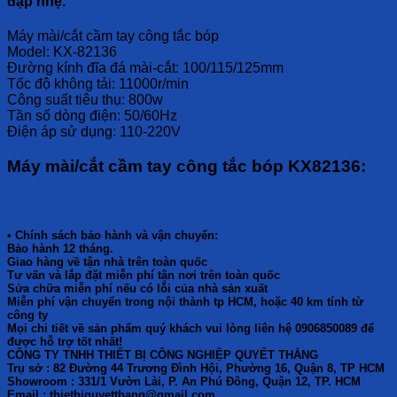
đập nhẹ.
Máy mài/cắt cầm tay công tắc bóp
Model: KX-82136
Đường kính đĩa đá mài-cắt: 100/115/125mm
Tốc độ không tải: 11000r/min
Công suất tiêu thụ: 800w
Tần số dòng điện: 50/60Hz
Điện áp sử dụng: 110-220V
Máy mài/cắt cầm tay công tắc bóp KX82136:
• Chính sách bảo hành và vận chuyển:
Bảo hành 12 tháng.
Giao hàng về tận nhà trên toàn quốc
Tư vấn và lắp đặt miễn phí tận nơi trên toàn quốc
Sửa chữa miễn phí nếu có lỗi của nhà sản xuất
Miễn phí vận chuyển trong nội thành tp HCM, hoặc 40 km tính từ
công ty
Mọi chi tiết về sản phẩm quý khách vui lòng liên hệ 0906850089 để
được hỗ trợ tốt nhất!
CÔNG TY TNHH THIẾT BỊ CÔNG NGHIỆP QUYẾT THẮNG
Trụ sở : 82 Đường 44 Trương Đình Hội, Phường 16, Quận 8, TP HCM
Showroom : 331/1 Vườn Lài, P. An Phú Đông, Quận 12, TP. HCM
Email : thietbiquyetthang@gmail.com