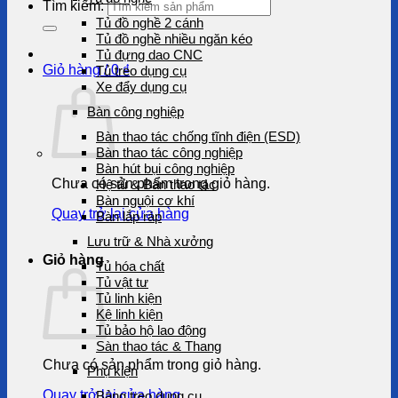
Tìm kiếm:
Tủ đồ nghề 2 cánh
Tủ đồ nghề nhiều ngăn kéo
Tủ đựng dao CNC
Giỏ hàng /
0
₫
Tủ treo dụng cụ
Xe đẩy dụng cụ
Bàn công nghiệp
Bàn thao tác chống tĩnh điện (ESD)
Bàn thao tác công nghiệp
Bàn hút bụi công nghiệp
Chưa có sản phẩm trong giỏ hàng.
Hệ tủ & Bàn thao tác
Bàn nguội cơ khí
Quay trở lại cửa hàng
Bàn lắp ráp
Lưu trữ & Nhà xưởng
Giỏ hàng
Tủ hóa chất
Tủ vật tư
Tủ linh kiện
Kệ linh kiện
Tủ bảo hộ lao động
Sàn thao tác & Thang
Chưa có sản phẩm trong giỏ hàng.
Phụ kiện
Quay trở lại cửa hàng
Bảng treo dụng cụ