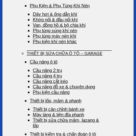
Phụ Kiện & Phụ Tùng Khí Nén
Dây hơi & ống dẫn khí
Khớp nối & đầu nối khí
Van, đồng hồ & bộ chia khí
Phụ tùng súng khí nén
Phụ tùng máy nén khí
Phụ kiện khí nén khác
THIẾT BỊ SỬA CHỮA Ô TÔ – GARAGE
Cầu nâng ô tô
Cầu nâng 2 trụ
Cầu nâng 4 trụ
Cầu nâng cắt kéo
Cầu nâng đỗ xe & chuyên dụng
Phụ kiện cầu nâng
Thiết bị lốp, mâm & phanh
Thiết bị cân chỉnh bánh xe
Máy láng & tiện đĩa phanh
Thiết bị sửa chữa mâm, lazang &
lốp
Thiết bị kiểm tra & chẩn đoán ô tô