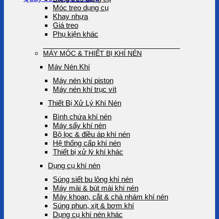
Móc treo dụng cụ
Khay nhựa
Giá treo
Phụ kiện khác
MÁY MÓC & THIẾT BỊ KHÍ NÉN
Máy Nén Khí
Máy nén khí piston
Máy nén khí trục vít
Thiết Bị Xử Lý Khí Nén
Bình chứa khí nén
Máy sấy khí nén
Bộ lọc & điều áp khí nén
Hệ thống cấp khí nén
Thiết bị xử lý khí khác
Dụng cụ khí nén
Súng siết bu lông khí nén
Máy mài & bút mài khí nén
Máy khoan, cắt & chà nhám khí nén
Súng phun, xịt & bơm khí
Dụng cụ khí nén khác