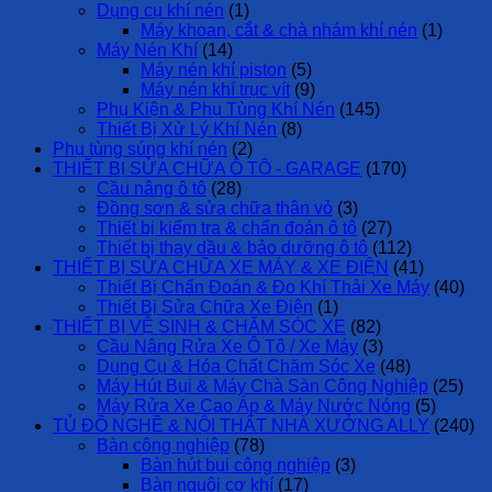
Dụng cụ khí nén
(1)
Máy khoan, cắt & chà nhám khí nén
(1)
Máy Nén Khí
(14)
Máy nén khí piston
(5)
Máy nén khí trục vít
(9)
Phụ Kiện & Phụ Tùng Khí Nén
(145)
Thiết Bị Xử Lý Khí Nén
(8)
Phụ tùng súng khí nén
(2)
THIẾT BỊ SỬA CHỮA Ô TÔ - GARAGE
(170)
Cầu nâng ô tô
(28)
Đồng sơn & sửa chữa thân vỏ
(3)
Thiết bị kiểm tra & chẩn đoán ô tô
(27)
Thiết bị thay dầu & bảo dưỡng ô tô
(112)
THIẾT BỊ SỬA CHỮA XE MÁY & XE ĐIỆN
(41)
Thiết Bị Chẩn Đoán & Đo Khí Thải Xe Máy
(40)
Thiết Bị Sửa Chữa Xe Điện
(1)
THIẾT BỊ VỆ SINH & CHĂM SÓC XE
(82)
Cầu Nâng Rửa Xe Ô Tô / Xe Máy
(3)
Dụng Cụ & Hóa Chất Chăm Sóc Xe
(48)
Máy Hút Bụi & Máy Chà Sàn Công Nghiệp
(25)
Máy Rửa Xe Cao Áp & Máy Nước Nóng
(5)
TỦ ĐỒ NGHỀ & NỘI THẤT NHÀ XƯỞNG ALLY
(240)
Bàn công nghiệp
(78)
Bàn hút bụi công nghiệp
(3)
Bàn nguội cơ khí
(17)