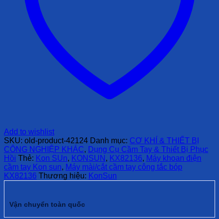
Add to wishlist
SKU:
old-product-42124
Danh mục:
CƠ KHÍ & THIẾT BỊ
CÔNG NGHIỆP KHÁC
,
Dụng Cụ Cầm Tay & Thiết Bị Phục
Hồi
Thẻ:
Kon SUn
,
KONSUN
,
KX82136
,
Máy khoan điện
cầm tay Kon sun
,
Máy mài/cắt cầm tay công tắc bóp
KX82136
Thương hiệu:
KonSun
Vận chuyển toàn quốc