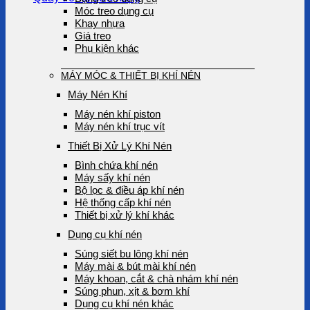
Móc treo dụng cụ
Khay nhựa
Giá treo
Phụ kiện khác
MÁY MÓC & THIẾT BỊ KHÍ NÉN
Máy Nén Khí
Máy nén khí piston
Máy nén khí trục vít
Thiết Bị Xử Lý Khí Nén
Bình chứa khí nén
Máy sấy khí nén
Bộ lọc & điều áp khí nén
Hệ thống cấp khí nén
Thiết bị xử lý khí khác
Dụng cụ khí nén
Súng siết bu lông khí nén
Máy mài & bút mài khí nén
Máy khoan, cắt & chà nhám khí nén
Súng phun, xịt & bơm khí
Dụng cụ khí nén khác