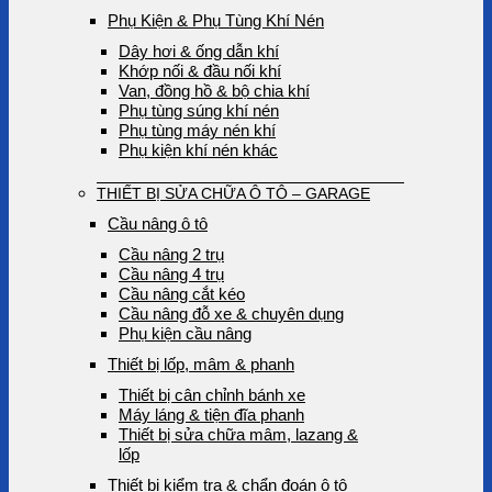
Phụ Kiện & Phụ Tùng Khí Nén
Dây hơi & ống dẫn khí
Khớp nối & đầu nối khí
Van, đồng hồ & bộ chia khí
Phụ tùng súng khí nén
Phụ tùng máy nén khí
Phụ kiện khí nén khác
THIẾT BỊ SỬA CHỮA Ô TÔ – GARAGE
Cầu nâng ô tô
Cầu nâng 2 trụ
Cầu nâng 4 trụ
Cầu nâng cắt kéo
Cầu nâng đỗ xe & chuyên dụng
Phụ kiện cầu nâng
Thiết bị lốp, mâm & phanh
Thiết bị cân chỉnh bánh xe
Máy láng & tiện đĩa phanh
Thiết bị sửa chữa mâm, lazang &
lốp
Thiết bị kiểm tra & chẩn đoán ô tô