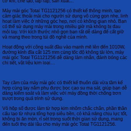
cơ khí, chế tạo, lắp ráp, sản xuất…
Máy mài góc Total TG1121256 có thiết kế thông minh, tạo
cảm giác thoải mái cho người sử dụng vô cùng gọn nhẹ, linh
hoạt làm việc ở những góc hẹp, nơi có không gian nhỏ. Bạn
có thể sử dụng máy mài trong nhiều giờ mà không bị đau
mỏi tay. Với kích thước nhỏ gọn bạn rất dễ dàng để cất giữ
và mang theo trong túi đồ nghề của mình.
Hoạt động với công suất đầu vào mạnh mẽ lên đến 1010W,
đường kính đĩa cắt 125 mm cùng tốc độ không tải lớn, máy
mài góc Total TG1121256 dễ dàng làm nhẵn, đánh bóng các
chi tiết, vật liệu kim loại…
Tay cầm của máy mài góc có thiết kế thuôn dài vừa tầm kế
hợp cùng tay nắm phụ được bọc cao su ma sát, giúp bạn dễ
dàng kiểm soát và làm việc với máy đồng thời chống trơn
trượt trong quá trình sử dụng.
Vỏ hộp số được làm từ hợp kim nhôm chắc chắn, phần thân
cấu tạo từ nhựa tổng hợp siêu bền, có khả năng chịu lực tốt,
không bị ăn mòn, rỉ sét trong suốt thời gian sử dụng, mang
đến tuổi thọ dài lâu cho máy mài góc Total TG1121256.