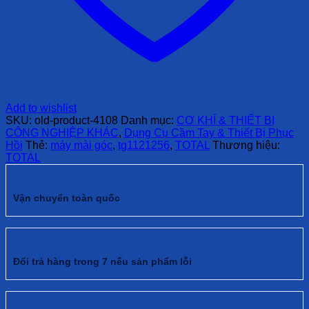
Add to wishlist
SKU:
old-product-4108
Danh mục:
CƠ KHÍ & THIẾT BỊ
CÔNG NGHIỆP KHÁC
,
Dụng Cụ Cầm Tay & Thiết Bị Phục
Hồi
Thẻ:
máy mài góc
,
tg1121256
,
TOTAL
Thương hiệu:
TOTAL
Vận chuyển toàn quốc
Đổi trả hàng trong 7 nếu sản phẩm lỗi