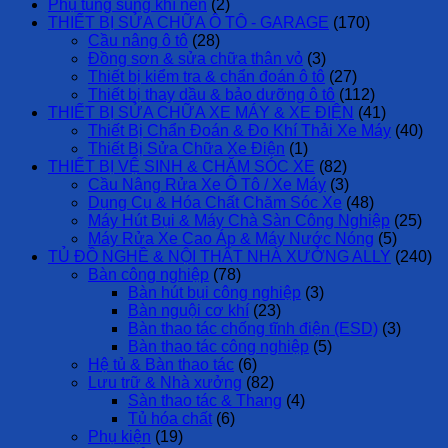
Phụ tùng súng khí nén
(2)
THIẾT BỊ SỬA CHỮA Ô TÔ - GARAGE
(170)
Cầu nâng ô tô
(28)
Đồng sơn & sửa chữa thân vỏ
(3)
Thiết bị kiểm tra & chẩn đoán ô tô
(27)
Thiết bị thay dầu & bảo dưỡng ô tô
(112)
THIẾT BỊ SỬA CHỮA XE MÁY & XE ĐIỆN
(41)
Thiết Bị Chẩn Đoán & Đo Khí Thải Xe Máy
(40)
Thiết Bị Sửa Chữa Xe Điện
(1)
THIẾT BỊ VỆ SINH & CHĂM SÓC XE
(82)
Cầu Nâng Rửa Xe Ô Tô / Xe Máy
(3)
Dụng Cụ & Hóa Chất Chăm Sóc Xe
(48)
Máy Hút Bụi & Máy Chà Sàn Công Nghiệp
(25)
Máy Rửa Xe Cao Áp & Máy Nước Nóng
(5)
TỦ ĐỒ NGHỀ & NỘI THẤT NHÀ XƯỞNG ALLY
(240)
Bàn công nghiệp
(78)
Bàn hút bụi công nghiệp
(3)
Bàn nguội cơ khí
(23)
Bàn thao tác chống tĩnh điện (ESD)
(3)
Bàn thao tác công nghiệp
(5)
Hệ tủ & Bàn thao tác
(6)
Lưu trữ & Nhà xưởng
(82)
Sàn thao tác & Thang
(4)
Tủ hóa chất
(6)
Phụ kiện
(19)