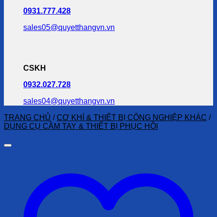
0931.777.428
sales05@quyetthangvn.vn
CSKH
0932.027.728
sales04@quyetthangvn.vn
TRANG CHỦ
/
CƠ KHÍ & THIẾT BỊ CÔNG NGHIỆP KHÁC
/
DỤNG CỤ CẦM TAY & THIẾT BỊ PHỤC HỒI