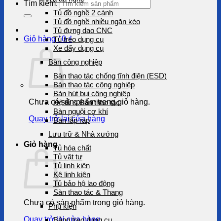
Tìm kiếm:
Tủ đồ nghề 2 cánh
Tủ đồ nghề nhiều ngăn kéo
Tủ đựng dao CNC
Giỏ hàng /
0
₫
Tủ treo dụng cụ
Xe đẩy dụng cụ
Bàn công nghiệp
Bàn thao tác chống tĩnh điện (ESD)
Bàn thao tác công nghiệp
Bàn hút bụi công nghiệp
Chưa có sản phẩm trong giỏ hàng.
Hệ tủ & Bàn thao tác
Bàn nguội cơ khí
Quay trở lại cửa hàng
Bàn lắp ráp
Lưu trữ & Nhà xưởng
Giỏ hàng
Tủ hóa chất
Tủ vật tư
Tủ linh kiện
Kệ linh kiện
Tủ bảo hộ lao động
Sàn thao tác & Thang
Chưa có sản phẩm trong giỏ hàng.
Phụ kiện
Quay trở lại cửa hàng
Bảng treo dụng cụ