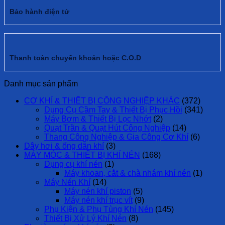
Bảo hành điện tử
Thanh toàn chuyển khoản hoặc C.O.D
Danh mục sản phẩm
CƠ KHÍ & THIẾT BỊ CÔNG NGHIỆP KHÁC
(372)
Dụng Cụ Cầm Tay & Thiết Bị Phục Hồi
(341)
Máy Bơm & Thiết Bị Lọc Nhớt
(2)
Quạt Trần & Quạt Hút Công Nghiệp
(14)
Thang Công Nghiệp & Gia Công Cơ Khí
(6)
Dây hơi & ống dẫn khí
(3)
MÁY MÓC & THIẾT BỊ KHÍ NÉN
(168)
Dụng cụ khí nén
(1)
Máy khoan, cắt & chà nhám khí nén
(1)
Máy Nén Khí
(14)
Máy nén khí piston
(5)
Máy nén khí trục vít
(9)
Phụ Kiện & Phụ Tùng Khí Nén
(145)
Thiết Bị Xử Lý Khí Nén
(8)