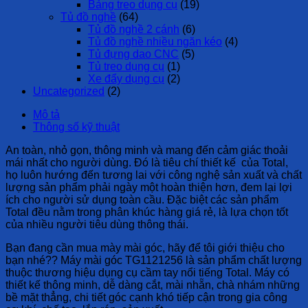
Bảng treo dụng cụ
(19)
Tủ đồ nghề
(64)
Tủ đồ nghề 2 cánh
(6)
Tủ đồ nghề nhiều ngăn kéo
(4)
Tủ đựng dao CNC
(5)
Tủ treo dụng cụ
(1)
Xe đẩy dụng cụ
(2)
Uncategorized
(2)
Mô tả
Thông số kỹ thuật
An toàn, nhỏ gọn, thông minh và mang đến cảm giác thoải
mái nhất cho người dùng. Đó là tiêu chí thiết kế của Total,
họ luôn hướng đến tương lai với công nghệ sản xuất và chất
lượng sản phẩm phải ngày một hoàn thiện hơn, đem lại lợi
ích cho người sử dụng toàn cầu. Đặc biệt các sản phẩm
Total đều nằm trong phân khúc hàng giá rẻ, là lựa chọn tốt
của nhiều người tiêu dùng thông thái.
Bạn đang cần mua mày mài góc, hãy để tôi giới thiệu cho
bạn nhé?? Máy mài góc TG1121256 là sản phẩm chất lượng
thuộc thương hiệu dụng cụ cầm tay nổi tiếng Total. Máy có
thiết kế thông minh, dễ dàng cắt, mài nhẵn, chà nhám những
bề mặt thẳng, chi tiết góc cạnh khó tiếp cận trong gia công