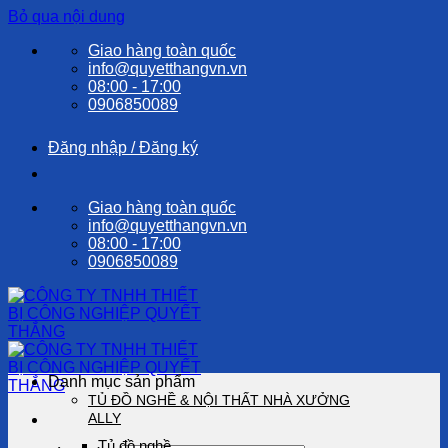
Bỏ qua nội dung
Giao hàng toàn quốc
info@quyetthangvn.vn
08:00 - 17:00
0906850089
Đăng nhập / Đăng ký
Giao hàng toàn quốc
info@quyetthangvn.vn
08:00 - 17:00
0906850089
Danh mục sản phẩm
TỦ ĐỒ NGHỀ & NỘI THẤT NHÀ XƯỞNG
ALLY
Tủ đồ nghề