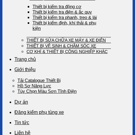
Thiết bị kiểm tra động cơ
Thiết bị kiểm tra điện & ắc quy
Thiết bị kiểm tra phanh, treo & lái
Thiết bị kiểm định, khí thải & phụ
kiện
THIẾT BỊ SỬA CHỮA XE MÁY & XE ĐIỆN
THIẾT BỊ VỆ SINH & CHĂM SÓC XE
CƠ KHÍ & THIẾT BỊ CÔNG NGHIỆP KHÁC
Trang chủ
Giới thiệu
Tải Catalogue Thiết Bị
Hồ Sơ Năng Lực
Tùy Chọn Màu Sơn Tĩnh Điện
Dự án
Đăng kiểm phụ tùng xe
Tin tức
Liên hệ