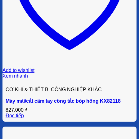
Add to wishlist
Xem nhanh
CƠ KHÍ & THIẾT BỊ CÔNG NGHIỆP KHÁC
Máy mài/cắt cầm tay công tắc bóp hông KX82118
827.000
₫
Đọc tiếp