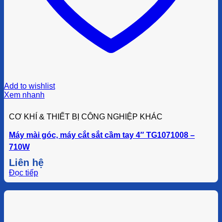
Add to wishlist
Xem nhanh
CƠ KHÍ & THIẾT BỊ CÔNG NGHIỆP KHÁC
Máy mài góc, máy cắt sắt cầm tay 4″ TG1071008 –
710W
Liên hệ
Đọc tiếp