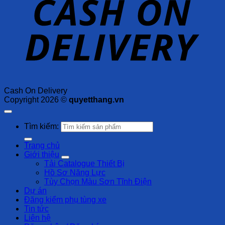
Cash On Delivery
Copyright 2026 ©
quyetthang.vn
Tìm kiếm:
Trang chủ
Giới thiệu
Tải Catalogue Thiết Bị
Hồ Sơ Năng Lực
Tùy Chọn Màu Sơn Tĩnh Điện
Dự án
Đăng kiểm phụ tùng xe
Tin tức
Liên hệ