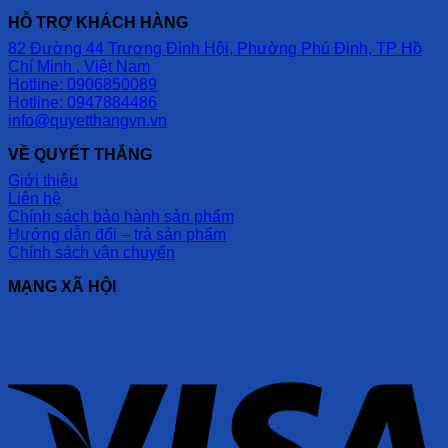
HỖ TRỢ KHÁCH HÀNG
82 Đường 44 Trương Đình Hội, Phường Phú Định, TP Hồ
Chí Minh , Việt Nam
Hotline: 0906850089
Hotline: 0947884486
info@quyetthangvn.vn
VỀ QUYẾT THẮNG
Giới thiệu
Liên hệ
Chính sách bảo hành sản phẩm
Hướng dẫn đổi – trả sản phẩm
Chính sách vận chuyển
MẠNG XÃ HỘI