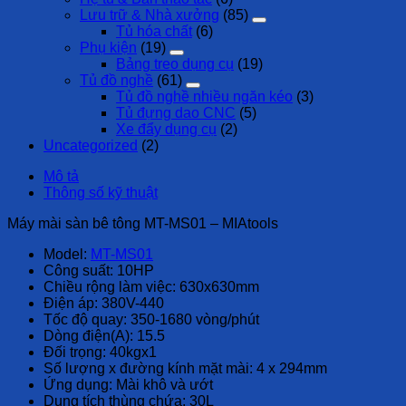
Lưu trữ & Nhà xưởng
(85)
Tủ hóa chất
(6)
Phụ kiện
(19)
Bảng treo dụng cụ
(19)
Tủ đồ nghề
(61)
Tủ đồ nghề nhiều ngăn kéo
(3)
Tủ đựng dao CNC
(5)
Xe đẩy dụng cụ
(2)
Uncategorized
(2)
Mô tả
Thông số kỹ thuật
Máy mài sàn bê tông MT-MS01 – MIAtools
Model:
MT-MS01
Công suất: 10HP
Chiều rộng làm việc: 630x630mm
Điện áp: 380V-440
Tốc độ quay: 350-1680 vòng/phút
Dòng điện(A): 15.5
Đối trọng: 40kgx1
Số lượng x đường kính mặt mài: 4 x 294mm
Ứng dụng: Mài khô và ướt
Dung tích thùng chứa: 30L