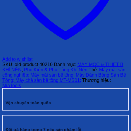
Add to wishlist
SKU:
old-product-40210
Danh mục:
MÁY MÓC & THIẾT BỊ
KHÍ NÉN
,
Phụ Kiện & Phụ Tùng Khí Nén
Thẻ:
Máy mài sàn
công nghiệp; Máy mài sàn bê tông; Máy Đánh Bóng Sàn Bê
Tông; Máy chà sàn bê tông MT-MS01;
Thương hiệu:
MiaTools
Vận chuyển toàn quốc
Đổi trả hàng trong 7 nếu sản phẩm lỗi