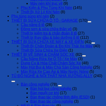
Máy nén khí trục vít
(9)
Phụ Kiện & Phụ Tùng Khí Nén
(145)
Thiết Bị Xử Lý Khí Nén
(8)
Phụ tùng súng khí nén
(2)
THIẾT BỊ SỬA CHỮA Ô TÔ - GARAGE
(170)
Cầu nâng ô tô
(28)
Đồng sơn & sửa chữa thân vỏ
(3)
Thiết bị kiểm tra & chẩn đoán ô tô
(27)
Thiết bị thay dầu & bảo dưỡng ô tô
(112)
THIẾT BỊ SỬA CHỮA XE MÁY & XE ĐIỆN
(41)
Thiết Bị Chẩn Đoán & Đo Khí Thải Xe Máy
(40)
Thiết Bị Sửa Chữa Xe Điện
(1)
THIẾT BỊ VỆ SINH & CHĂM SÓC XE
(82)
Cầu Nâng Rửa Xe Ô Tô / Xe Máy
(3)
Dụng Cụ & Hóa Chất Chăm Sóc Xe
(48)
Máy Hút Bụi & Máy Chà Sàn Công Nghiệp
(25)
Máy Rửa Xe Cao Áp & Máy Nước Nóng
(5)
TỦ ĐỒ NGHỀ & NỘI THẤT NHÀ XƯỞNG ALLY
(240)
Bàn công nghiệp
(78)
Bàn hút bụi công nghiệp
(3)
Bàn nguội cơ khí
(17)
Bàn thao tác chống tĩnh điện (ESD)
(1)
Bàn thao tác công nghiệp
(3)
Hệ tủ & Bàn thao tác
(6)