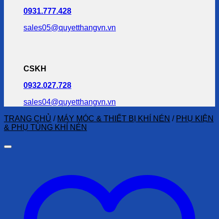
0931.777.428
sales05@quyetthangvn.vn
CSKH
0932.027.728
sales04@quyetthangvn.vn
TRANG CHỦ
/
MÁY MÓC & THIẾT BỊ KHÍ NÉN
/
PHỤ KIỆN
& PHỤ TÙNG KHÍ NÉN