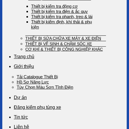
Thiết bị kiểm tra động cơ
Thiết bị kiểm tra điện & ắc quy
Thiết bị kiểm tra phanh, treo & lái
Thiết bị kiểm định, khí thải & phụ
kiện
THIẾT BỊ SỬA CHỮA XE MÁY & XE ĐIỆN
THIẾT BỊ VỆ SINH & CHĂM SÓC XE
CƠ KHÍ & THIẾT BỊ CÔNG NGHIỆP KHÁC
Trang chủ
Giới thiệu
Tải Catalogue Thiết Bị
Hồ Sơ Năng Lực
Tùy Chọn Màu Sơn Tĩnh Điện
Dự án
Đăng kiểm phụ tùng xe
Tin tức
Liên hệ