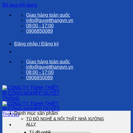
Bỏ qua nội dung
Giao hàng toàn quốc
info@quyetthangvn.vn
08:00 - 17:00
0906850089
Đăng nhập / Đăng ký
Giao hàng toàn quốc
info@quyetthangvn.vn
08:00 - 17:00
0906850089
Danh mục sản phẩm
TỦ ĐỒ NGHỀ & NỘI THẤT NHÀ XƯỞNG
ALLY
Tủ đồ nghề