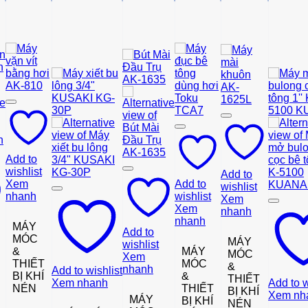
Add to
wishlist
Add to
Xem
Add to
wishlist
nhanh
wishlist
Xem
Xem
nhanh
nhanh
MÁY
Add to
MÓC
MÁY
wishlist
&
MÁY
MÓC
Xem
THIẾT
MÓC
&
nhanh
Add to wishlist
BỊ KHÍ
&
THIẾT
Xem nhanh
Add to w
NÉN
THIẾT
BỊ KHÍ
Xem nh
MÁY
BỊ KHÍ
NÉN