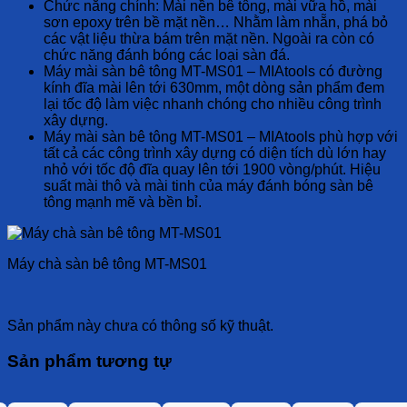
Chức năng chính: Mài nền bê tông, mài vữa hồ, mài
sơn epoxy trên bề mặt nền… Nhằm làm nhẵn, phá bỏ
các vật liệu thừa bám trên mặt nền. Ngoài ra còn có
chức năng đánh bóng các loại sàn đá.
Máy mài sàn bê tông MT-MS01 – MIAtools có đường
kính đĩa mài lên tới 630mm, một dòng sản phẩm đem
lại tốc độ làm việc nhanh chóng cho nhiều công trình
xây dựng.
Máy mài sàn bê tông MT-MS01 – MIAtools phù hợp với
tất cả các công trình xây dựng có diện tích dù lớn hay
nhỏ với tốc độ đĩa quay lên tới 1900 vòng/phút. Hiệu
suất mài thô và mài tinh của máy đánh bóng sàn bê
tông mạnh mẽ và bền bỉ.
Máy chà sàn bê tông MT-MS01
Sản phẩm này chưa có thông số kỹ thuật.
Sản phẩm tương tự