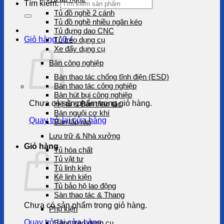
Tìm kiếm:
Tủ đồ nghề 2 cánh
Tủ đồ nghề nhiều ngăn kéo
Tủ đựng dao CNC
Giỏ hàng /
0
₫
Tủ treo dụng cụ
Xe đẩy dụng cụ
Bàn công nghiệp
Bàn thao tác chống tĩnh điện (ESD)
Bàn thao tác công nghiệp
Bàn hút bụi công nghiệp
Chưa có sản phẩm trong giỏ hàng.
Hệ tủ & Bàn thao tác
Bàn nguội cơ khí
Quay trở lại cửa hàng
Bàn lắp ráp
Lưu trữ & Nhà xưởng
Giỏ hàng
Tủ hóa chất
Tủ vật tư
Tủ linh kiện
Kệ linh kiện
Tủ bảo hộ lao động
Sàn thao tác & Thang
Chưa có sản phẩm trong giỏ hàng.
Phụ kiện
Quay trở lại cửa hàng
Bảng treo dụng cụ