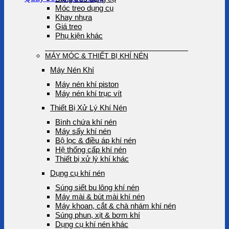
Móc treo dụng cụ
Khay nhựa
Giá treo
Phụ kiện khác
MÁY MÓC & THIẾT BỊ KHÍ NÉN
Máy Nén Khí
Máy nén khí piston
Máy nén khí trục vít
Thiết Bị Xử Lý Khí Nén
Bình chứa khí nén
Máy sấy khí nén
Bộ lọc & điều áp khí nén
Hệ thống cấp khí nén
Thiết bị xử lý khí khác
Dụng cụ khí nén
Súng siết bu lông khí nén
Máy mài & bút mài khí nén
Máy khoan, cắt & chà nhám khí nén
Súng phun, xịt & bơm khí
Dụng cụ khí nén khác