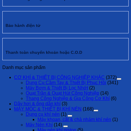
Bảo hành điện tử
Thanh toàn chuyển khoản hoặc C.O.D
Danh mục sản phẩm
CƠ KHÍ & THIẾT BỊ CÔNG NGHIỆP KHÁC
(372)
Dụng Cụ Cầm Tay & Thiết Bị Phục Hồi
(341)
Máy Bơm & Thiết Bị Lọc Nhớt
(2)
Quạt Trần & Quạt Hút Công Nghiệp
(14)
Thang Công Nghiệp & Gia Công Cơ Khí
(6)
Dây hơi & ống dẫn khí
(3)
MÁY MÓC & THIẾT BỊ KHÍ NÉN
(168)
Dụng cụ khí nén
(1)
Máy khoan, cắt & chà nhám khí nén
(1)
Máy Nén Khí
(14)
Máy nén khí piston
(5)