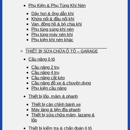
Phụ Kiện & Phụ Tùng Khí Nén
Dây hơi & ống dẫn khí
Khớp nối & đầu nối khí
Van, đồng hồ & bộ chia khí
Phụ tùng súng khí nén
Phụ tùng máy nén khí
Phụ kiện khí nén khác
THIẾT BỊ SỬA CHỮA Ô TÔ – GARAGE
Cầu nâng ô tô
Cầu nâng 2 trụ
Cầu nâng 4 trụ
Cầu nâng cắt kéo
Cầu nâng đỗ xe & chuyên dụng
Phụ kiện cầu nâng
Thiết bị lốp, mâm & phanh
Thiết bị cân chỉnh bánh xe
Máy láng & tiện đĩa phanh
Thiết bị sửa chữa mâm, lazang &
lốp
Thiết bị kiểm tra & chẩn đoán ô tô