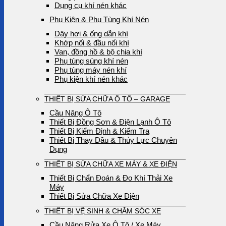
Dụng cụ khí nén khác
Phụ Kiện & Phụ Tùng Khí Nén
Dây hơi & ống dẫn khí
Khớp nối & đầu nối khí
Van, đồng hồ & bộ chia khí
Phụ tùng súng khí nén
Phụ tùng máy nén khí
Phụ kiện khí nén khác
THIẾT BỊ SỬA CHỮA Ô TÔ – GARAGE
Cầu Nâng Ô Tô
Thiết Bị Đồng Sơn & Điện Lạnh Ô Tô
Thiết Bị Kiểm Định & Kiểm Tra
Thiết Bị Thay Dầu & Thủy Lực Chuyên
Dụng
THIẾT BỊ SỬA CHỮA XE MÁY & XE ĐIỆN
Thiết Bị Chẩn Đoán & Đo Khí Thải Xe
Máy
Thiết Bị Sửa Chữa Xe Điện
THIẾT BỊ VỆ SINH & CHĂM SÓC XE
Cầu Nâng Rửa Xe Ô Tô / Xe Máy