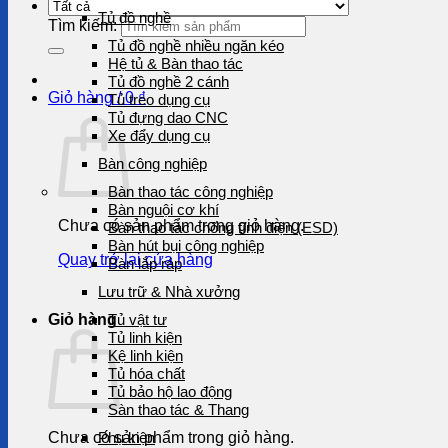
Tủ đồ nghề
Tìm kiếm:
Tủ đồ nghề nhiều ngăn kéo
Hệ tủ & Bàn thao tác
Tủ đồ nghề 2 cánh
Giỏ hàng /
0
₫
Tủ treo dụng cụ
Tủ đựng dao CNC
Xe đẩy dụng cụ
Bàn công nghiệp
Bàn thao tác công nghiệp
Bàn nguội cơ khí
Chưa có sản phẩm trong giỏ hàng.
Bàn thao tác chống tĩnh điện (ESD)
Bàn hút bụi công nghiệp
Quay trở lại cửa hàng
Bàn lắp ráp
Lưu trữ & Nhà xưởng
Giỏ hàng
Tủ vật tư
Tủ linh kiện
Kệ linh kiện
Tủ hóa chất
Tủ bảo hộ lao động
Sàn thao tác & Thang
Chưa có sản phẩm trong giỏ hàng.
Phụ kiện