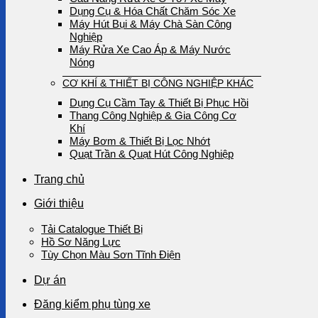
Dụng Cụ & Hóa Chất Chăm Sóc Xe
Máy Hút Bụi & Máy Chà Sàn Công
Nghiệp
Máy Rửa Xe Cao Áp & Máy Nước
Nóng
CƠ KHÍ & THIẾT BỊ CÔNG NGHIỆP KHÁC
Dụng Cụ Cầm Tay & Thiết Bị Phục Hồi
Thang Công Nghiệp & Gia Công Cơ
Khí
Máy Bơm & Thiết Bị Lọc Nhớt
Quạt Trần & Quạt Hút Công Nghiệp
Trang chủ
Giới thiệu
Tải Catalogue Thiết Bị
Hồ Sơ Năng Lực
Tùy Chọn Màu Sơn Tĩnh Điện
Dự án
Đăng kiểm phụ tùng xe