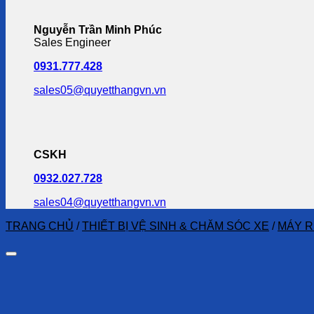
Nguyễn Trần Minh Phúc
Sales Engineer
0931.777.428
sales05@quyetthangvn.vn
CSKH
0932.027.728
sales04@quyetthangvn.vn
TRANG CHỦ
/
THIẾT BỊ VỆ SINH & CHĂM SÓC XE
/
MÁY R