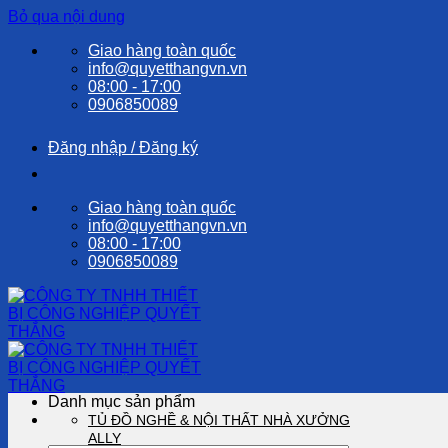
Bỏ qua nội dung
Giao hàng toàn quốc
info@quyetthangvn.vn
08:00 - 17:00
0906850089
Đăng nhập / Đăng ký
Giao hàng toàn quốc
info@quyetthangvn.vn
08:00 - 17:00
0906850089
Danh mục sản phẩm
TỦ ĐỒ NGHỀ & NỘI THẤT NHÀ XƯỞNG
ALLY