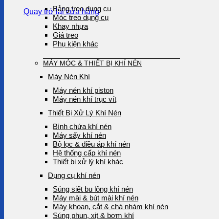
Bảng treo dụng cụ
Quay trở lại cửa hàng
Móc treo dụng cụ
Khay nhựa
Giá treo
Phụ kiện khác
MÁY MÓC & THIẾT BỊ KHÍ NÉN
Máy Nén Khí
Máy nén khí piston
Máy nén khí trục vít
Thiết Bị Xử Lý Khí Nén
Bình chứa khí nén
Máy sấy khí nén
Bộ lọc & điều áp khí nén
Hệ thống cấp khí nén
Thiết bị xử lý khí khác
Dụng cụ khí nén
Súng siết bu lông khí nén
Máy mài & bút mài khí nén
Máy khoan, cắt & chà nhám khí nén
Súng phun, xịt & bơm khí