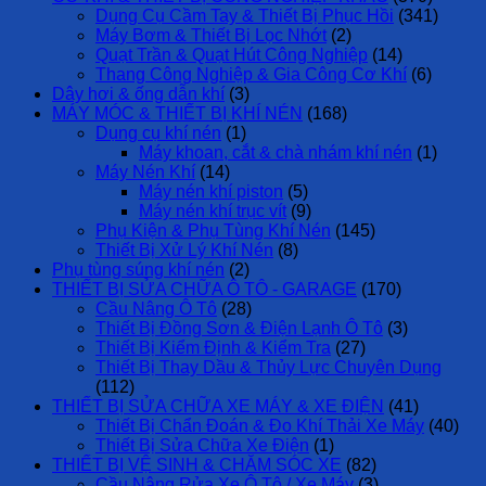
Dụng Cụ Cầm Tay & Thiết Bị Phục Hồi
(341)
Máy Bơm & Thiết Bị Lọc Nhớt
(2)
Quạt Trần & Quạt Hút Công Nghiệp
(14)
Thang Công Nghiệp & Gia Công Cơ Khí
(6)
Dây hơi & ống dẫn khí
(3)
MÁY MÓC & THIẾT BỊ KHÍ NÉN
(168)
Dụng cụ khí nén
(1)
Máy khoan, cắt & chà nhám khí nén
(1)
Máy Nén Khí
(14)
Máy nén khí piston
(5)
Máy nén khí trục vít
(9)
Phụ Kiện & Phụ Tùng Khí Nén
(145)
Thiết Bị Xử Lý Khí Nén
(8)
Phụ tùng súng khí nén
(2)
THIẾT BỊ SỬA CHỮA Ô TÔ - GARAGE
(170)
Cầu Nâng Ô Tô
(28)
Thiết Bị Đồng Sơn & Điện Lạnh Ô Tô
(3)
Thiết Bị Kiểm Định & Kiểm Tra
(27)
Thiết Bị Thay Dầu & Thủy Lực Chuyên Dụng
(112)
THIẾT BỊ SỬA CHỮA XE MÁY & XE ĐIỆN
(41)
Thiết Bị Chẩn Đoán & Đo Khí Thải Xe Máy
(40)
Thiết Bị Sửa Chữa Xe Điện
(1)
THIẾT BỊ VỆ SINH & CHĂM SÓC XE
(82)
Cầu Nâng Rửa Xe Ô Tô / Xe Máy
(3)