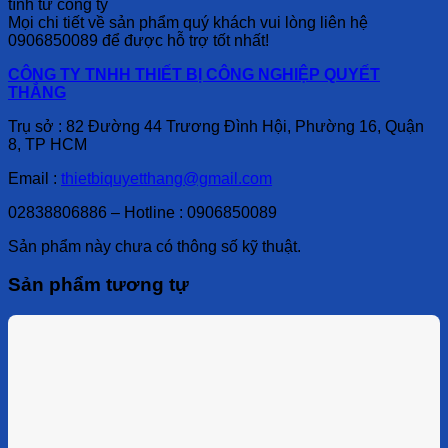
tính từ công ty
Mọi chi tiết về sản phẩm quý khách vui lòng liên hệ
0906850089 để được hỗ trợ tốt nhất!
CÔNG TY TNHH THIẾT BỊ CÔNG NGHIỆP QUYẾT
THẮNG
Trụ sở : 82 Đường 44 Trương Đình Hội, Phường 16, Quận
8, TP HCM
Email :
thietbiquyetthang@gmail.com
02838806886 – Hotline : 0906850089
Sản phẩm này chưa có thông số kỹ thuật.
Sản phẩm tương tự