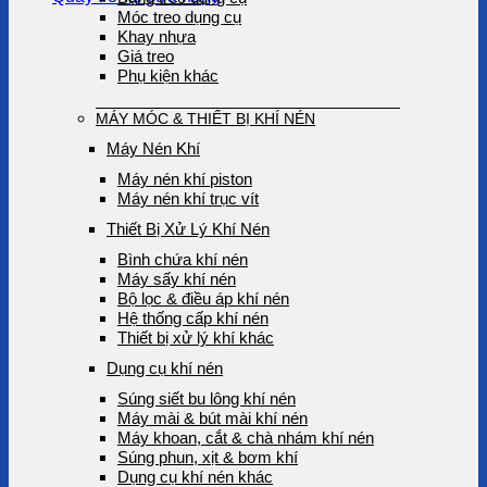
Móc treo dụng cụ
Khay nhựa
Giá treo
Phụ kiện khác
MÁY MÓC & THIẾT BỊ KHÍ NÉN
Máy Nén Khí
Máy nén khí piston
Máy nén khí trục vít
Thiết Bị Xử Lý Khí Nén
Bình chứa khí nén
Máy sấy khí nén
Bộ lọc & điều áp khí nén
Hệ thống cấp khí nén
Thiết bị xử lý khí khác
Dụng cụ khí nén
Súng siết bu lông khí nén
Máy mài & bút mài khí nén
Máy khoan, cắt & chà nhám khí nén
Súng phun, xịt & bơm khí
Dụng cụ khí nén khác