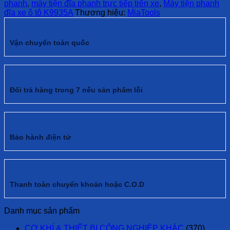
phanh
,
máy tiện đĩa phanh trực tiếp trên xe
,
Máy tiện phanh
đĩa xe ô tô K9935A
Thương hiệu:
MiaTools
Vận chuyển toàn quốc
Đổi trả hàng trong 7 nếu sản phẩm lỗi
Bảo hành điện tử
Thanh toàn chuyển khoản hoặc C.O.D
Danh mục sản phẩm
CƠ KHÍ & THIẾT BỊ CÔNG NGHIỆP KHÁC
(370)