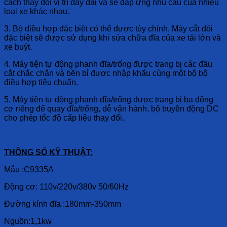
cách thay đổi vị trí dây đai và sẽ đáp ứng nhu cầu của nhiều
loại xe khác nhau.
3. Bộ điều hợp đặc biệt có thể được tùy chỉnh. Máy cắt đôi
đặc biệt sẽ được sử dụng khi sửa chữa đĩa của xe tải lớn và
xe buýt.
4. Máy tiện tự động phanh đĩa/trống được trang bị các đầu
cắt chắc chắn và bền bỉ được nhập khẩu cùng một bộ bộ
điều hợp tiêu chuẩn.
5. Máy tiện tự động phanh đĩa/trống được trang bị ba động
cơ riêng để quay đĩa/trống, dễ vận hành, bộ truyền động DC
cho phép tốc độ cấp liệu thay đổi.
THÔNG SỐ KỸ THUẬT:
Mẫu :C9335A
Động cơ: 110v/220v/380v 50/60Hz
Đường kính đĩa :180mm-350mm
Nguồn:1,1kw