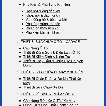
Phụ Kiện & Phụ Tùng Khí Nén
Dây hơi & ống dẫn khí
Khớp nối & đầu nối khí
Van, đồng hồ & bộ chia khí
Phụ tùng súng khí nén
Phụ tùng máy nén khí
Phụ kiện khí nén khác
THIẾT BỊ SỬA CHỮA Ô TÔ – GARAGE
Cầu Nâng Ô Tô
Thiết Bị Đồng Sơn & Điện Lạnh Ô Tô
Thiết Bị Kiểm Định & Kiểm Tra
Thiết Bị Thay Dầu & Thủy Lực Chuyên
Dụng
THIẾT BỊ SỬA CHỮA XE MÁY & XE ĐIỆN
Thiết Bị Chẩn Đoán & Đo Khí Thải Xe
Máy
Thiết Bị Sửa Chữa Xe Điện
THIẾT BỊ VỆ SINH & CHĂM SÓC XE
Cầu Nâng Rửa Xe Ô Tô / Xe Máy
Dụng Cụ & Hóa Chất Chăm Sóc Xe