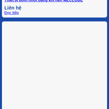
Thiết bị bơm nhớt bằng khí nén MECLUBE
Liên hệ
Đọc tiếp