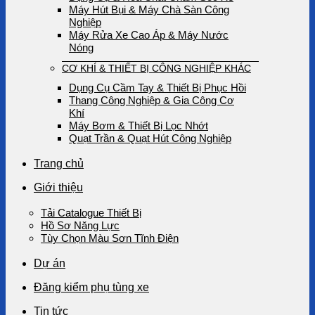
Máy Hút Bụi & Máy Chà Sàn Công
Nghiệp
Máy Rửa Xe Cao Áp & Máy Nước
Nóng
CƠ KHÍ & THIẾT BỊ CÔNG NGHIỆP KHÁC
Dụng Cụ Cầm Tay & Thiết Bị Phục Hồi
Thang Công Nghiệp & Gia Công Cơ
Khí
Máy Bơm & Thiết Bị Lọc Nhớt
Quạt Trần & Quạt Hút Công Nghiệp
Trang chủ
Giới thiệu
Tải Catalogue Thiết Bị
Hồ Sơ Năng Lực
Tùy Chọn Màu Sơn Tĩnh Điện
Dự án
Đăng kiểm phụ tùng xe
Tin tức