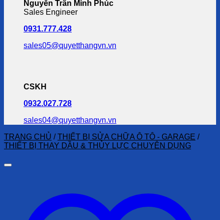
Nguyễn Trần Minh Phúc
Sales Engineer
0931.777.428
sales05@quyetthangvn.vn
CSKH
0932.027.728
sales04@quyetthangvn.vn
TRANG CHỦ
/
THIẾT BỊ SỬA CHỮA Ô TÔ - GARAGE
/
THIẾT BỊ THAY DẦU & THỦY LỰC CHUYÊN DỤNG