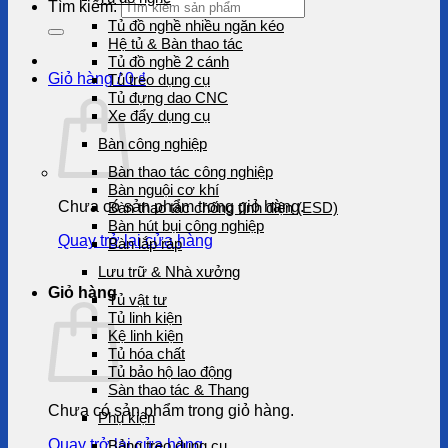
Tìm kiếm:
Tủ đồ nghề nhiều ngăn kéo
Hệ tủ & Bàn thao tác
Tủ đồ nghề 2 cánh
Giỏ hàng /
0
₫
Tủ treo dụng cụ
Tủ đựng dao CNC
Xe đẩy dụng cụ
Bàn công nghiệp
Bàn thao tác công nghiệp
Bàn nguội cơ khí
Chưa có sản phẩm trong giỏ hàng.
Bàn thao tác chống tĩnh điện (ESD)
Bàn hút bụi công nghiệp
Quay trở lại cửa hàng
Bàn lắp ráp
Lưu trữ & Nhà xưởng
Giỏ hàng
Tủ vật tư
Tủ linh kiện
Kệ linh kiện
Tủ hóa chất
Tủ bảo hộ lao động
Sàn thao tác & Thang
Chưa có sản phẩm trong giỏ hàng.
Phụ kiện
Quay trở lại cửa hàng
Bảng treo dụng cụ