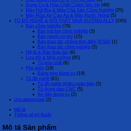
Dụng Cụ & Hóa Chất Chăm Sóc Xe
(48)
Máy Hút Bụi & Máy Chà Sàn Công Nghiệp
(25)
Máy Rửa Xe Cao Áp & Máy Nước Nóng
(5)
TỦ ĐỒ NGHỀ & NỘI THẤT NHÀ XƯỞNG ALLY
(240)
Bàn công nghiệp
(78)
Bàn hút bụi công nghiệp
(3)
Bàn nguội cơ khí
(15)
Bàn thao tác chống tĩnh điện (ESD)
(1)
Bàn thao tác công nghiệp
(3)
Hệ tủ & Bàn thao tác
(6)
Lưu trữ & Nhà xưởng
(85)
Tủ hóa chất
(6)
Phụ kiện
(19)
Bảng treo dụng cụ
(19)
Tủ đồ nghề
(61)
Tủ đồ nghề nhiều ngăn kéo
(3)
Tủ đựng dao CNC
(5)
Xe đẩy dụng cụ
(2)
Uncategorized
(2)
Mô tả
Thông số kỹ thuật
Mô tả Sản phẩm