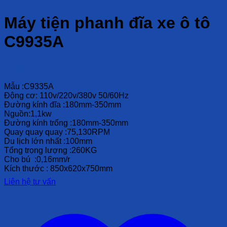
Máy tiện phanh đĩa xe ô tô
C9935A
Liên hệ
Mẫu :C9335A
Động cơ: 110v/220v/380v 50/60Hz
Đường kính đĩa :180mm-350mm
Nguồn:1,1kw
Đường kính trống :180mm-350mm
Quay quay quay :75,130RPM
Du lịch lớn nhất :100mm
Tổng trọng lượng :260KG
Cho bú :0,16mm/r
Kích thước : 850x620x750mm
Liên hệ tư vấn