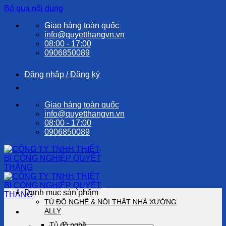
Bỏ qua nội dung
Giao hàng toàn quốc
info@quyetthangvn.vn
08:00 - 17:00
0906850089
Đăng nhập / Đăng ký
Giao hàng toàn quốc
info@quyetthangvn.vn
08:00 - 17:00
0906850089
Danh mục sản phẩm
TỦ ĐỒ NGHỀ & NỘI THẤT NHÀ XƯỞNG
ALLY
Tủ đồ nghề