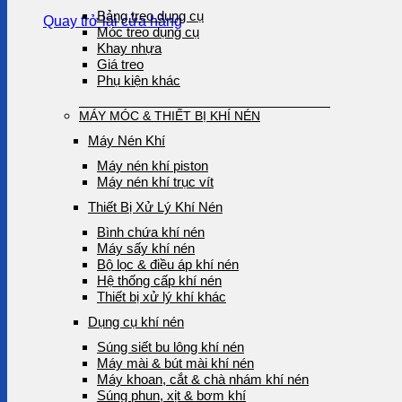
Bảng treo dụng cụ
Quay trở lại cửa hàng
Móc treo dụng cụ
Khay nhựa
Giá treo
Phụ kiện khác
MÁY MÓC & THIẾT BỊ KHÍ NÉN
Máy Nén Khí
Máy nén khí piston
Máy nén khí trục vít
Thiết Bị Xử Lý Khí Nén
Bình chứa khí nén
Máy sấy khí nén
Bộ lọc & điều áp khí nén
Hệ thống cấp khí nén
Thiết bị xử lý khí khác
Dụng cụ khí nén
Súng siết bu lông khí nén
Máy mài & bút mài khí nén
Máy khoan, cắt & chà nhám khí nén
Súng phun, xịt & bơm khí