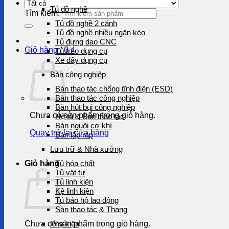
Tủ đồ nghề
Tìm kiếm:
Tủ đồ nghề 2 cánh
Tủ đồ nghề nhiều ngăn kéo
Tủ đựng dao CNC
Giỏ hàng /
0
₫
Tủ treo dụng cụ
Xe đẩy dụng cụ
Bàn công nghiệp
Bàn thao tác chống tĩnh điện (ESD)
Bàn thao tác công nghiệp
Bàn hút bụi công nghiệp
Chưa có sản phẩm trong giỏ hàng.
Hệ tủ & Bàn thao tác
Bàn nguội cơ khí
Quay trở lại cửa hàng
Bàn lắp ráp
Lưu trữ & Nhà xưởng
Giỏ hàng
Tủ hóa chất
Tủ vật tư
Tủ linh kiện
Kệ linh kiện
Tủ bảo hộ lao động
Sàn thao tác & Thang
Chưa có sản phẩm trong giỏ hàng.
Phụ kiện