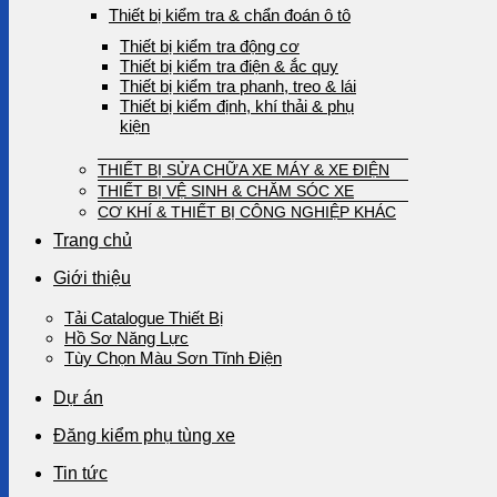
Thiết bị kiểm tra & chẩn đoán ô tô
Thiết bị kiểm tra động cơ
Thiết bị kiểm tra điện & ắc quy
Thiết bị kiểm tra phanh, treo & lái
Thiết bị kiểm định, khí thải & phụ
kiện
THIẾT BỊ SỬA CHỮA XE MÁY & XE ĐIỆN
THIẾT BỊ VỆ SINH & CHĂM SÓC XE
CƠ KHÍ & THIẾT BỊ CÔNG NGHIỆP KHÁC
Trang chủ
Giới thiệu
Tải Catalogue Thiết Bị
Hồ Sơ Năng Lực
Tùy Chọn Màu Sơn Tĩnh Điện
Dự án
Đăng kiểm phụ tùng xe
Tin tức