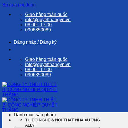
Bỏ qua nội dung
Giao hàng toàn quốc
info@quyetthangvn.vn
08:00 - 17:00
0906850089
Đăng nhập / Đăng ký
Giao hàng toàn quốc
info@quyetthangvn.vn
08:00 - 17:00
0906850089
Danh mục sản phẩm
TỦ ĐỒ NGHỀ & NỘI THẤT NHÀ XƯỞNG
ALLY