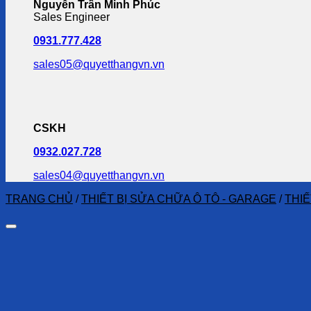
Nguyễn Trần Minh Phúc
Sales Engineer
0931.777.428
sales05@quyetthangvn.vn
CSKH
0932.027.728
sales04@quyetthangvn.vn
TRANG CHỦ
/
THIẾT BỊ SỬA CHỮA Ô TÔ - GARAGE
/
THIẾ