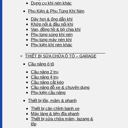
Dụng cụ khí nén khác
Phụ Kiện & Phụ Tùng Khí Nén
Dây hơi & ống dẫn khí
Khớp nối & đầu nối khí
Van, đồng hồ & bộ chia khí
Phụ tùng súng khí nén
Phụ tùng máy nén khí
Phụ kiện khí nén khác
THIẾT BỊ SỬA CHỮA Ô TÔ – GARAGE
Cầu nâng ô tô
Cầu nâng 2 trụ
Cầu nâng 4 trụ
Cầu nâng cắt kéo
Cầu nâng đỗ xe & chuyên dụng
Phụ kiện cầu nâng
Thiết bị lốp, mâm & phanh
Thiết bị cân chỉnh bánh xe
Máy láng & tiện đĩa phanh
Thiết bị sửa chữa mâm, lazang &
lốp