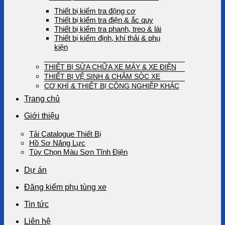
Thiết bị kiểm tra động cơ
Thiết bị kiểm tra điện & ắc quy
Thiết bị kiểm tra phanh, treo & lái
Thiết bị kiểm định, khí thải & phụ
kiện
THIẾT BỊ SỬA CHỮA XE MÁY & XE ĐIỆN
THIẾT BỊ VỆ SINH & CHĂM SÓC XE
CƠ KHÍ & THIẾT BỊ CÔNG NGHIỆP KHÁC
Trang chủ
Giới thiệu
Tải Catalogue Thiết Bị
Hồ Sơ Năng Lực
Tùy Chọn Màu Sơn Tĩnh Điện
Dự án
Đăng kiểm phụ tùng xe
Tin tức
Liên hệ