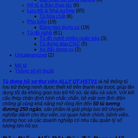
Hệ tủ & Bàn thao tác
(6)
Lưu trữ & Nhà xưởng
(85)
Tủ hóa chất
(6)
Phụ kiện
(19)
Bảng treo dụng cụ
(19)
Tủ đồ nghề
(61)
Tủ đồ nghề nhiều ngăn kéo
(3)
Tủ đựng dao CNC
(5)
Xe đẩy dụng cụ
(2)
Uncategorized
(2)
Mô tả
Thông số kỹ thuật
Tủ đựng hồ sơ thư viện ALLY QT-HSTV1
là hệ thống tủ
lưu trữ thông minh được thiết kế trên thanh ray trượt, giúp tận
dụng tối đa không gian lưu trữ hồ sơ, tài liệu và sách. Với kết
cấu thép chấn định hình chắc chắn, bề mặt sơn tĩnh điện
chống gỉ cùng khả năng mở rộng lên đến
50 tủ tương
đương 250 ngăn
, sản phẩm là giải pháp lưu trữ chuyên
nghiệp dành cho thư viện, cơ quan hành chính, bệnh viện,
trường học và các doanh nghiệp có nhu cầu quản lý số
lượng lớn hồ sơ.