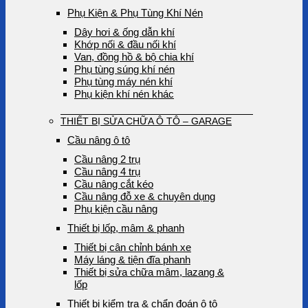
Phụ Kiện & Phụ Tùng Khí Nén
Dây hơi & ống dẫn khí
Khớp nối & đầu nối khí
Van, đồng hồ & bộ chia khí
Phụ tùng súng khí nén
Phụ tùng máy nén khí
Phụ kiện khí nén khác
THIẾT BỊ SỬA CHỮA Ô TÔ – GARAGE
Cầu nâng ô tô
Cầu nâng 2 trụ
Cầu nâng 4 trụ
Cầu nâng cắt kéo
Cầu nâng đỗ xe & chuyên dụng
Phụ kiện cầu nâng
Thiết bị lốp, mâm & phanh
Thiết bị cân chỉnh bánh xe
Máy láng & tiện đĩa phanh
Thiết bị sửa chữa mâm, lazang &
lốp
Thiết bị kiểm tra & chẩn đoán ô tô