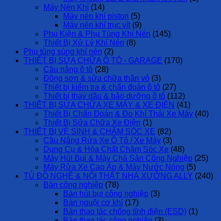
Máy Nén Khí
(14)
Máy nén khí piston
(5)
Máy nén khí trục vít
(9)
Phụ Kiện & Phụ Tùng Khí Nén
(145)
Thiết Bị Xử Lý Khí Nén
(8)
Phụ tùng súng khí nén
(2)
THIẾT BỊ SỬA CHỮA Ô TÔ - GARAGE
(170)
Cầu nâng ô tô
(28)
Đồng sơn & sửa chữa thân vỏ
(3)
Thiết bị kiểm tra & chẩn đoán ô tô
(27)
Thiết bị thay dầu & bảo dưỡng ô tô
(112)
THIẾT BỊ SỬA CHỮA XE MÁY & XE ĐIỆN
(41)
Thiết Bị Chẩn Đoán & Đo Khí Thải Xe Máy
(40)
Thiết Bị Sửa Chữa Xe Điện
(1)
THIẾT BỊ VỆ SINH & CHĂM SÓC XE
(82)
Cầu Nâng Rửa Xe Ô Tô / Xe Máy
(3)
Dụng Cụ & Hóa Chất Chăm Sóc Xe
(48)
Máy Hút Bụi & Máy Chà Sàn Công Nghiệp
(25)
Máy Rửa Xe Cao Áp & Máy Nước Nóng
(5)
TỦ ĐỒ NGHỀ & NỘI THẤT NHÀ XƯỞNG ALLY
(240)
Bàn công nghiệp
(78)
Bàn hút bụi công nghiệp
(3)
Bàn nguội cơ khí
(17)
Bàn thao tác chống tĩnh điện (ESD)
(1)
Bàn thao tác công nghiệp
(3)