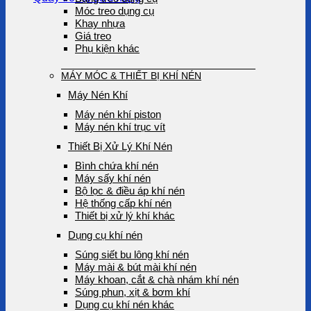
Móc treo dụng cụ
Khay nhựa
Giá treo
Phụ kiện khác
MÁY MÓC & THIẾT BỊ KHÍ NÉN
Máy Nén Khí
Máy nén khí piston
Máy nén khí trục vít
Thiết Bị Xử Lý Khí Nén
Bình chứa khí nén
Máy sấy khí nén
Bộ lọc & điều áp khí nén
Hệ thống cấp khí nén
Thiết bị xử lý khí khác
Dụng cụ khí nén
Súng siết bu lông khí nén
Máy mài & bút mài khí nén
Máy khoan, cắt & chà nhám khí nén
Súng phun, xịt & bơm khí
Dụng cụ khí nén khác