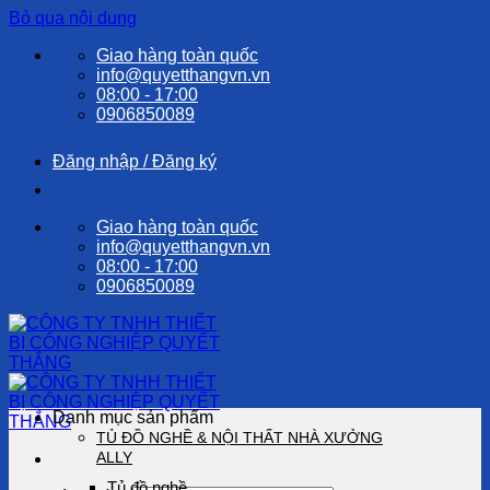
Bỏ qua nội dung
Giao hàng toàn quốc
info@quyetthangvn.vn
08:00 - 17:00
0906850089
Đăng nhập / Đăng ký
Giao hàng toàn quốc
info@quyetthangvn.vn
08:00 - 17:00
0906850089
Danh mục sản phẩm
TỦ ĐỒ NGHỀ & NỘI THẤT NHÀ XƯỞNG
ALLY
Tủ đồ nghề