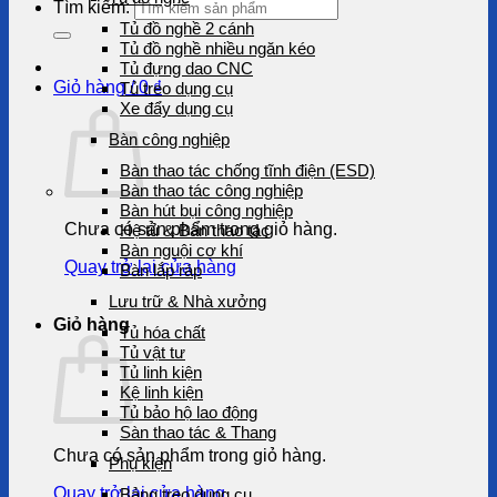
Tìm kiếm:
Tủ đồ nghề 2 cánh
Tủ đồ nghề nhiều ngăn kéo
Tủ đựng dao CNC
Giỏ hàng /
0
₫
Tủ treo dụng cụ
Xe đẩy dụng cụ
Bàn công nghiệp
Bàn thao tác chống tĩnh điện (ESD)
Bàn thao tác công nghiệp
Bàn hút bụi công nghiệp
Chưa có sản phẩm trong giỏ hàng.
Hệ tủ & Bàn thao tác
Bàn nguội cơ khí
Quay trở lại cửa hàng
Bàn lắp ráp
Lưu trữ & Nhà xưởng
Giỏ hàng
Tủ hóa chất
Tủ vật tư
Tủ linh kiện
Kệ linh kiện
Tủ bảo hộ lao động
Sàn thao tác & Thang
Chưa có sản phẩm trong giỏ hàng.
Phụ kiện
Quay trở lại cửa hàng
Bảng treo dụng cụ