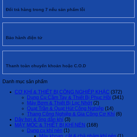
Đổi trả hàng trong 7 nếu sản phẩm lỗi
Bảo hành điện tử
Thanh toàn chuyển khoản hoặc C.O.D
Danh mục sản phẩm
CƠ KHÍ & THIẾT BỊ CÔNG NGHIỆP KHÁC
(372)
Dụng Cụ Cầm Tay & Thiết Bị Phục Hồi
(341)
Máy Bơm & Thiết Bị Lọc Nhớt
(2)
Quạt Trần & Quạt Hút Công Nghiệp
(14)
Thang Công Nghiệp & Gia Công Cơ Khí
(6)
Dây hơi & ống dẫn khí
(3)
MÁY MÓC & THIẾT BỊ KHÍ NÉN
(168)
Dụng cụ khí nén
(1)
Máy khoan, cắt & chà nhám khí nén
(1)