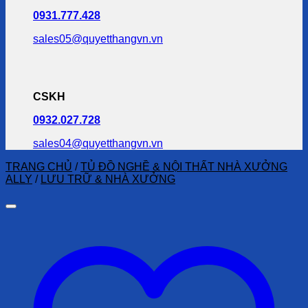
0931.777.428
sales05@quyetthangvn.vn
CSKH
0932.027.728
sales04@quyetthangvn.vn
TRANG CHỦ
/
TỦ ĐỒ NGHỀ & NỘI THẤT NHÀ XƯỞNG
ALLY
/
LƯU TRỮ & NHÀ XƯỞNG