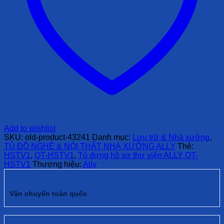
Add to wishlist
SKU:
old-product-43241
Danh mục:
Lưu trữ & Nhà xưởng
,
TỦ ĐỒ NGHỀ & NỘI THẤT NHÀ XƯỞNG ALLY
Thẻ:
HSTV1
,
QT-HSTV1
,
Tủ đựng hồ sơ thư viện ALLY QT-
HSTV1
Thương hiệu:
Ally
Vận chuyển toàn quốc