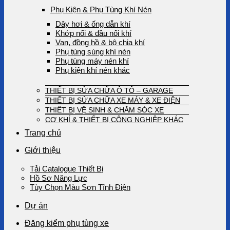
Phụ Kiện & Phụ Tùng Khí Nén
Dây hơi & ống dẫn khí
Khớp nối & đầu nối khí
Van, đồng hồ & bộ chia khí
Phụ tùng súng khí nén
Phụ tùng máy nén khí
Phụ kiện khí nén khác
THIẾT BỊ SỬA CHỮA Ô TÔ – GARAGE
THIẾT BỊ SỬA CHỮA XE MÁY & XE ĐIỆN
THIẾT BỊ VỆ SINH & CHĂM SÓC XE
CƠ KHÍ & THIẾT BỊ CÔNG NGHIỆP KHÁC
Trang chủ
Giới thiệu
Tải Catalogue Thiết Bị
Hồ Sơ Năng Lực
Tùy Chọn Màu Sơn Tĩnh Điện
Dự án
Đăng kiểm phụ tùng xe