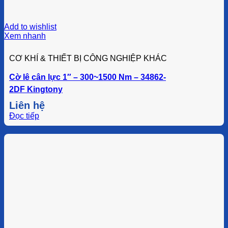
Add to wishlist
Xem nhanh
CƠ KHÍ & THIẾT BỊ CÔNG NGHIỆP KHÁC
Cờ lê cân lực 1″ – 300~1500 Nm – 34862-
2DF Kingtony
Liên hệ
Đọc tiếp