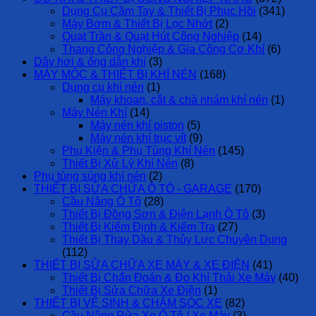
Dụng Cụ Cầm Tay & Thiết Bị Phục Hồi
(341)
Máy Bơm & Thiết Bị Lọc Nhớt
(2)
Quạt Trần & Quạt Hút Công Nghiệp
(14)
Thang Công Nghiệp & Gia Công Cơ Khí
(6)
Dây hơi & ống dẫn khí
(3)
MÁY MÓC & THIẾT BỊ KHÍ NÉN
(168)
Dụng cụ khí nén
(1)
Máy khoan, cắt & chà nhám khí nén
(1)
Máy Nén Khí
(14)
Máy nén khí piston
(5)
Máy nén khí trục vít
(9)
Phụ Kiện & Phụ Tùng Khí Nén
(145)
Thiết Bị Xử Lý Khí Nén
(8)
Phụ tùng súng khí nén
(2)
THIẾT BỊ SỬA CHỮA Ô TÔ - GARAGE
(170)
Cầu Nâng Ô Tô
(28)
Thiết Bị Đồng Sơn & Điện Lạnh Ô Tô
(3)
Thiết Bị Kiểm Định & Kiểm Tra
(27)
Thiết Bị Thay Dầu & Thủy Lực Chuyên Dụng
(112)
THIẾT BỊ SỬA CHỮA XE MÁY & XE ĐIỆN
(41)
Thiết Bị Chẩn Đoán & Đo Khí Thải Xe Máy
(40)
Thiết Bị Sửa Chữa Xe Điện
(1)
THIẾT BỊ VỆ SINH & CHĂM SÓC XE
(82)
Cầu Nâng Rửa Xe Ô Tô / Xe Máy
(3)