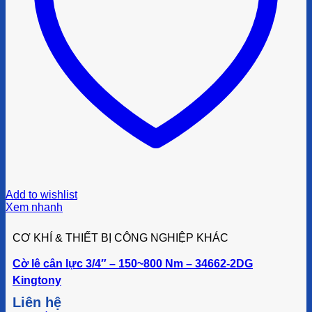
Add to wishlist
Xem nhanh
CƠ KHÍ & THIẾT BỊ CÔNG NGHIỆP KHÁC
Cờ lê cân lực 3/4″ – 150~800 Nm – 34662-2DG
Kingtony
Liên hệ