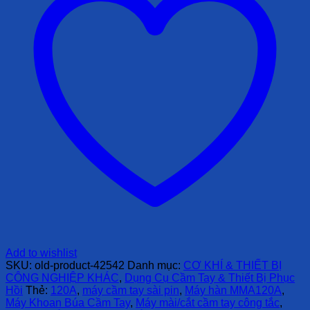
Add to wishlist
SKU:
old-product-42542
Danh mục:
CƠ KHÍ & THIẾT BỊ
CÔNG NGHIỆP KHÁC
,
Dụng Cụ Cầm Tay & Thiết Bị Phục
Hồi
Thẻ:
120A
,
máy cầm tay sài pin
,
Máy hàn MMA120A
,
Máy Khoan Búa Cầm Tay
,
Máy mài/cắt cầm tay công tắc
,