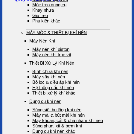
Móc treo dụng cụ
Khay nhựa
Giá treo
Phụ kiện khác
MÁY MÓC & THIẾT BỊ KHÍ NÉN
Máy Nén Khí
Máy nén khí piston
Máy nén khí trục vít
Thiết Bị Xử Lý Khí Nén
Bình chứa khí nén
Máy sấy khí nén
Bộ lọc & điều áp khí nén
Hệ thống cấp khí nén
Thiết bị xử lý khí khác
Dụng cụ khí nén
Súng siết bu lông khí nén
Máy mài & bút mài khí nén
Máy khoan, cắt & chà nhám khí nén
Súng phun, xịt & bơm khí
Dụng cụ khí nén khác