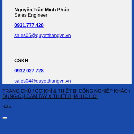
Nguyễn Trần Minh Phúc
Sales Engineer
0931.777.428
sales05@quyetthangvn.vn
CSKH
0932.027.728
sales04@quyetthangvn.vn
TRANG CHỦ
/
CƠ KHÍ & THIẾT BỊ CÔNG NGHIỆP KHÁC
/
DỤNG CỤ CẦM TAY & THIẾT BỊ PHỤC HỒI
-13%