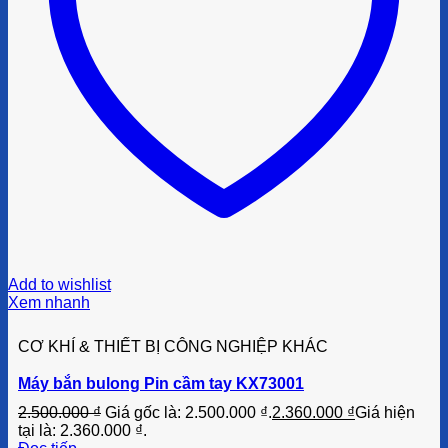
Add to wishlist
Xem nhanh
CƠ KHÍ & THIẾT BỊ CÔNG NGHIỆP KHÁC
Máy bắn bulong Pin cầm tay KX73001
2.500.000
₫
Giá gốc là: 2.500.000 ₫.
2.360.000
₫
Giá hiện
tại là: 2.360.000 ₫.