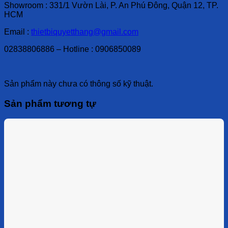
Showroom : 331/1 Vườn Lài, P. An Phú Đông, Quận 12, TP.
HCM
Email :
thietbiquyetthang@gmail.com
02838806886 – Hotline : 0906850089
Sản phẩm này chưa có thông số kỹ thuật.
Sản phẩm tương tự