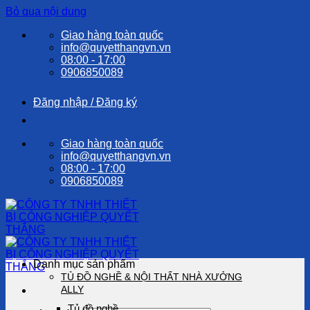
Bỏ qua nội dung
Giao hàng toàn quốc
info@quyetthangvn.vn
08:00 - 17:00
0906850089
Đăng nhập / Đăng ký
Giao hàng toàn quốc
info@quyetthangvn.vn
08:00 - 17:00
0906850089
Danh mục sản phẩm
TỦ ĐỒ NGHỀ & NỘI THẤT NHÀ XƯỞNG
ALLY
Tủ đồ nghề