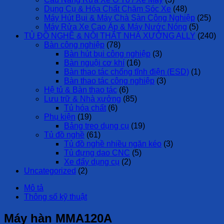
Dụng Cụ & Hóa Chất Chăm Sóc Xe
(48)
Máy Hút Bụi & Máy Chà Sàn Công Nghiệp
(25)
Máy Rửa Xe Cao Áp & Máy Nước Nóng
(5)
TỦ ĐỒ NGHỀ & NỘI THẤT NHÀ XƯỞNG ALLY
(240)
Bàn công nghiệp
(78)
Bàn hút bụi công nghiệp
(3)
Bàn nguội cơ khí
(16)
Bàn thao tác chống tĩnh điện (ESD)
(1)
Bàn thao tác công nghiệp
(3)
Hệ tủ & Bàn thao tác
(6)
Lưu trữ & Nhà xưởng
(85)
Tủ hóa chất
(6)
Phụ kiện
(19)
Bảng treo dụng cụ
(19)
Tủ đồ nghề
(61)
Tủ đồ nghề nhiều ngăn kéo
(3)
Tủ đựng dao CNC
(5)
Xe đẩy dụng cụ
(2)
Uncategorized
(2)
Mô tả
Thông số kỹ thuật
Máy hàn MMA120A