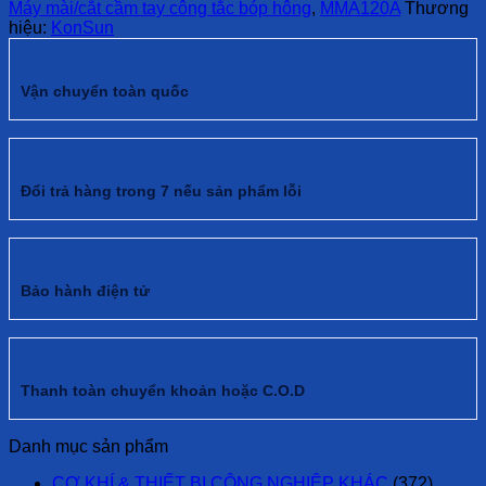
Máy mài/cắt cầm tay công tắc bóp hông
,
MMA120A
Thương
hiệu:
KonSun
Vận chuyển toàn quốc
Đổi trả hàng trong 7 nếu sản phẩm lỗi
Bảo hành điện tử
Thanh toàn chuyển khoản hoặc C.O.D
Danh mục sản phẩm
CƠ KHÍ & THIẾT BỊ CÔNG NGHIỆP KHÁC
(372)