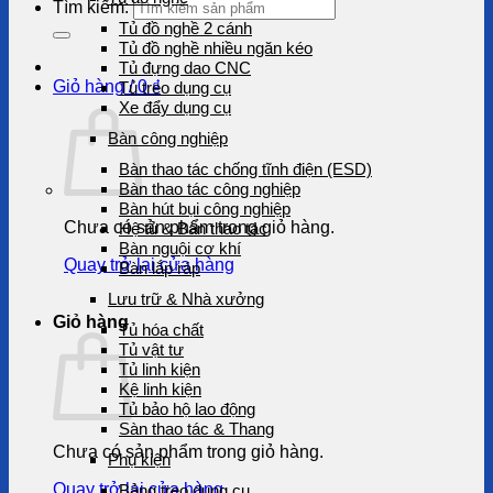
Tìm kiếm:
Tủ đồ nghề 2 cánh
Tủ đồ nghề nhiều ngăn kéo
Tủ đựng dao CNC
Giỏ hàng /
0
₫
Tủ treo dụng cụ
Xe đẩy dụng cụ
Bàn công nghiệp
Bàn thao tác chống tĩnh điện (ESD)
Bàn thao tác công nghiệp
Bàn hút bụi công nghiệp
Chưa có sản phẩm trong giỏ hàng.
Hệ tủ & Bàn thao tác
Bàn nguội cơ khí
Quay trở lại cửa hàng
Bàn lắp ráp
Lưu trữ & Nhà xưởng
Giỏ hàng
Tủ hóa chất
Tủ vật tư
Tủ linh kiện
Kệ linh kiện
Tủ bảo hộ lao động
Sàn thao tác & Thang
Chưa có sản phẩm trong giỏ hàng.
Phụ kiện
Quay trở lại cửa hàng
Bảng treo dụng cụ