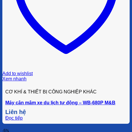
Add to wishlist
Xem nhanh
CƠ KHÍ & THIẾT BỊ CÔNG NGHIỆP KHÁC
Máy cân mâm xe du lịch tự động – WB-680P M&B
Liên hệ
Đọc tiếp
-5%