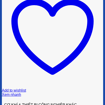
Add to wishlist
Xem nhanh
CƠ KHÍ & THIẾT BỊ CÔNG NGHIỆP KHÁC