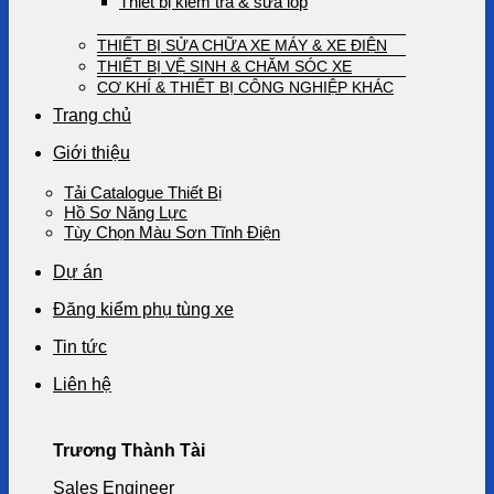
Thiết bị kiểm tra & sửa lốp
THIẾT BỊ SỬA CHỮA XE MÁY & XE ĐIỆN
THIẾT BỊ VỆ SINH & CHĂM SÓC XE
CƠ KHÍ & THIẾT BỊ CÔNG NGHIỆP KHÁC
Trang chủ
Giới thiệu
Tải Catalogue Thiết Bị
Hồ Sơ Năng Lực
Tùy Chọn Màu Sơn Tĩnh Điện
Dự án
Đăng kiểm phụ tùng xe
Tin tức
Liên hệ
Trương Thành Tài
Sales Engineer