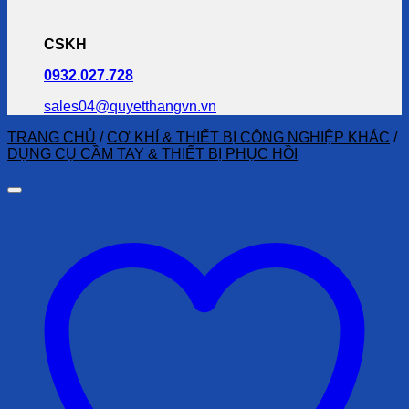
CSKH
0932.027.728
sales04@quyetthangvn.vn
TRANG CHỦ
/
CƠ KHÍ & THIẾT BỊ CÔNG NGHIỆP KHÁC
/
DỤNG CỤ CẦM TAY & THIẾT BỊ PHỤC HỒI