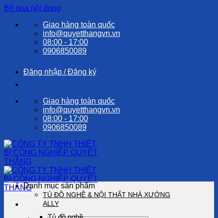
Bỏ qua nội dung
Giao hàng toàn quốc
info@quyetthangvn.vn
08:00 - 17:00
0906850089
Đăng nhập / Đăng ký
Giao hàng toàn quốc
info@quyetthangvn.vn
08:00 - 17:00
0906850089
Danh mục sản phẩm
TỦ ĐỒ NGHỀ & NỘI THẤT NHÀ XƯỞNG
ALLY
Tủ đồ nghề