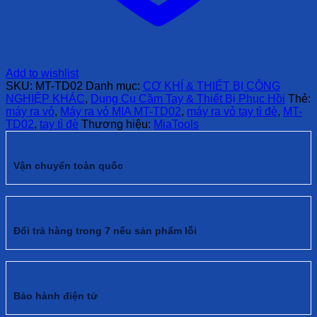
Add to wishlist
SKU:
MT-TD02
Danh mục:
CƠ KHÍ & THIẾT BỊ CÔNG
NGHIỆP KHÁC
,
Dụng Cụ Cầm Tay & Thiết Bị Phục Hồi
Thẻ:
máy ra vỏ
,
Máy ra vỏ MIA MT-TD02
,
máy ra vỏ tay tì đè
,
MT-
TD02
,
tay tì đè
Thương hiệu:
MiaTools
Vận chuyển toàn quốc
Đổi trả hàng trong 7 nếu sản phẩm lỗi
Bảo hành điện tử