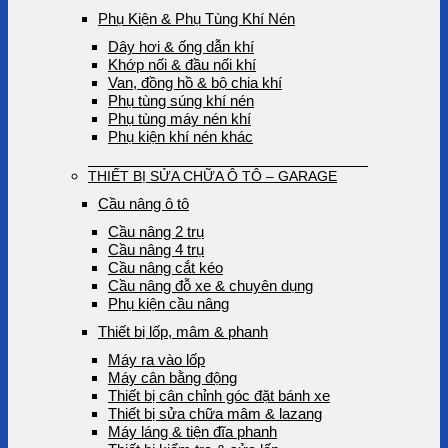
Phụ Kiện & Phụ Tùng Khí Nén
Dây hơi & ống dẫn khí
Khớp nối & đầu nối khí
Van, đồng hồ & bộ chia khí
Phụ tùng súng khí nén
Phụ tùng máy nén khí
Phụ kiện khí nén khác
THIẾT BỊ SỬA CHỮA Ô TÔ – GARAGE
Cầu nâng ô tô
Cầu nâng 2 trụ
Cầu nâng 4 trụ
Cầu nâng cắt kéo
Cầu nâng đỗ xe & chuyên dụng
Phụ kiện cầu nâng
Thiết bị lốp, mâm & phanh
Máy ra vào lốp
Máy cân bằng động
Thiết bị cân chỉnh góc đặt bánh xe
Thiết bị sửa chữa mâm & lazang
Máy láng & tiện đĩa phanh