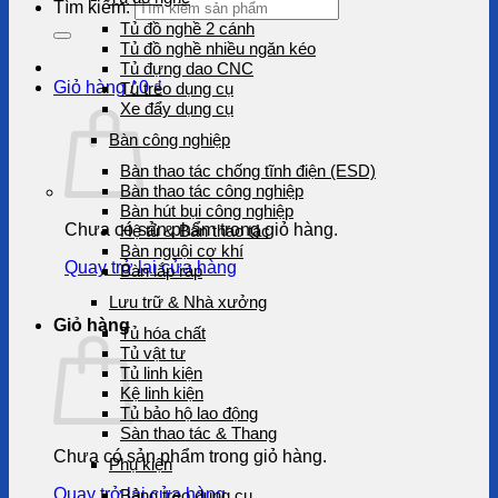
Tìm kiếm:
Tủ đồ nghề 2 cánh
Tủ đồ nghề nhiều ngăn kéo
Tủ đựng dao CNC
Giỏ hàng /
0
₫
Tủ treo dụng cụ
Xe đẩy dụng cụ
Bàn công nghiệp
Bàn thao tác chống tĩnh điện (ESD)
Bàn thao tác công nghiệp
Bàn hút bụi công nghiệp
Chưa có sản phẩm trong giỏ hàng.
Hệ tủ & Bàn thao tác
Bàn nguội cơ khí
Quay trở lại cửa hàng
Bàn lắp ráp
Lưu trữ & Nhà xưởng
Giỏ hàng
Tủ hóa chất
Tủ vật tư
Tủ linh kiện
Kệ linh kiện
Tủ bảo hộ lao động
Sàn thao tác & Thang
Chưa có sản phẩm trong giỏ hàng.
Phụ kiện
Quay trở lại cửa hàng
Bảng treo dụng cụ