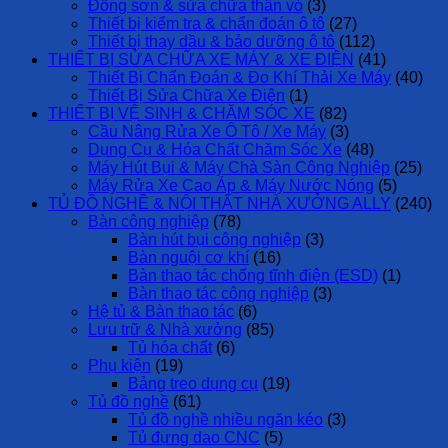
Đồng sơn & sửa chữa thân vỏ
(3)
Thiết bị kiểm tra & chẩn đoán ô tô
(27)
Thiết bị thay dầu & bảo dưỡng ô tô
(112)
THIẾT BỊ SỬA CHỮA XE MÁY & XE ĐIỆN
(41)
Thiết Bị Chẩn Đoán & Đo Khí Thải Xe Máy
(40)
Thiết Bị Sửa Chữa Xe Điện
(1)
THIẾT BỊ VỆ SINH & CHĂM SÓC XE
(82)
Cầu Nâng Rửa Xe Ô Tô / Xe Máy
(3)
Dụng Cụ & Hóa Chất Chăm Sóc Xe
(48)
Máy Hút Bụi & Máy Chà Sàn Công Nghiệp
(25)
Máy Rửa Xe Cao Áp & Máy Nước Nóng
(5)
TỦ ĐỒ NGHỀ & NỘI THẤT NHÀ XƯỞNG ALLY
(240)
Bàn công nghiệp
(78)
Bàn hút bụi công nghiệp
(3)
Bàn nguội cơ khí
(16)
Bàn thao tác chống tĩnh điện (ESD)
(1)
Bàn thao tác công nghiệp
(3)
Hệ tủ & Bàn thao tác
(6)
Lưu trữ & Nhà xưởng
(85)
Tủ hóa chất
(6)
Phụ kiện
(19)
Bảng treo dụng cụ
(19)
Tủ đồ nghề
(61)
Tủ đồ nghề nhiều ngăn kéo
(3)
Tủ đựng dao CNC
(5)