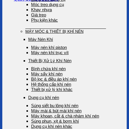
Móc treo dụng cụ
Khay nhựa
Giá treo
Phụ kiện khác
MÁY MÓC & THIẾT BỊ KHÍ NÉN
Máy Nén Khí
Máy nén khí piston
Máy nén khí trục vít
Thiết Bị Xử Lý Khí Nén
Bình chứa khí nén
Máy sấy khí nén
Bộ lọc & điều áp khí nén
Hệ thống cấp khí nén
Thiết bị xử lý khí khác
Dụng cụ khí nén
Súng siết bu lông khí nén
Máy mài & bút mài khí nén
Máy khoan, cắt & chà nhám khí nén
Súng phun, xịt & bơm khí
Dụng cụ khí nén khác